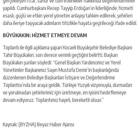
gerçekleşen iftar, sahur ve tüm etkinlikler hakkında değerlendirmeler
yapıldı. Cumhurbaşkanı Recep Tayyip Erdoğan’ın liderliğinde; hizmeti
esaslı, güçlü ve etkin yerel yönetim anlayışı tahkim edilerek, şehirleri
daha ileriye taşıyacak adımların titizlikle hayata geçirileceği ifade edildi.
BÜYÜKAKIN: HİZMET ETMEYE DEVAM
Toplantı ile ilgili açıklama yapan Kocaeli Büyükşehir Belediye Başkanı
Tahir Büyükakın, son derece verimli geçtiğini belirtti. Başkan
Büyükakın şunları söyledi: “Genel Başkan Yardımcımız ve Yerel
Yönetimler Başkanımız Sayın Mustafa Demir’in başkanlığında
düzenlenen Belediye Başkanları İstişare ve Değerlendirme
Toplantısı’nda bir araya geldik. Türkiye Yüzyılı vizyonuyla, durmadan
ve yorulmadan şehirlerimiz için üretmeye, en iyisini hedeflemeye
devam ediyoruz. Toplantımız hayırlı, bereketli olsun.”
Kaynak: (BYZHA) Beyaz Haber Ajansı