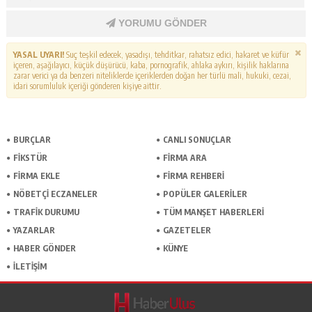
YORUMU GÖNDER
YASAL UYARI!
Suç teşkil edecek, yasadışı, tehditkar, rahatsız edici, hakaret ve küfür
içeren, aşağılayıcı, küçük düşürücü, kaba, pornografik, ahlaka aykırı, kişilik haklarına
zarar verici ya da benzeri niteliklerde içeriklerden doğan her türlü mali, hukuki, cezai,
idari sorumluluk içeriği gönderen kişiye aittir.
BURÇLAR
CANLI SONUÇLAR
FİKSTÜR
FİRMA ARA
FİRMA EKLE
FİRMA REHBERİ
NÖBETÇİ ECZANELER
POPÜLER GALERİLER
TRAFİK DURUMU
TÜM MANŞET HABERLERİ
YAZARLAR
GAZETELER
HABER GÖNDER
KÜNYE
İLETİŞİM