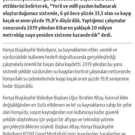
ettiklerini belirterek, “Yerli ve millî yazılım kullanarak
oluşturduğumuz sistemle, 6 yıl önce yüzde 33,5 olan su kayıp
kaçak oranını yüzde 19,8’e düşürdük. Yaptığımız çalışmalar
sonucunda 2019 yılından itibaren yaklaşık 20 milyon
metreküp suyu yeniden sisteme kazandırdık” dedi.
Konya Büyükşehir Belediyesi, su kaynaklarının etkin, verimli ve
sürdürülebilir kullanımı hedefi doğrultusunda gerçekleştirdiği
çalışmalarla önemli bir başarı daha kaydetti. 2019 yılından bu yana
sistemli şekilde sürdürülen su kayıpları kontrol çalışmaları neticesinde,
Konya’daki su şebekelerinde kayıp kaçak oranı yüzde 19,8 seviyesine
kadar düşürüldü.
Konya Büyükşehir Belediye Başkanı Uğur İbrahim Altay, küresel iklim
değişikliğinden en fazla etkilenen ve kıt su kaynaklarına sahip bir şehir
olan Konya’da, suyun kaynağından son kullanıcıya kadar güvenli
şekilde ulaştırılması için yoğun bir altyapı ve teknoloji yatırımı
gerçekleştirdiklerini söyledi. Başkan Altay, Konya Büyükşehir
Belediyesi KOSKİ Genel Müdürlüğü’nün, kuyulardan, barajlardan ve