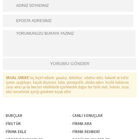
YORUMU GÖNDER
YASAL UYARI!
Suç teşkil edecek, yasadışı, tehditkar, rahatsız edici, hakaret ve küfür
içeren, aşağılayıcı, küçük düşürücü, kaba, pornografik, ahlaka aykırı, kişilik haklarına
zarar verici ya da benzeri niteliklerde içeriklerden doğan her türlü mali, hukuki, cezai,
idari sorumluluk içeriği gönderen kişiye aittir.
BURÇLAR
CANLI SONUÇLAR
FİKSTÜR
FİRMA ARA
FİRMA EKLE
FİRMA REHBERİ