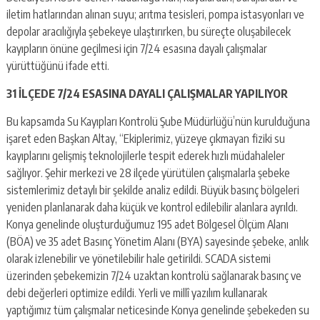
iletim hatlarından alınan suyu; arıtma tesisleri, pompa istasyonları ve
depolar aracılığıyla şebekeye ulaştırırken, bu süreçte oluşabilecek
kayıpların önüne geçilmesi için 7/24 esasına dayalı çalışmalar
yürüttüğünü ifade etti.
31 İLÇEDE 7/24 ESASINA DAYALI ÇALIŞMALAR YAPILIYOR
Bu kapsamda Su Kayıpları Kontrolü Şube Müdürlüğü’nün kurulduğuna
işaret eden Başkan Altay, “Ekiplerimiz, yüzeye çıkmayan fiziki su
kayıplarını gelişmiş teknolojilerle tespit ederek hızlı müdahaleler
sağlıyor. Şehir merkezi ve 28 ilçede yürütülen çalışmalarla şebeke
sistemlerimiz detaylı bir şekilde analiz edildi. Büyük basınç bölgeleri
yeniden planlanarak daha küçük ve kontrol edilebilir alanlara ayrıldı.
Konya genelinde oluşturduğumuz 195 adet Bölgesel Ölçüm Alanı
(BÖA) ve 35 adet Basınç Yönetim Alanı (BYA) sayesinde şebeke, anlık
olarak izlenebilir ve yönetilebilir hale getirildi. SCADA sistemi
üzerinden şebekemizin 7/24 uzaktan kontrolü sağlanarak basınç ve
debi değerleri optimize edildi. Yerli ve millî yazılım kullanarak
yaptığımız tüm çalışmalar neticesinde Konya genelinde şebekeden su