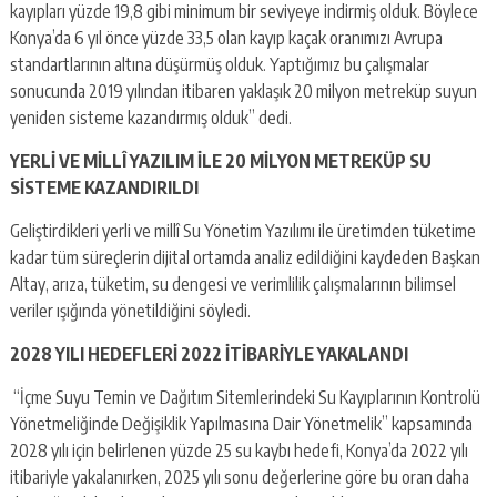
kayıpları yüzde 19,8 gibi minimum bir seviyeye indirmiş olduk. Böylece
Konya’da 6 yıl önce yüzde 33,5 olan kayıp kaçak oranımızı Avrupa
standartlarının altına düşürmüş olduk. Yaptığımız bu çalışmalar
sonucunda 2019 yılından itibaren yaklaşık 20 milyon metreküp suyun
yeniden sisteme kazandırmış olduk” dedi.
YERLİ VE MİLLÎ YAZILIM İLE 20 MİLYON METREKÜP SU
SİSTEME KAZANDIRILDI
Geliştirdikleri yerli ve millî Su Yönetim Yazılımı ile üretimden tüketime
kadar tüm süreçlerin dijital ortamda analiz edildiğini kaydeden Başkan
Altay, arıza, tüketim, su dengesi ve verimlilik çalışmalarının bilimsel
veriler ışığında yönetildiğini söyledi.
2028 YILI HEDEFLERİ 2022 İTİBARİYLE YAKALANDI
“İçme Suyu Temin ve Dağıtım Sitemlerindeki Su Kayıplarının Kontrolü
Yönetmeliğinde Değişiklik Yapılmasına Dair Yönetmelik” kapsamında
2028 yılı için belirlenen yüzde 25 su kaybı hedefi, Konya’da 2022 yılı
itibariyle yakalanırken, 2025 yılı sonu değerlerine göre bu oran daha