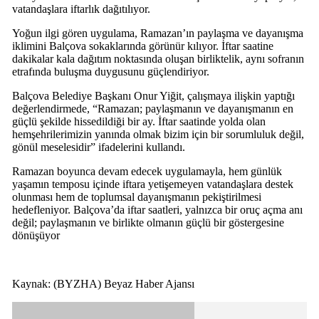
vatandaşlara iftarlık dağıtılıyor.
Yoğun ilgi gören uygulama, Ramazan’ın paylaşma ve dayanışma
iklimini Balçova sokaklarında görünür kılıyor. İftar saatine
dakikalar kala dağıtım noktasında oluşan birliktelik, aynı sofranın
etrafında buluşma duygusunu güçlendiriyor.
Balçova Belediye Başkanı Onur Yiğit, çalışmaya ilişkin yaptığı
değerlendirmede, “Ramazan; paylaşmanın ve dayanışmanın en
güçlü şekilde hissedildiği bir ay. İftar saatinde yolda olan
hemşehrilerimizin yanında olmak bizim için bir sorumluluk değil,
gönül meselesidir” ifadelerini kullandı.
Ramazan boyunca devam edecek uygulamayla, hem günlük
yaşamın temposu içinde iftara yetişemeyen vatandaşlara destek
olunması hem de toplumsal dayanışmanın pekiştirilmesi
hedefleniyor. Balçova’da iftar saatleri, yalnızca bir oruç açma anı
değil; paylaşmanın ve birlikte olmanın güçlü bir göstergesine
dönüşüyor
Kaynak: (BYZHA) Beyaz Haber Ajansı