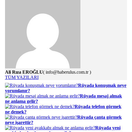
Ali Rıza EROĞLU
( info@haberulus.com.tr )
TÜM YAZILARI
Rüyada konuşmak neye
yorumlanır?
Rüyada mesaj almak
ne anlama gelir?
Rüyada telefon görmek
ne demek?
Rüyada çanta görmek
neye işarettir?
Rüyada yeni