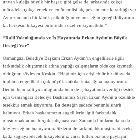
unvan kulağa büyük bir başarı gibi gelse de, arkasında çokça
mücadele, çokça emek ve en önemlisi hiç pes etmeme kararlılığı var.
Aynı zamanda bir klinik psikoloğum ve mesleğim gereği biliyorum
ki; herkesin hikayesi birbirinden özel ve kıymetlidir.”
“Ralli Yolculuğumda ve İş Hayatımda Erkan Aydın’ın Büyük
Desteği Var”
Osmangazi Belediye Başkanı Erkan Aydın’ın engellilerle ilgili
farkındalık oluşturmak adına yaptığı çalışmaların oldukça kıymetli
olduğunu söyleyen Keskin, “Hepimiz için erişilebilir bir dünyada
topluma engellilerin çok büyük katkılar katacağına inanıyorum.
Benim hem ralli yolculuğumda hem de iş hayatımda verdiği destek
için Osmangazi Belediye Başkanımız Sayın Erkan Aydın’a özellikle
teşekkür etmek istiyorum. Bu desteğin sadece benimle sınırlı
kalmıyor. Erkan başkanımızın engellilerle ilgili farkındalık
oluşturmak adına birçok çalışması var. Zamanla bunların daha da
büyüyeceğine inanıyorum. Sizlerin de farkındalık oluşturabilecek,
katkı sağlayabilecek hikayeleriniz varsa lütfen bizimle paylaşın”