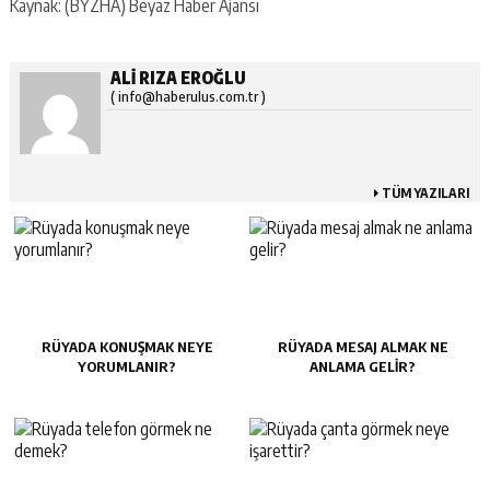
Kaynak: (BYZHA) Beyaz Haber Ajansı
ALI RIZA EROĞLU
( info@haberulus.com.tr )
TÜM YAZILARI
RÜYADA KONUŞMAK NEYE
RÜYADA MESAJ ALMAK NE
YORUMLANIR?
ANLAMA GELIR?