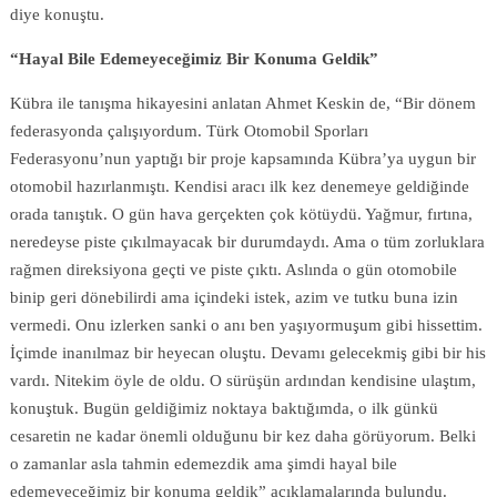
diye konuştu.
“Hayal Bile Edemeyeceğimiz Bir Konuma Geldik”
Kübra ile tanışma hikayesini anlatan Ahmet Keskin de, “Bir dönem
federasyonda çalışıyordum. Türk Otomobil Sporları
Federasyonu’nun yaptığı bir proje kapsamında Kübra’ya uygun bir
otomobil hazırlanmıştı. Kendisi aracı ilk kez denemeye geldiğinde
orada tanıştık. O gün hava gerçekten çok kötüydü. Yağmur, fırtına,
neredeyse piste çıkılmayacak bir durumdaydı. Ama o tüm zorluklara
rağmen direksiyona geçti ve piste çıktı. Aslında o gün otomobile
binip geri dönebilirdi ama içindeki istek, azim ve tutku buna izin
vermedi. Onu izlerken sanki o anı ben yaşıyormuşum gibi hissettim.
İçimde inanılmaz bir heyecan oluştu. Devamı gelecekmiş gibi bir his
vardı. Nitekim öyle de oldu. O sürüşün ardından kendisine ulaştım,
konuştuk. Bugün geldiğimiz noktaya baktığımda, o ilk günkü
cesaretin ne kadar önemli olduğunu bir kez daha görüyorum. Belki
o zamanlar asla tahmin edemezdik ama şimdi hayal bile
edemeyeceğimiz bir konuma geldik” açıklamalarında bulundu.