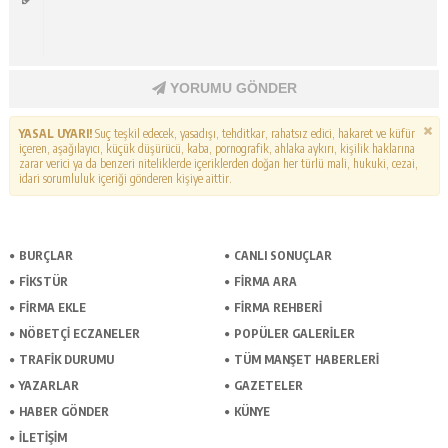
YORUMU GÖNDER
YASAL UYARI!
Suç teşkil edecek, yasadışı, tehditkar, rahatsız edici, hakaret ve küfür
içeren, aşağılayıcı, küçük düşürücü, kaba, pornografik, ahlaka aykırı, kişilik haklarına
zarar verici ya da benzeri niteliklerde içeriklerden doğan her türlü mali, hukuki, cezai,
idari sorumluluk içeriği gönderen kişiye aittir.
BURÇLAR
CANLI SONUÇLAR
FİKSTÜR
FİRMA ARA
FİRMA EKLE
FİRMA REHBERİ
NÖBETÇİ ECZANELER
POPÜLER GALERİLER
TRAFİK DURUMU
TÜM MANŞET HABERLERİ
YAZARLAR
GAZETELER
HABER GÖNDER
KÜNYE
İLETİŞİM