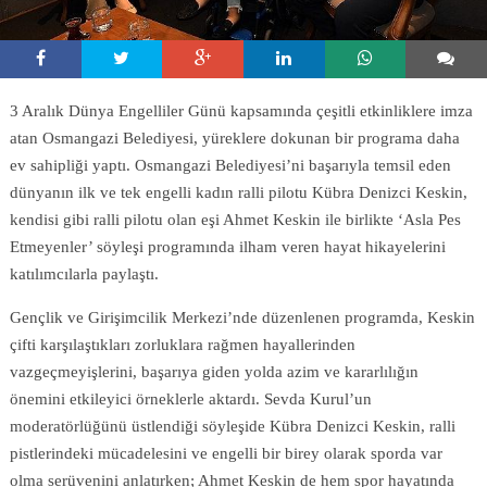
3 Aralık Dünya Engelliler Günü kapsamında çeşitli etkinliklere imza
atan Osmangazi Belediyesi, yüreklere dokunan bir programa daha
ev sahipliği yaptı. Osmangazi Belediyesi’ni başarıyla temsil eden
dünyanın ilk ve tek engelli kadın ralli pilotu Kübra Denizci Keskin,
kendisi gibi ralli pilotu olan eşi Ahmet Keskin ile birlikte ‘Asla Pes
Etmeyenler’ söyleşi programında ilham veren hayat hikayelerini
katılımcılarla paylaştı.
Gençlik ve Girişimcilik Merkezi’nde düzenlenen programda, Keskin
çifti karşılaştıkları zorluklara rağmen hayallerinden
vazgeçmeyişlerini, başarıya giden yolda azim ve kararlılığın
önemini etkileyici örneklerle aktardı. Sevda Kurul’un
moderatörlüğünü üstlendiği söyleşide Kübra Denizci Keskin, ralli
pistlerindeki mücadelesini ve engelli bir birey olarak sporda var
olma serüvenini anlatırken; Ahmet Keskin de hem spor hayatında