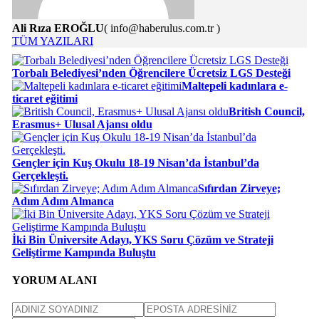
Ali Rıza EROĞLU
( info@haberulus.com.tr )
TÜM YAZILARI
Torbalı Belediyesi’nden Öğrencilere Ücretsiz LGS Desteği
Maltepeli kadınlara e-
ticaret eğitimi
British Council,
Erasmus+ Ulusal Ajansı oldu
Gençler için Kuş Okulu 18-19 Nisan’da İstanbul’da
Gerçekleşti.
Sıfırdan Zirveye;
Adım Adım Almanca
İki Bin Üniversite Adayı, YKS Soru Çözüm ve Strateji
Geliştirme Kampında Buluştu
YORUM ALANI