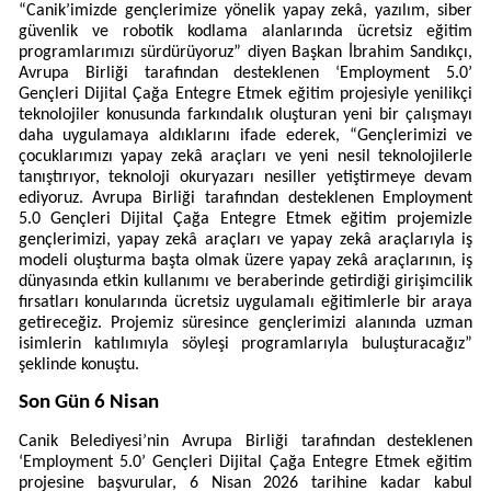
“Canik’imizde gençlerimize yönelik yapay zekâ, yazılım, siber
güvenlik ve robotik kodlama alanlarında ücretsiz eğitim
programlarımızı sürdürüyoruz” diyen Başkan İbrahim Sandıkçı,
Avrupa Birliği tarafından desteklenen ‘Employment 5.0’
Gençleri Dijital Çağa Entegre Etmek eğitim projesiyle yenilikçi
teknolojiler konusunda farkındalık oluşturan yeni bir çalışmayı
daha uygulamaya aldıklarını ifade ederek, “Gençlerimizi ve
çocuklarımızı yapay zekâ araçları ve yeni nesil teknolojilerle
tanıştırıyor, teknoloji okuryazarı nesiller yetiştirmeye devam
ediyoruz. Avrupa Birliği tarafından desteklenen Employment
5.0 Gençleri Dijital Çağa Entegre Etmek eğitim projemizle
gençlerimizi, yapay zekâ araçları ve yapay zekâ araçlarıyla iş
modeli oluşturma başta olmak üzere yapay zekâ araçlarının, iş
dünyasında etkin kullanımı ve beraberinde getirdiği girişimcilik
fırsatları konularında ücretsiz uygulamalı eğitimlerle bir araya
getireceğiz. Projemiz süresince gençlerimizi alanında uzman
isimlerin katılımıyla söyleşi programlarıyla buluşturacağız”
şeklinde konuştu.
Son Gün 6 Nisan
Canik Belediyesi’nin Avrupa Birliği tarafından desteklenen
‘Employment 5.0’ Gençleri Dijital Çağa Entegre Etmek eğitim
projesine başvurular, 6 Nisan 2026 tarihine kadar kabul