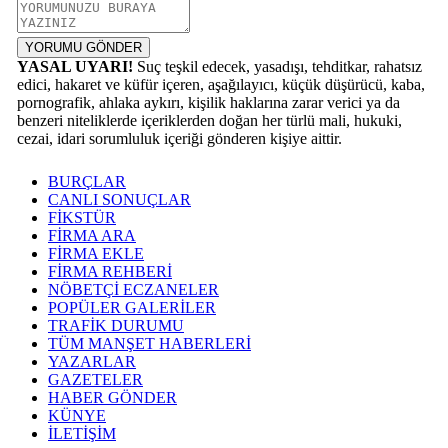
YORUMU GÖNDER
YASAL UYARI!
Suç teşkil edecek, yasadışı, tehditkar, rahatsız
edici, hakaret ve küfür içeren, aşağılayıcı, küçük düşürücü, kaba,
pornografik, ahlaka aykırı, kişilik haklarına zarar verici ya da
benzeri niteliklerde içeriklerden doğan her türlü mali, hukuki,
cezai, idari sorumluluk içeriği gönderen kişiye aittir.
BURÇLAR
CANLI SONUÇLAR
FİKSTÜR
FİRMA ARA
FİRMA EKLE
FİRMA REHBERİ
NÖBETÇİ ECZANELER
POPÜLER GALERİLER
TRAFİK DURUMU
TÜM MANŞET HABERLERİ
YAZARLAR
GAZETELER
HABER GÖNDER
KÜNYE
İLETİŞİM