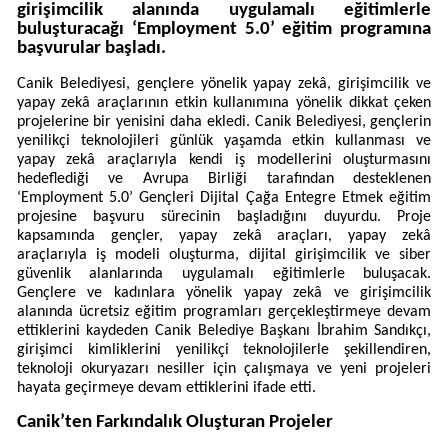
girişimcilik alanında uygulamalı eğitimlerle
buluşturacağı ‘Employment 5.0’ eğitim programına
başvurular başladı.
Canik Belediyesi, gençlere yönelik yapay zekâ, girişimcilik ve
yapay zekâ araçlarının etkin kullanımına yönelik dikkat çeken
projelerine bir yenisini daha ekledi. Canik Belediyesi, gençlerin
yenilikçi teknolojileri günlük yaşamda etkin kullanması ve
yapay zekâ araçlarıyla kendi iş modellerini oluşturmasını
hedeflediği ve Avrupa Birliği tarafından desteklenen
‘Employment 5.0’ Gençleri Dijital Çağa Entegre Etmek eğitim
projesine başvuru sürecinin başladığını duyurdu. Proje
kapsamında gençler, yapay zekâ araçları, yapay zekâ
araçlarıyla iş modeli oluşturma, dijital girişimcilik ve siber
güvenlik alanlarında uygulamalı eğitimlerle buluşacak.
Gençlere ve kadınlara yönelik yapay zekâ ve girişimcilik
alanında ücretsiz eğitim programları gerçekleştirmeye devam
ettiklerini kaydeden Canik Belediye Başkanı İbrahim Sandıkçı,
girişimci kimliklerini yenilikçi teknolojilerle şekillendiren,
teknoloji okuryazarı nesiller için çalışmaya ve yeni projeleri
hayata geçirmeye devam ettiklerini ifade etti.
Canik’ten Farkındalık Oluşturan Projeler