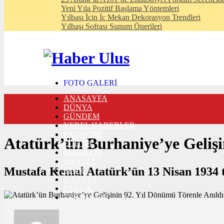
Yeni Yıla Pozitif Başlama Yöntemleri
Yılbaşı İçin İç Mekan Dekorasyon Trendleri
Yılbaşı Sofrası Sunum Önerileri
FOTO GALERİ
VIDEO GALERİ
ANASAYFA
TRAFİK DURUMU
DÜNYA
NÖBETÇİ ECZANELER
GÜNDEM
CANLI SONUÇLAR
YEREL HABERLER
HABER GÖNDER
EKONOMİ
BURÇLAR
Atatürk’ün Burhaniye’ye Gelişi
EĞİTİM
İLETİŞİM
MAGAZİN
SİYASET
Mustafa Kemal Atatürk’ün 13 Nisan 1934 ta
SPOR
3. SAYFA
SAĞLIK
TEKNOLOJİ