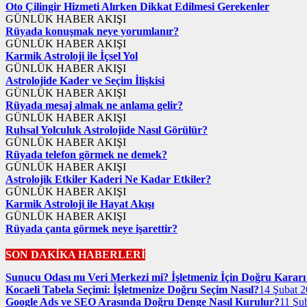
Oto Çilingir Hizmeti Alırken Dikkat Edilmesi Gerekenler
GÜNLÜK HABER AKIŞI
Rüyada konuşmak neye yorumlanır?
GÜNLÜK HABER AKIŞI
Karmik Astroloji ile İçsel Yol
GÜNLÜK HABER AKIŞI
Astrolojide Kader ve Seçim İlişkisi
GÜNLÜK HABER AKIŞI
Rüyada mesaj almak ne anlama gelir?
GÜNLÜK HABER AKIŞI
Ruhsal Yolculuk Astrolojide Nasıl Görülür?
GÜNLÜK HABER AKIŞI
Rüyada telefon görmek ne demek?
GÜNLÜK HABER AKIŞI
Astrolojik Etkiler Kaderi Ne Kadar Etkiler?
GÜNLÜK HABER AKIŞI
Karmik Astroloji ile Hayat Akışı
GÜNLÜK HABER AKIŞI
Rüyada çanta görmek neye işarettir?
SON DAKİKA HABERLERİ
Sunucu Odası mı Veri Merkezi mi? İşletmeniz İçin Doğru Kararı 
Kocaeli Tabela Seçimi: İşletmenize Doğru Seçim Nasıl?
14 Şubat 2
Google Ads ve SEO Arasında Doğru Denge Nasıl Kurulur?
11 Şu