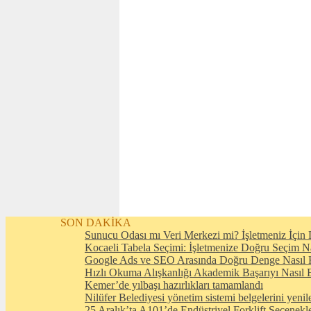
SON DAKİKA
Sunucu Odası mı Veri Merkezi mi? İşletmeniz İçin D
Kocaeli Tabela Seçimi: İşletmenize Doğru Seçim N
Google Ads ve SEO Arasında Doğru Denge Nasıl 
Hızlı Okuma Alışkanlığı Akademik Başarıyı Nasıl E
Kemer’de yılbaşı hazırlıkları tamamlandı
Nilüfer Belediyesi yönetim sistemi belgelerini yenil
25 Aralık’ta A101’de Endüstriyel Forklift Seçenekl