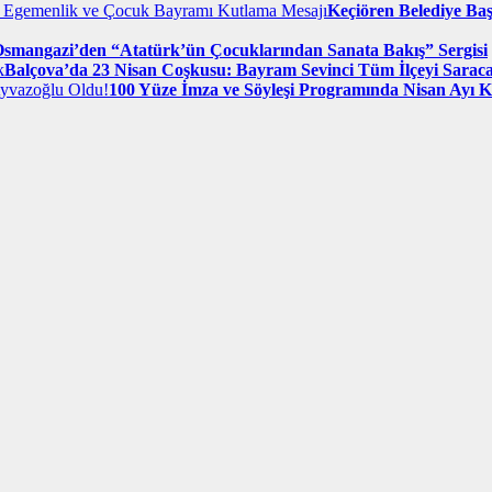
Keçiören Belediye Ba
smangazi’den “Atatürk’ün Çocuklarından Sanata Bakış” Sergisi
Balçova’da 23 Nisan Coşkusu: Bayram Sevinci Tüm İlçeyi Sarac
100 Yüze İmza ve Söyleşi Programında Nisan Ayı 