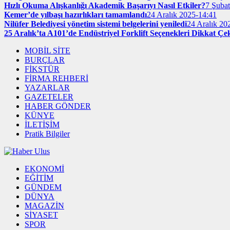
Hızlı Okuma Alışkanlığı Akademik Başarıyı Nasıl Etkiler?
7 Şuba
Kemer’de yılbaşı hazırlıkları tamamlandı
24 Aralık 2025-14:41
Nilüfer Belediyesi yönetim sistemi belgelerini yeniledi
24 Aralık 20
25 Aralık’ta A101’de Endüstriyel Forklift Seçenekleri Dikkat Çe
MOBİL SİTE
BURÇLAR
FİKSTÜR
FİRMA REHBERİ
YAZARLAR
GAZETELER
HABER GÖNDER
KÜNYE
İLETİŞİM
Pratik Bilgiler
EKONOMİ
EĞİTİM
GÜNDEM
DÜNYA
MAGAZİN
SİYASET
SPOR