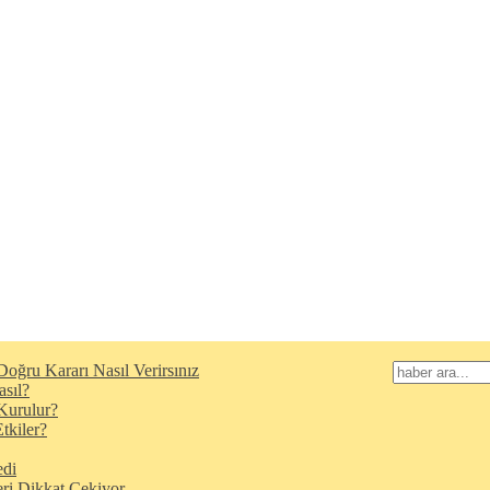
oğru Kararı Nasıl Verirsınız
asıl?
Kurulur?
tkiler?
edi
eri Dikkat Çekiyor