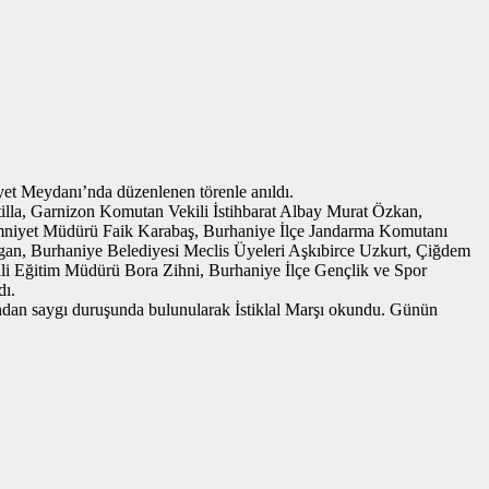
et Meydanı’nda düzenlenen törenle anıldı.
lla, Garnizon Komutan Vekili İstihbarat Albay Murat Özkan,
Emniyet Müdürü Faik Karabaş, Burhaniye İlçe Jandarma Komutanı
n, Burhaniye Belediyesi Meclis Üyeleri Aşkıbirce Uzkurt, Çiğdem
i Eğitim Müdürü Bora Zihni, Burhaniye İlçe Gençlik ve Spor
dı.
ndan saygı duruşunda bulunularak İstiklal Marşı okundu. Günün