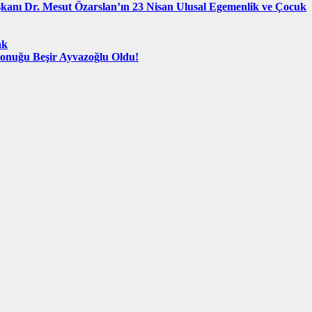
şkanı Dr. Mesut Özarslan’ın 23 Nisan Ulusal Egemenlik ve Çocuk
ak
Konuğu Beşir Ayvazoğlu Oldu!