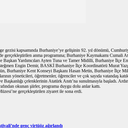
Ege gezisi kapsamında Burhaniye’ye gelişinin 92. yıl dönümü, Cumhuriy
’de gerçekleştirilen anma programına; Burhaniye Kaymakamı Cumali Ati
e Başkan Yardımcıları Ayten Tuna ve Tamer Midilli, Burhaniye İlçe 
teğmen Engin Demir, BASKİ Burhaniye İlçe Koordinatörü Murat Yazga
n, Burhaniye Kent Konseyi Başkanı Hasan Metin, Burhaniye İlçe Mill
arının yöneticileri, öğretmenler, öğrenciler ve çok sayıda vatandaş katıl
aşkanlığı çelenklerinin Atatürk Anıtı’na sunulmasıyla başladı. Ardı
afından okunan şiirler, programa duygu dolu anlar kattı.
si’ne gerçekleştirilen ziyaret ile sona erdi.
ivali’nde genç virtüöz ağırlandı