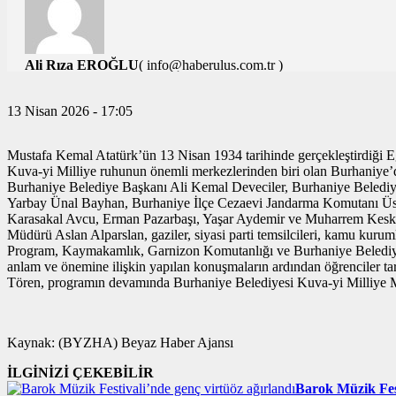
Ali Rıza EROĞLU
( info@haberulus.com.tr )
TÜM YAZILARI
13 Nisan 2026 - 17:05
Mustafa Kemal Atatürk’ün 13 Nisan 1934 tarihinde gerçekleştirdiği 
Kuva-yi Milliye ruhunun önemli merkezlerinden biri olan Burhaniye
Burhaniye Belediye Başkanı Ali Kemal Deveciler, Burhaniye Belediy
Yarbay Ünal Bayhan, Burhaniye İlçe Cezaevi Jandarma Komutanı Üs
Karasakal Avcu, Erman Pazarbaşı, Yaşar Aydemir ve Muharrem Keskü
Müdürü Aslan Alparslan, gaziler, siyasi parti temsilcileri, kamu kuruml
Program, Kaymakamlık, Garnizon Komutanlığı ve Burhaniye Belediye B
anlam ve önemine ilişkin yapılan konuşmaların ardından öğrenciler tar
Tören, programın devamında Burhaniye Belediyesi Kuva-yi Milliye Müze
Kaynak: (BYZHA) Beyaz Haber Ajansı
İLGİNİZİ ÇEKEBİLİR
Barok Müzik Fest