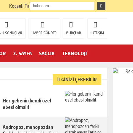
Kocaeli Tabela Seçimi: İşletmenize Doğru Seçim Nasıl?
NLI SONUÇLAR
HABER GÖNDER
BURÇLAR
İLETİŞİM
OR
3. SAYFA
SAĞLIK
TEKNOLOJİ
İLGİNİZİ ÇEKEBİLİR
Her gebenin kendi özel
ebesi olmalı!
Andropoz, menopozdan