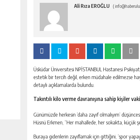
Ali Rıza EROĞLU
( info@haberulu
Üsküdar Üniversitesi NPİSTANBUL Hastanesi Psikiyat
estetik bir tercih değil, erken müdahale edilmezse hay
detaylı açıklamalarda bulundu.
Takıntılı kilo verme davranışına sahip kişiler v
Günümüzde herkesin ‘daha zayıf olmalıyım’ düşüncesin
Hüsnü Erkmen, “Her mahallede, her sokakta, küçük şehi
Buraya gidenlerin zayıflamak için gittiğini, ‘spor ya