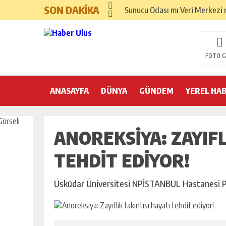
SON DAKİKA
Sunucu Odası mı Veri Merkezi m
FOTO G
ANASAYFA
DÜNYA
GÜNDEM
YEREL HA
ANOREKSIYA: ZAYIFL
TEHDIT EDIYOR!
Üsküdar Üniversitesi NPİSTANBUL Hastanesi Ps