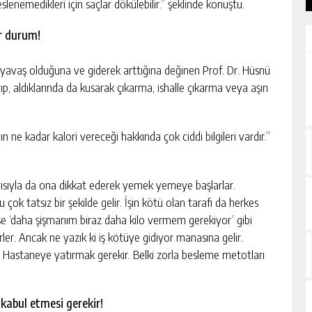
eslenemedikleri için saçlar dökülebilir.” şeklinde konuştu.
ir durum!
 yavaş olduğuna ve giderek arttığına değinen Prof. Dr. Hüsnü
, aldıklarında da kusarak çıkarma, ishalle çıkarma veya aşırı
ın ne kadar kalori vereceği hakkında çok ciddi bilgileri vardır.”
layısıyla da ona dikkat ederek yemek yemeye başlarlar.
çok tatsız bir şekilde gelir. İşin kötü olan tarafı da herkes
ise ‘daha şişmanım biraz daha kilo vermem gerekiyor’ gibi
rler. Ancak ne yazık ki iş kötüye gidiyor manasına gelir.
ır. Hastaneye yatırmak gerekir. Belki zorla besleme metotları
 kabul etmesi gerekir!