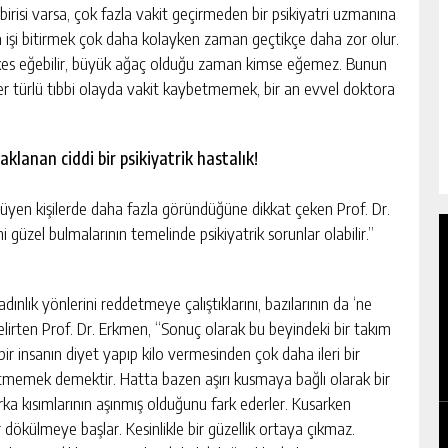
risi varsa, çok fazla vakit geçirmeden bir psikiyatri uzmanına
ta işi bitirmek çok daha kolayken zaman geçtikçe daha zor olur.
herkes eğebilir, büyük ağaç olduğu zaman kimse eğemez. Bunun
er türlü tıbbi olayda vakit kaybetmemek, bir an evvel doktora
klanan ciddi bir psikiyatrik hastalık!
üyen kişilerde daha fazla göründüğüne dikkat çeken Prof. Dr.
 güzel bulmalarının temelinde psikiyatrik sorunlar olabilir.”
dınlık yönlerini reddetmeye çalıştıklarını, bazılarının da ‘ne
ı belirten Prof. Dr. Erkmen, “Sonuç olarak bu beyindeki bir takım
ir insanın diyet yapıp kilo vermesinden çok daha ileri bir
etmemek demektir. Hatta bazen aşırı kusmaya bağlı olarak bir
arka kısımlarının aşınmış olduğunu fark ederler. Kusarken
ler dökülmeye başlar. Kesinlikle bir güzellik ortaya çıkmaz.