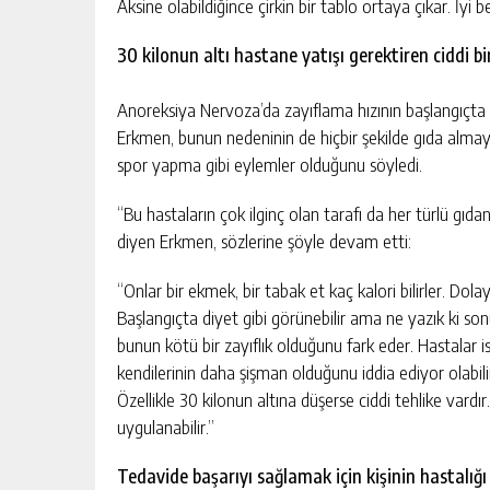
Aksine olabildiğince çirkin bir tablo ortaya çıkar. İyi b
30 kilonun altı hastane yatışı gerektiren ciddi b
Anoreksiya Nervoza’da zayıflama hızının başlangıçta
Erkmen, bunun nedeninin de hiçbir şekilde gıda almayıp
spor yapma gibi eylemler olduğunu söyledi.
“Bu hastaların çok ilginç olan tarafı da her türlü gıdan
diyen Erkmen, sözlerine şöyle devam etti:
“Onlar bir ekmek, bir tabak et kaç kalori bilirler. Do
Başlangıçta diyet gibi görünebilir ama ne yazık ki sonu 
bunun kötü bir zayıflık olduğunu fark eder. Hastalar 
kendilerinin daha şişman olduğunu iddia ediyor olabili
Özellikle 30 kilonun altına düşerse ciddi tehlike vard
uygulanabilir.”
Tedavide başarıyı sağlamak için kişinin hastalığı