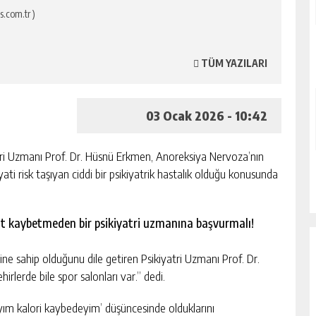
s.com.tr )
TÜM YAZILARI
03 Ocak 2026 - 10:42
ri Uzmanı Prof. Dr. Hüsnü Erkmen, Anoreksiya Nervoza’nın
ati risk taşıyan ciddi bir psikiyatrik hastalık olduğu konusunda
akit kaybetmeden bir psikiyatri uzmanına başvurmalı!
e sahip olduğunu dile getiren Psikiyatri Uzmanı Prof. Dr.
rlerde bile spor salonları var.” dedi.
payım kalori kaybedeyim’ düşüncesinde olduklarını