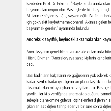
kaydeden Prof. Dr. Erkmen, “Böyle bir durumda olan bi
başvurmaları uygun olur. Basit işlerde bile başlangıç
Atalarımız söylemiş; ağaç yaşken eğilir. Bir fidanı 
için çok vakit kaybetmemek önemli. Aklınıza gelen h
başvurmak gerekir.” uyarısında bulundu.
Anoreksik zayıflık, beyindeki aksamalardan kayna
Anoreksiyanın genellikle huzursuz aile ortamında büy
Hüsnü Erkmen, “Anoreksiyaya sahip kişilerin kendilerini
dedi.
Bazı kadınların kalçalarını ve göğüslerini yok ederek ka
kadar zayıf o kadar iyi’ algısını ön plana taşıdıkların
aksamalardan ortaya çıkan bir zayıflamadır. Basitçe, b
şeydir. Her kilo verdiğinde anoreksik olduğunu zann
sebeple diş hekimine giderse, diş hekimleri dişlerinin 
çıkarılan asit dişleri tahrip eder ve bir süre sonra diş