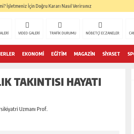
i? İşletmeniz İçin Doğru Kararı Nasıl Verirsınız
ALERİ
VIDEO GALERİ
TRAFİK DURUMU
NÖBETÇİ ECZANELER
CA
BERLER
EKONOMİ
EĞİTİM
MAGAZİN
SİYASET
SP
IK TAKINTISI HAYATI
ikiyatri Uzmanı Prof.