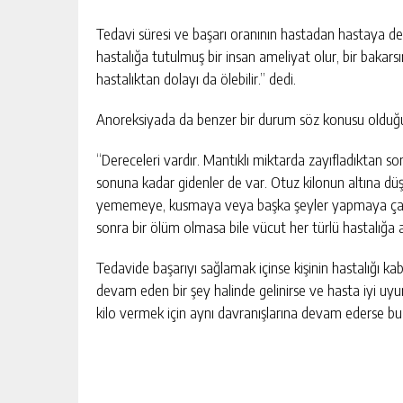
Tedavi süresi ve başarı oranının hastadan hastaya değ
hastalığa tutulmuş bir insan ameliyat olur, bir bakars
hastalıktan dolayı da ölebilir.” dedi.
Anoreksiyada da benzer bir durum söz konusu olduğu
“Dereceleri vardır. Mantıklı miktarda zayıfladıktan so
sonuna kadar gidenler de var. Otuz kilonun altına d
yememeye, kusmaya veya başka şeyler yapmaya çalışabil
sonra bir ölüm olmasa bile vücut her türlü hastalığa açı
Tedavide başarıyı sağlamak içinse kişinin hastalığı ka
devam eden bir şey halinde gelinirse ve hasta iyi uyum
kilo vermek için aynı davranışlarına devam ederse bu 