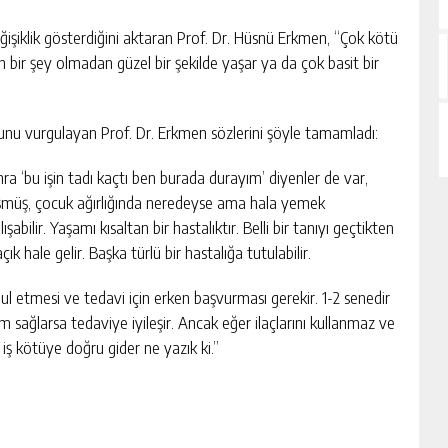
işiklik gösterdiğini aktaran Prof. Dr. Hüsnü Erkmen, “Çok kötü
ın bir şey olmadan güzel bir şekilde yaşar ya da çok basit bir
nu vurgulayan Prof. Dr. Erkmen sözlerini şöyle tamamladı:
nra ‘bu işin tadı kaçtı ben burada durayım’ diyenler de var,
üşmüş, çocuk ağırlığında neredeyse ama hala yemek
ir. Yaşamı kısaltan bir hastalıktır. Belli bir tanıyı geçtikten
k hale gelir. Başka türlü bir hastalığa tutulabilir.
bul etmesi ve tedavi için erken başvurması gerekir. 1-2 senedir
 sağlarsa tedaviye iyileşir. Ancak eğer ilaçlarını kullanmaz ve
iş kötüye doğru gider ne yazık ki.”