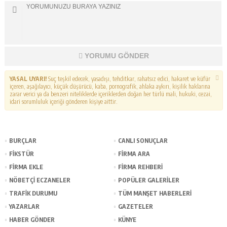
YORUMU GÖNDER
YASAL UYARI!
Suç teşkil edecek, yasadışı, tehditkar, rahatsız edici, hakaret ve küfür
içeren, aşağılayıcı, küçük düşürücü, kaba, pornografik, ahlaka aykırı, kişilik haklarına
zarar verici ya da benzeri niteliklerde içeriklerden doğan her türlü mali, hukuki, cezai,
idari sorumluluk içeriği gönderen kişiye aittir.
BURÇLAR
CANLI SONUÇLAR
FİKSTÜR
FİRMA ARA
FİRMA EKLE
FİRMA REHBERİ
NÖBETÇİ ECZANELER
POPÜLER GALERİLER
TRAFİK DURUMU
TÜM MANŞET HABERLERİ
YAZARLAR
GAZETELER
HABER GÖNDER
KÜNYE