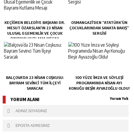
KEÇIÖREN BELEDIYE BAŞKANI DR.
OSMANGAZI’DEN “ATATÜRK’ÜN
MESUT ÖZARSLAN’IN 23 NISAN
ÇOCUKLARINDAN SANATA BAKIŞ”
ULUSAL EGEMENLIK VE ÇOCUK
SERGISI
BAYRAMI KUTLAMA MESAJI
BALÇOVA’DA 23 NISAN COŞKUSU:
100 YÜZE İMZA VE SÖYLEŞI
BAYRAM SEVINCI TÜM İLÇEYI
PROGRAMINDA NISAN AYI
SARACAK
KONUĞU BEŞIR AYVAZOĞLU OLDU!
Yorum Yok
YORUM ALANI