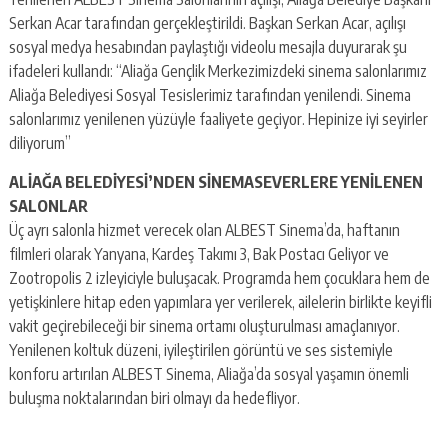
Serkan Acar tarafından gerçekleştirildi. Başkan Serkan Acar, açılışı
sosyal medya hesabından paylaştığı videolu mesajla duyurarak şu
ifadeleri kullandı: “Aliağa Gençlik Merkezimizdeki sinema salonlarımız
Aliağa Belediyesi Sosyal Tesislerimiz tarafından yenilendi. Sinema
salonlarımız yenilenen yüzüyle faaliyete geçiyor. Hepinize iyi seyirler
diliyorum”
ALİAĞA BELEDİYESİ’NDEN SİNEMASEVERLERE YENİLENEN
SALONLAR
Üç ayrı salonla hizmet verecek olan ALBEST Sinema’da, haftanın
filmleri olarak Yanyana, Kardeş Takımı 3, Bak Postacı Geliyor ve
Zootropolis 2 izleyiciyle buluşacak. Programda hem çocuklara hem de
yetişkinlere hitap eden yapımlara yer verilerek, ailelerin birlikte keyifli
vakit geçirebileceği bir sinema ortamı oluşturulması amaçlanıyor.
Yenilenen koltuk düzeni, iyileştirilen görüntü ve ses sistemiyle
konforu artırılan ALBEST Sinema, Aliağa’da sosyal yaşamın önemli
buluşma noktalarından biri olmayı da hedefliyor.