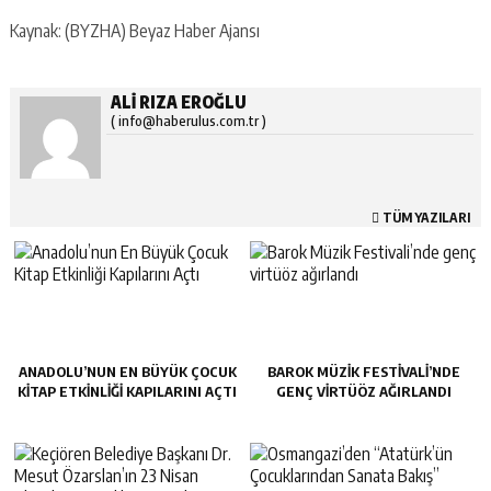
Kaynak: (BYZHA) Beyaz Haber Ajansı
ALI RIZA EROĞLU
( info@haberulus.com.tr )
TÜM YAZILARI
ANADOLU’NUN EN BÜYÜK ÇOCUK
BAROK MÜZIK FESTIVALI’NDE
KITAP ETKINLIĞI KAPILARINI AÇTI
GENÇ VIRTÜÖZ AĞIRLANDI