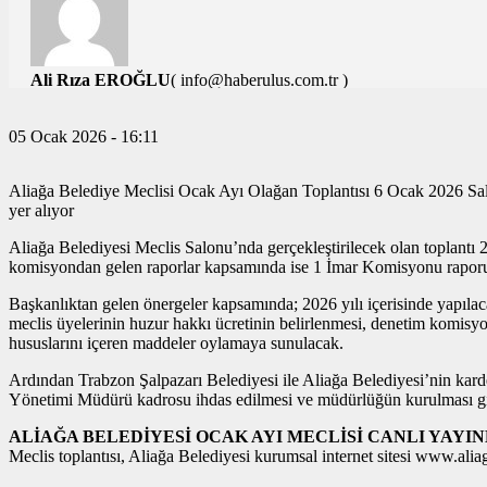
Ali Rıza EROĞLU
( info@haberulus.com.tr )
TÜM YAZILARI
05 Ocak 2026 - 16:11
Aliağa Belediye Meclisi Ocak Ayı Olağan Toplantısı 6 Ocak 2026 Sal
yer alıyor
Aliağa Belediyesi Meclis Salonu’nda gerçekleştirilecek olan toplantı
komisyondan gelen raporlar kapsamında ise 1 İmar Komisyonu raporu
Başkanlıktan gelen önergeler kapsamında; 2026 yılı içerisinde yapılacak 
meclis üyelerinin huzur hakkı ücretinin belirlenmesi, denetim komisyo
hususlarını içeren maddeler oylamaya sunulacak.
Ardından Trabzon Şalpazarı Belediyesi ile Aliağa Belediyesi’nin kardeş
Yönetimi Müdürü kadrosu ihdas edilmesi ve müdürlüğün kurulması gib
ALİAĞA BELEDİYESİ OCAK AYI MECLİSİ CANLI YAY
Meclis toplantısı, Aliağa Belediyesi kurumsal internet sitesi www.al