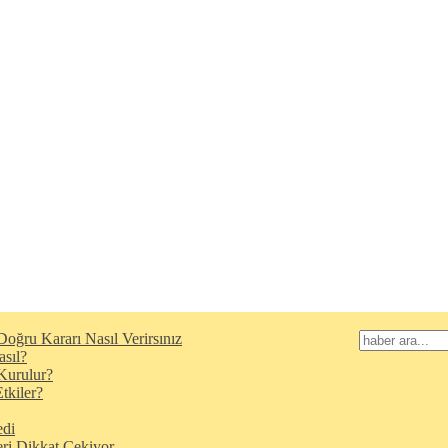
oğru Kararı Nasıl Verirsınız
asıl?
Kurulur?
tkiler?
edi
eri Dikkat Çekiyor