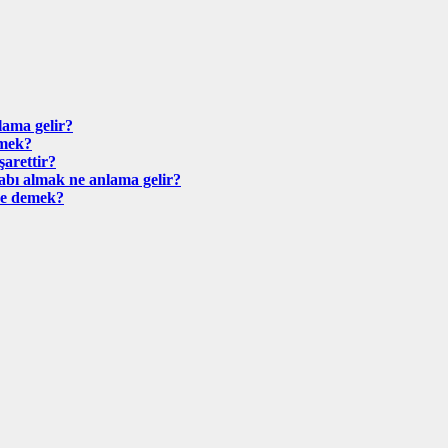
ama gelir?
emek?
arettir?
bı almak ne anlama gelir?
ne demek?