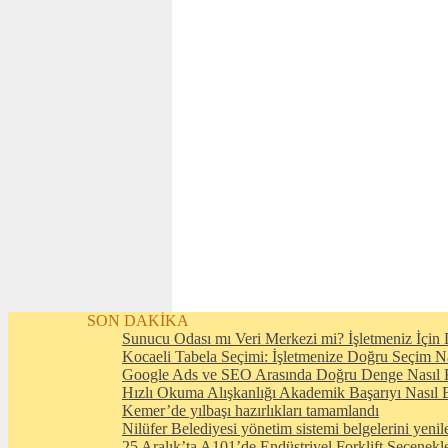
SON DAKİKA
Sunucu Odası mı Veri Merkezi mi? İşletmeniz İçin D
Kocaeli Tabela Seçimi: İşletmenize Doğru Seçim N
Google Ads ve SEO Arasında Doğru Denge Nasıl 
Hızlı Okuma Alışkanlığı Akademik Başarıyı Nasıl E
Kemer’de yılbaşı hazırlıkları tamamlandı
Nilüfer Belediyesi yönetim sistemi belgelerini yenil
25 Aralık’ta A101’de Endüstriyel Forklift Seçenekl