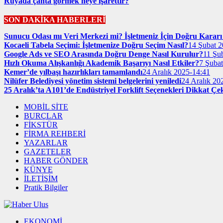
Rüyada çanta görmek neye işarettir?
SON DAKİKA HABERLERİ
Sunucu Odası mı Veri Merkezi mi? İşletmeniz İçin Doğru Kararı 
Kocaeli Tabela Seçimi: İşletmenize Doğru Seçim Nasıl?
14 Şubat 2
Google Ads ve SEO Arasında Doğru Denge Nasıl Kurulur?
11 Şu
Hızlı Okuma Alışkanlığı Akademik Başarıyı Nasıl Etkiler?
7 Şuba
Kemer’de yılbaşı hazırlıkları tamamlandı
24 Aralık 2025-14:41
Nilüfer Belediyesi yönetim sistemi belgelerini yeniledi
24 Aralık 20
25 Aralık’ta A101’de Endüstriyel Forklift Seçenekleri Dikkat Çe
MOBİL SİTE
BURÇLAR
FİKSTÜR
FİRMA REHBERİ
YAZARLAR
GAZETELER
HABER GÖNDER
KÜNYE
İLETİŞİM
Pratik Bilgiler
EKONOMİ