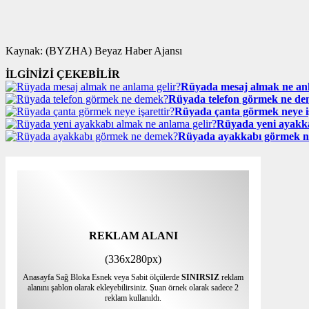
Kaynak: (BYZHA) Beyaz Haber Ajansı
İLGİNİZİ ÇEKEBİLİR
Rüyada mesaj almak ne anl
Rüyada telefon görmek ne d
Rüyada çanta görmek neye iş
Rüyada yeni ayakka
Rüyada ayakkabı görmek 
REKLAM ALANI
(336x280px)
Anasayfa Sağ Bloka Esnek veya Sabit ölçülerde
SINIRSIZ
reklam
alanını şablon olarak ekleyebilirsiniz. Şuan örnek olarak sadece 2
reklam kullanıldı.