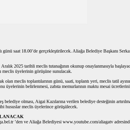
ı günü saat 18.00’de gerçekleştirilecek. Aliağa Belediye Başkanı Ser
 2 Aralık 2025 tarihli meclis tutanağının okunup onaylanmasıyla başla
 meclis üyelerinin görüşüne sunulacak.
olan meclis toplantılarının günü, saati, toplantı yeri, meclis tatil ayının
nu üyelerinin belirlenmesi, zabıta memurlarının maktu mesai ücretlerini
 belediye olması, Aigai Kazılarına verilen belediye desteğinin artırılm
i hususlar meclis üyelerince görüşülecek.
INLANACAK
iaga.bel.tr ’den ve Aliağa Belediyesi www.youtube.com/aliagatv adresin