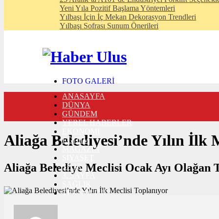
Yeni Yıla Pozitif Başlama Yöntemleri
Yılbaşı İçin İç Mekan Dekorasyon Trendleri
Yılbaşı Sofrası Sunum Önerileri
FOTO GALERİ
VIDEO GALERİ
ANASAYFA
TRAFİK DURUMU
DÜNYA
NÖBETÇİ ECZANELER
GÜNDEM
CANLI SONUÇLAR
YEREL HABERLER
HABER GÖNDER
EKONOMİ
BURÇLAR
Aliağa Belediyesi’nde Yılın İlk 
EĞİTİM
İLETİŞİM
MAGAZİN
SİYASET
Aliağa Belediye Meclisi Ocak Ayı Olağan T
SPOR
3. SAYFA
SAĞLIK
TEKNOLOJİ