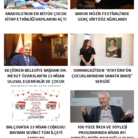
ANADOLU’NUN EN BÜYÜK ÇOCUK
BAROK MÜZIK FESTIVALI’NDE
KITAP ETKINLIĞI KAPILARINI AÇTI
GENÇ VIRTÜÖZ AĞIRLANDI
KEÇIÖREN BELEDIYE BAŞKANI DR.
OSMANGAZI’DEN “ATATÜRK’ÜN
MESUT ÖZARSLAN’IN 23 NISAN
ÇOCUKLARINDAN SANATA BAKIŞ”
ULUSAL EGEMENLIK VE ÇOCUK
SERGISI
BAYRAMI KUTLAMA MESAJI
BALÇOVA’DA 23 NISAN COŞKUSU:
100 YÜZE İMZA VE SÖYLEŞI
BAYRAM SEVINCI TÜM İLÇEYI
PROGRAMINDA NISAN AYI
SARACAK
KONUĞU BEŞIR AYVAZOĞLU OLDU!