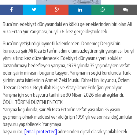
Buca’nın edebiyat dünyasındaki en köklü geleneklerinden biri olan Ali
Rıza Ertan Şiir Yarışması, bu yıl 26. kez gerçekleştirilecek.
Buca’nın yetiştirdiği kıymetli kalemlerden, Dönemeç Dergisi’nin
kurucusu şair Ali Rıza Ertan’ın adını ölümsüzleştiren şiir yarışması, bu yıl
yirmi altıncı kez düzenlenecek. Edebiyat dünyasına yeni soluklar
kazandırmayı hedefleyen yarışma, 1979 yılında 35 yaşındayken vefat
eden şairin mirasını bugüne taşıyor. Yarışmanın seçici kurulunda Türk
şiirinin usta isimlerinin Ahmet Zeki Muslu, Fahrettin Koyuncu, Özlem
Tezcan Dertsiz, Beytullah Kılıç ve Altay Ömer Erdoğan yer alıyor.
Yarışma için son başvuru tarihi ise 30 Nisan 2026 olarak açıklandı.
ÖDÜL TÖRENİ DÜZENLENECEK
Yarışma koşulunda, şair Ali Rıza Ertan’ın vefat yaşı olan 35 yaşını
geçmemiş olmak maddesi yer aldığı için 1991 yılı ve sonrası doğumlular
başvuru yapabilecek. Yarışmaya
başvurular,
[email protected]
adresinden dijital olarak yapılabilecek.