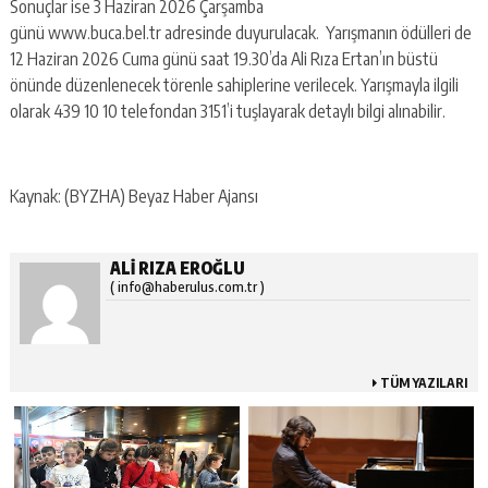
Sonuçlar ise 3 Haziran 2026 Çarşamba
günü www.buca.bel.tr adresinde duyurulacak. Yarışmanın ödülleri de
12 Haziran 2026 Cuma günü saat 19.30’da Ali Rıza Ertan’ın büstü
önünde düzenlenecek törenle sahiplerine verilecek. Yarışmayla ilgili
olarak 439 10 10 telefondan 3151’i tuşlayarak detaylı bilgi alınabilir.
Kaynak: (BYZHA) Beyaz Haber Ajansı
ALI RIZA EROĞLU
( info@haberulus.com.tr )
TÜM YAZILARI