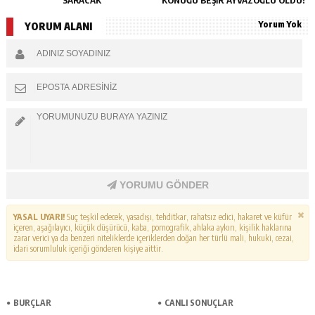
Yorum Yok
YORUM ALANI
YORUMU GÖNDER
YASAL UYARI!
Suç teşkil edecek, yasadışı, tehditkar, rahatsız edici, hakaret ve küfür
içeren, aşağılayıcı, küçük düşürücü, kaba, pornografik, ahlaka aykırı, kişilik haklarına
zarar verici ya da benzeri niteliklerde içeriklerden doğan her türlü mali, hukuki, cezai,
idari sorumluluk içeriği gönderen kişiye aittir.
BURÇLAR
CANLI SONUÇLAR