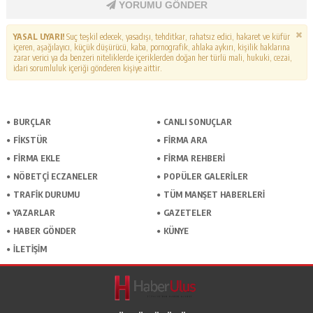
YORUMU GÖNDER
YASAL UYARI!
Suç teşkil edecek, yasadışı, tehditkar, rahatsız edici, hakaret ve küfür
içeren, aşağılayıcı, küçük düşürücü, kaba, pornografik, ahlaka aykırı, kişilik haklarına
zarar verici ya da benzeri niteliklerde içeriklerden doğan her türlü mali, hukuki, cezai,
idari sorumluluk içeriği gönderen kişiye aittir.
BURÇLAR
CANLI SONUÇLAR
FİKSTÜR
FİRMA ARA
FİRMA EKLE
FİRMA REHBERİ
NÖBETÇİ ECZANELER
POPÜLER GALERİLER
TRAFİK DURUMU
TÜM MANŞET HABERLERİ
YAZARLAR
GAZETELER
HABER GÖNDER
KÜNYE
İLETİŞİM