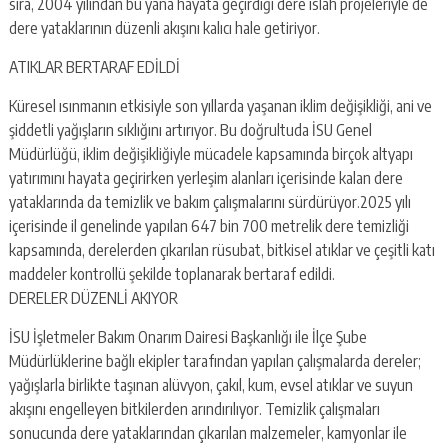
sıra, 2004 yılından bu yana hayata geçirdiği dere ıslah projeleriyle de
dere yataklarının düzenli akışını kalıcı hale getiriyor.
ATIKLAR BERTARAF EDİLDİ
Küresel ısınmanın etkisiyle son yıllarda yaşanan iklim değişikliği, ani ve
şiddetli yağışların sıklığını artırıyor. Bu doğrultuda İSU Genel
Müdürlüğü, iklim değişikliğiyle mücadele kapsamında birçok altyapı
yatırımını hayata geçirirken yerleşim alanları içerisinde kalan dere
yataklarında da temizlik ve bakım çalışmalarını sürdürüyor.2025 yılı
içerisinde il genelinde yapılan 647 bin 700 metrelik dere temizliği
kapsamında, derelerden çıkarılan rüsubat, bitkisel atıklar ve çeşitli katı
maddeler kontrollü şekilde toplanarak bertaraf edildi.
DERELER DÜZENLİ AKIYOR
İSU İşletmeler Bakım Onarım Dairesi Başkanlığı ile İlçe Şube
Müdürlüklerine bağlı ekipler tarafından yapılan çalışmalarda dereler;
yağışlarla birlikte taşınan alüvyon, çakıl, kum, evsel atıklar ve suyun
akışını engelleyen bitkilerden arındırılıyor. Temizlik çalışmaları
sonucunda dere yataklarından çıkarılan malzemeler, kamyonlar ile