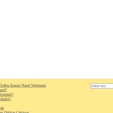
oğru Kararı Nasıl Verirsınız
asıl?
Kurulur?
tkiler?
edi
eri Dikkat Çekiyor