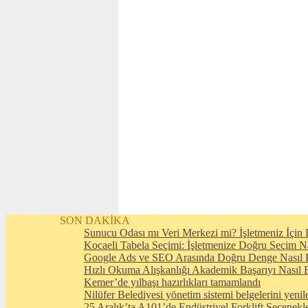
SON DAKİKA
Sunucu Odası mı Veri Merkezi mi? İşletmeniz İçin D
Kocaeli Tabela Seçimi: İşletmenize Doğru Seçim N
Google Ads ve SEO Arasında Doğru Denge Nasıl 
Hızlı Okuma Alışkanlığı Akademik Başarıyı Nasıl E
Kemer’de yılbaşı hazırlıkları tamamlandı
Nilüfer Belediyesi yönetim sistemi belgelerini yenil
25 Aralık’ta A101’de Endüstriyel Forklift Seçenekl