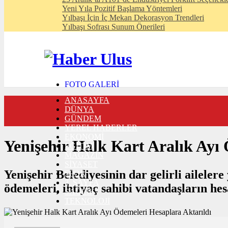
Yeni Yıla Pozitif Başlama Yöntemleri
Yılbaşı İçin İç Mekan Dekorasyon Trendleri
Yılbaşı Sofrası Sunum Önerileri
FOTO GALERİ
VIDEO GALERİ
ANASAYFA
TRAFİK DURUMU
DÜNYA
NÖBETÇİ ECZANELER
GÜNDEM
CANLI SONUÇLAR
YEREL HABERLER
HABER GÖNDER
EKONOMİ
BURÇLAR
Yenişehir Halk Kart Aralık Ayı
EĞİTİM
İLETİŞİM
MAGAZİN
SİYASET
Yenişehir Belediyesinin dar gelirli aileler
SPOR
3. SAYFA
ödemeleri, ihtiyaç sahibi vatandaşların hes
SAĞLIK
TEKNOLOJİ