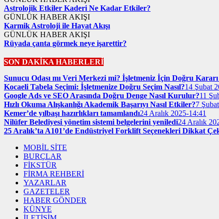
Astrolojik Etkiler Kaderi Ne Kadar Etkiler?
GÜNLÜK HABER AKIŞI
Karmik Astroloji ile Hayat Akışı
GÜNLÜK HABER AKIŞI
Rüyada çanta görmek neye işarettir?
SON DAKİKA HABERLERİ
Sunucu Odası mı Veri Merkezi mi? İşletmeniz İçin Doğru Kararı 
Kocaeli Tabela Seçimi: İşletmenize Doğru Seçim Nasıl?
14 Şubat 2
Google Ads ve SEO Arasında Doğru Denge Nasıl Kurulur?
11 Şu
Hızlı Okuma Alışkanlığı Akademik Başarıyı Nasıl Etkiler?
7 Şuba
Kemer’de yılbaşı hazırlıkları tamamlandı
24 Aralık 2025-14:41
Nilüfer Belediyesi yönetim sistemi belgelerini yeniledi
24 Aralık 20
25 Aralık’ta A101’de Endüstriyel Forklift Seçenekleri Dikkat Çe
MOBİL SİTE
BURÇLAR
FİKSTÜR
FİRMA REHBERİ
YAZARLAR
GAZETELER
HABER GÖNDER
KÜNYE
İLETİŞİM