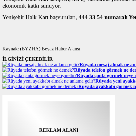
ekonomik katkı sunuyor.
Yenişehir Halk Kart başvuruları,
444 33 54 numaralı Ye
Kaynak: (BYZHA) Beyaz Haber Ajansı
İLGİNİZİ ÇEKEBİLİR
Rüyada mesaj almak ne anl
Rüyada telefon görmek ne d
Rüyada çanta görmek neye iş
Rüyada yeni ayakka
Rüyada ayakkabı görmek 
REKLAM ALANI