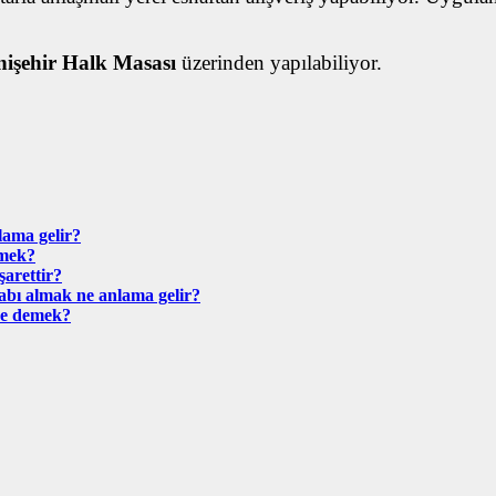
nişehir Halk Masası
üzerinden yapılabiliyor.
ama gelir?
emek?
arettir?
bı almak ne anlama gelir?
ne demek?