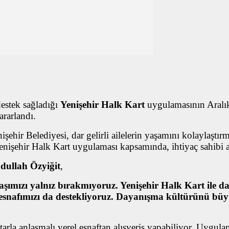
destek sağladığı
Yenişehir Halk Kart
uygulamasının Aralık 
ararlandı.
nişehir Belediyesi, dar gelirli ailelerin yaşamını kolaylaş
nişehir Halk Kart uygulaması kapsamında, ihtiyaç sahibi ai
dullah Özyiğit
,
aşımızı yalnız bırakmıyoruz. Yenişehir Halk Kart ile dar 
esnafımızı da destekliyoruz. Dayanışma kültürünü büyü
utarla anlaşmalı yerel esnaftan alışveriş yapabiliyor. Uygula