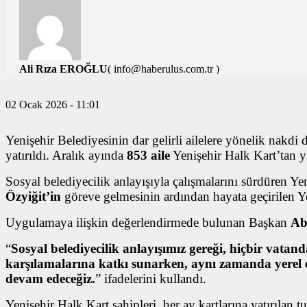
Ali Rıza EROĞLU
( info@haberulus.com.tr )
TÜM YAZILARI
02 Ocak 2026 - 11:01
Yenişehir Belediyesinin dar gelirli ailelere yönelik nakdi 
yatırıldı. Aralık ayında
853 aile
Yenişehir Halk Kart’tan y
Sosyal belediyecilik anlayışıyla çalışmalarını sürdüren Ye
Özyiğit’in
göreve gelmesinin ardından hayata geçirilen Ye
Uygulamaya ilişkin değerlendirmede bulunan Başkan
Ab
“
Sosyal belediyecilik anlayışımız gereği, hiçbir vatand
karşılamalarına katkı sunarken, aynı zamanda yerel 
devam edeceğiz.
” ifadelerini kullandı.
Yenişehir Halk Kart sahipleri, her ay kartlarına yatırılan t