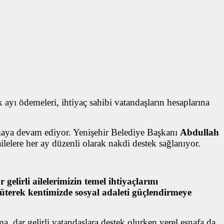
ayı ödemeleri, ihtiyaç sahibi vatandaşların hesaplarına
tırmaya devam ediyor. Yenişehir Belediye Başkanı
Abdullah
lelere her ay düzenli olarak nakdi destek sağlanıyor.
gelirli ailelerimizin temel ihtiyaçlarını
terek kentimizde sosyal adaleti güçlendirmeye
ma, dar gelirli vatandaşlara destek olurken yerel esnafa da