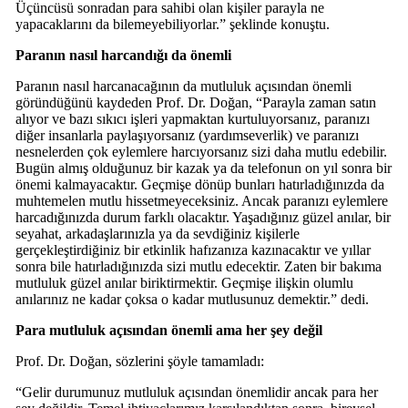
Üçüncüsü sonradan para sahibi olan kişiler parayla ne
yapacaklarını da bilemeyebiliyorlar.” şeklinde konuştu.
Paranın nasıl harcandığı da önemli
Paranın nasıl harcanacağının da mutluluk açısından önemli
göründüğünü kaydeden Prof. Dr. Doğan, “Parayla zaman satın
alıyor ve bazı sıkıcı işleri yapmaktan kurtuluyorsanız, paranızı
diğer insanlarla paylaşıyorsanız (yardımseverlik) ve paranızı
nesnelerden çok eylemlere harcıyorsanız sizi daha mutlu edebilir.
Bugün almış olduğunuz bir kazak ya da telefonun on yıl sonra bir
önemi kalmayacaktır. Geçmişe dönüp bunları hatırladığınızda da
muhtemelen mutlu hissetmeyeceksiniz. Ancak paranızı eylemlere
harcadığınızda durum farklı olacaktır. Yaşadığınız güzel anılar, bir
seyahat, arkadaşlarınızla ya da sevdiğiniz kişilerle
gerçekleştirdiğiniz bir etkinlik hafızanıza kazınacaktır ve yıllar
sonra bile hatırladığınızda sizi mutlu edecektir. Zaten bir bakıma
mutluluk güzel anılar biriktirmektir. Geçmişe ilişkin olumlu
anılarınız ne kadar çoksa o kadar mutlusunuz demektir.” dedi.
Para mutluluk açısından önemli ama her şey değil
Prof. Dr. Doğan, sözlerini şöyle tamamladı:
“Gelir durumunuz mutluluk açısından önemlidir ancak para her