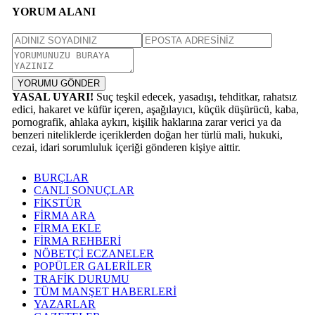
YORUM ALANI
YORUMU GÖNDER
YASAL UYARI!
Suç teşkil edecek, yasadışı, tehditkar, rahatsız
edici, hakaret ve küfür içeren, aşağılayıcı, küçük düşürücü, kaba,
pornografik, ahlaka aykırı, kişilik haklarına zarar verici ya da
benzeri niteliklerde içeriklerden doğan her türlü mali, hukuki,
cezai, idari sorumluluk içeriği gönderen kişiye aittir.
BURÇLAR
CANLI SONUÇLAR
FİKSTÜR
FİRMA ARA
FİRMA EKLE
FİRMA REHBERİ
NÖBETÇİ ECZANELER
POPÜLER GALERİLER
TRAFİK DURUMU
TÜM MANŞET HABERLERİ
YAZARLAR