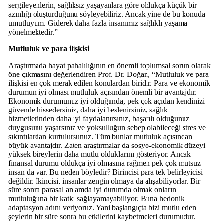
sergileyenlerin, sağlıksız yaşayanlara göre oldukça küçük bir
azınlığı oluşturduğunu söyleyebiliriz. Ancak yine de bu konuda
umutluyum. Giderek daha fazla insanımız sağlıklı yaşama
yönelmektedir.”
Mutluluk ve para ilişkisi
Araştırmada hayat pahalılığının en önemli toplumsal sorun olarak
öne çıkmasını değerlendiren Prof. Dr. Doğan, “Mutluluk ve para
ilişkisi en çok merak edilen konulardan biridir. Para ve ekonomik
durumun iyi olması mutluluk açısından önemli bir avantajdır.
Ekonomik durumunuz iyi olduğunda, pek çok açıdan kendinizi
güvende hissedersiniz, daha iyi beslenirsiniz, sağlık
hizmetlerinden daha iyi faydalanırsınız, başarılı olduğunuz
duygusunu yaşarsınız ve yoksulluğun sebep olabileceği stres ve
sıkıntılardan kurtulursunuz. Tüm bunlar mutluluk açısından
büyük avantajdır. Zaten araştırmalar da sosyo-ekonomik düzeyi
yüksek bireylerin daha mutlu olduklarını gösteriyor. Ancak
finansal durumu oldukça iyi olmasına rağmen pek çok mutsuz
insan da var. Bu neden böyledir? Birincisi para tek belirleyicisi
değildir. İkincisi, insanlar zengin olmaya da alışabiliyorlar. Bir
süre sonra parasal anlamda iyi durumda olmak onların
mutluluğuna bir katkı sağlayamayabiliyor. Buna hedonik
adaptasyon adını veriyoruz. Yani başlangıçta bizi mutlu eden
şeylerin bir süre sonra bu etkilerini kaybetmeleri durumudur.