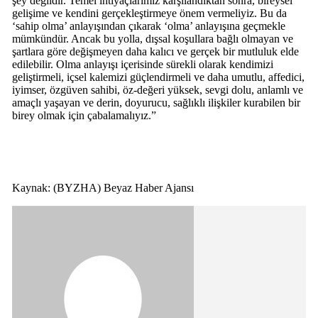
şey değildir. Temel ihtiyaçlarımız karşılandıktan sonra, bireysel
gelişime ve kendini gerçekleştirmeye önem vermeliyiz. Bu da
‘sahip olma’ anlayışından çıkarak ‘olma’ anlayışına geçmekle
mümkündür. Ancak bu yolla, dışsal koşullara bağlı olmayan ve
şartlara göre değişmeyen daha kalıcı ve gerçek bir mutluluk elde
edilebilir. Olma anlayışı içerisinde sürekli olarak kendimizi
geliştirmeli, içsel kalemizi güçlendirmeli ve daha umutlu, affedici,
iyimser, özgüven sahibi, öz-değeri yüksek, sevgi dolu, anlamlı ve
amaçlı yaşayan ve derin, doyurucu, sağlıklı ilişkiler kurabilen bir
birey olmak için çabalamalıyız.”
Kaynak: (BYZHA) Beyaz Haber Ajansı