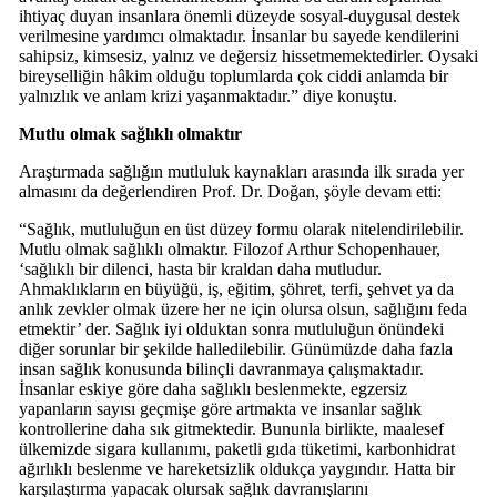
ihtiyaç duyan insanlara önemli düzeyde sosyal-duygusal destek
verilmesine yardımcı olmaktadır. İnsanlar bu sayede kendilerini
sahipsiz, kimsesiz, yalnız ve değersiz hissetmemektedirler. Oysaki
bireyselliğin hâkim olduğu toplumlarda çok ciddi anlamda bir
yalnızlık ve anlam krizi yaşanmaktadır.” diye konuştu.
Mutlu olmak sağlıklı olmaktır
Araştırmada sağlığın mutluluk kaynakları arasında ilk sırada yer
almasını da değerlendiren Prof. Dr. Doğan, şöyle devam etti:
“Sağlık, mutluluğun en üst düzey formu olarak nitelendirilebilir.
Mutlu olmak sağlıklı olmaktır. Filozof Arthur Schopenhauer,
‘sağlıklı bir dilenci, hasta bir kraldan daha mutludur.
Ahmaklıkların en büyüğü, iş, eğitim, şöhret, terfi, şehvet ya da
anlık zevkler olmak üzere her ne için olursa olsun, sağlığını feda
etmektir’ der. Sağlık iyi olduktan sonra mutluluğun önündeki
diğer sorunlar bir şekilde halledilebilir. Günümüzde daha fazla
insan sağlık konusunda bilinçli davranmaya çalışmaktadır.
İnsanlar eskiye göre daha sağlıklı beslenmekte, egzersiz
yapanların sayısı geçmişe göre artmakta ve insanlar sağlık
kontrollerine daha sık gitmektedir. Bununla birlikte, maalesef
ülkemizde sigara kullanımı, paketli gıda tüketimi, karbonhidrat
ağırlıklı beslenme ve hareketsizlik oldukça yaygındır. Hatta bir
karşılaştırma yapacak olursak sağlık davranışlarını