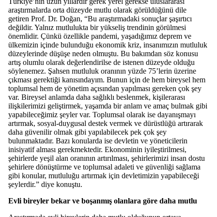
Türkiye’nin uzun yıllardır gerek yerel gerekse uluslararası
araştırmalarda orta düzeyde mutlu olarak görüldüğünü dile
getiren Prof. Dr. Doğan, “Bu araştırmadaki sonuçlar şaşırtıcı
değildir. Yalnız mutlulukta bir yükseliş trendinin görülmesi
önemlidir. Çünkü özellikle pandemi, yaşadığımız deprem ve
ülkemizin içinde bulunduğu ekonomik kriz, insanımızın mutluluk
düzeylerinde düşüşe neden olmuştu. Bu bakımdan söz konusu
artış olumlu olarak değerlendirilse de istenen düzeyde olduğu
söylenemez. Şahsen mutluluk oranının yüzde 75’lerin üzerine
çıkması gerektiği kanısındayım. Bunun için de hem bireysel hem
toplumsal hem de yönetim açısından yapılması gereken çok şey
var. Bireysel anlamda daha sağlıklı beslenmek, kişilerarası
ilişkilerimizi geliştirmek, yaşamda bir anlam ve amaç bulmak gibi
yapabileceğimiz şeyler var. Toplumsal olarak ise dayanışmayı
artırmak, sosyal-duygusal destek vermek ve dürüstlüğü artırarak
daha güvenilir olmak gibi yapılabilecek pek çok şey
bulunmaktadır. Bazı konularda ise devletin ve yöneticilerin
inisiyatif alması gerekmektedir. Ekonominin iyileştirilmesi,
şehirlerde yeşil alan oranının artırılması, şehirlerimizi insan dostu
şehirlere dönüştürme ve toplumsal adaleti ve güvenliği sağlama
gibi konular, mutluluğu artırmak için devletimizin yapabileceği
şeylerdir.” diye konuştu.
Evli bireyler bekar ve boşanmış olanlara göre daha mutlu