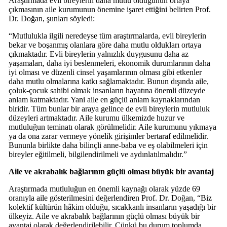
Araştırmada evli bireylerin daha mutlu olduğunun ortaya
çıkmasının aile kurumunun önemine işaret ettiğini belirten Prof.
Dr. Doğan, şunları söyledi:
“Mutlulukla ilgili neredeyse tüm araştırmalarda, evli bireylerin
bekar ve boşanmış olanlara göre daha mutlu oldukları ortaya
çıkmaktadır. Evli bireylerin yalnızlık duygusunu daha az
yaşamaları, daha iyi beslenmeleri, ekonomik durumlarının daha
iyi olması ve düzenli cinsel yaşamlarının olması gibi etkenler
daha mutlu olmalarına katkı sağlamaktadır. Bunun dışında aile,
çoluk-çocuk sahibi olmak insanların hayatına önemli düzeyde
anlam katmaktadır. Yani aile en güçlü anlam kaynaklarından
biridir. Tüm bunlar bir araya gelince de evli bireylerin mutluluk
düzeyleri artmaktadır. Aile kurumu ülkemizde huzur ve
mutluluğun teminatı olarak görülmelidir. Aile kurumunu yıkmaya
ya da ona zarar vermeye yönelik girişimler bertaraf edilmelidir.
Bununla birlikte daha bilinçli anne-baba ve eş olabilmeleri için
bireyler eğitilmeli, bilgilendirilmeli ve aydınlatılmalıdır.”
Aile ve akrabalık bağlarının güçlü olması büyük bir avantaj
Araştırmada mutluluğun en önemli kaynağı olarak yüzde 69
oranıyla aile gösterilmesini değerlendiren Prof. Dr. Doğan, “Biz
kolektif kültürün hâkim olduğu, sıcakkanlı insanların yaşadığı bir
ülkeyiz. Aile ve akrabalık bağlarının güçlü olması büyük bir
avantaj olarak değerlendirilebilir. Çünkü bu durum toplumda