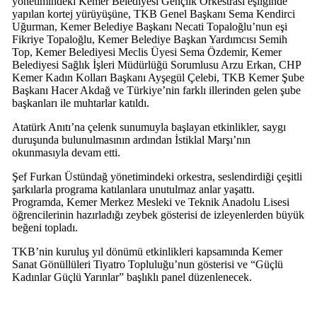
yönetimindeki Kemer Belediyesi Gençlik Orkestrası eşliğinde
yapılan kortej yürüyüşüne, TKB Genel Başkanı Sema Kendirci
Uğurman, Kemer Belediye Başkanı Necati Topaloğlu’nun eşi
Fikriye Topaloğlu, Kemer Belediye Başkan Yardımcısı Semih
Top, Kemer Belediyesi Meclis Üyesi Sema Özdemir, Kemer
Belediyesi Sağlık İşleri Müdürlüğü Sorumlusu Arzu Erkan, CHP
Kemer Kadın Kolları Başkanı Ayşegül Çelebi, TKB Kemer Şube
Başkanı Hacer Akdağ ve Türkiye’nin farklı illerinden gelen şube
başkanları ile muhtarlar katıldı.
Atatürk Anıtı’na çelenk sunumuyla başlayan etkinlikler, saygı
duruşunda bulunulmasının ardından İstiklal Marşı’nın
okunmasıyla devam etti.
Şef Furkan Üstündağ yönetimindeki orkestra, seslendirdiği çeşitli
şarkılarla programa katılanlara unutulmaz anlar yaşattı.
Programda, Kemer Merkez Mesleki ve Teknik Anadolu Lisesi
öğrencilerinin hazırladığı zeybek gösterisi de izleyenlerden büyük
beğeni topladı.
TKB’nin kuruluş yıl dönümü etkinlikleri kapsamında Kemer
Sanat Gönüllüleri Tiyatro Topluluğu’nun gösterisi ve “Güçlü
Kadınlar Güçlü Yarınlar” başlıklı panel düzenlenecek.