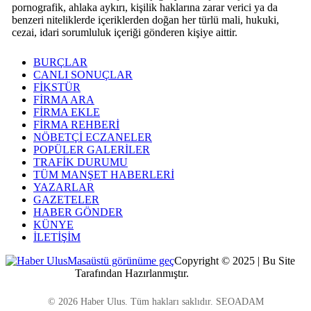
pornografik, ahlaka aykırı, kişilik haklarına zarar verici ya da
benzeri niteliklerde içeriklerden doğan her türlü mali, hukuki,
cezai, idari sorumluluk içeriği gönderen kişiye aittir.
BURÇLAR
CANLI SONUÇLAR
FİKSTÜR
FİRMA ARA
FİRMA EKLE
FİRMA REHBERİ
NÖBETÇİ ECZANELER
POPÜLER GALERİLER
TRAFİK DURUMU
TÜM MANŞET HABERLERİ
YAZARLAR
GAZETELER
HABER GÖNDER
KÜNYE
İLETİŞİM
Masaüstü görünüme geç
Copyright © 2025 | Bu Site
Kocaeli Dijital
Tarafından Hazırlanmıştır.
© 2026 Haber Ulus. Tüm hakları saklıdır. SEOADAM