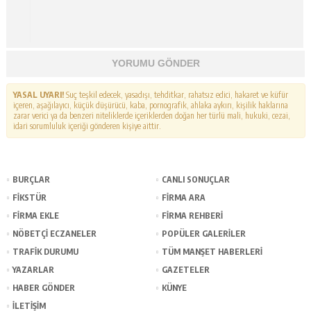
YORUMU GÖNDER
YASAL UYARI!
Suç teşkil edecek, yasadışı, tehditkar, rahatsız edici, hakaret ve küfür
içeren, aşağılayıcı, küçük düşürücü, kaba, pornografik, ahlaka aykırı, kişilik haklarına
zarar verici ya da benzeri niteliklerde içeriklerden doğan her türlü mali, hukuki, cezai,
idari sorumluluk içeriği gönderen kişiye aittir.
BURÇLAR
CANLI SONUÇLAR
FİKSTÜR
FİRMA ARA
FİRMA EKLE
FİRMA REHBERİ
NÖBETÇİ ECZANELER
POPÜLER GALERİLER
TRAFİK DURUMU
TÜM MANŞET HABERLERİ
YAZARLAR
GAZETELER
HABER GÖNDER
KÜNYE
İLETİŞİM