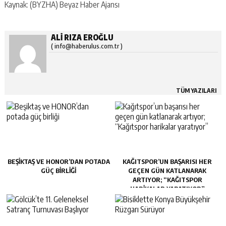
Kaynak: (BYZHA) Beyaz Haber Ajansı
ALI RIZA EROĞLU
( info@haberulus.com.tr )
TÜM YAZILARI
BEŞIKTAŞ VE HONOR’DAN POTADA
KAĞITSPOR’UN BAŞARISI HER
GÜÇ BIRLIĞI
GEÇEN GÜN KATLANARAK
ARTIYOR; “KAĞITSPOR
HARIKALAR YARATIYOR”