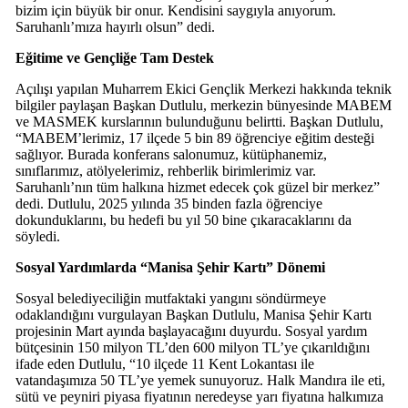
bizim için büyük bir onur. Kendisini saygıyla anıyorum.
Saruhanlı’mıza hayırlı olsun” dedi.
Eğitime ve Gençliğe Tam Destek
Açılışı yapılan Muharrem Ekici Gençlik Merkezi hakkında teknik
bilgiler paylaşan Başkan Dutlulu, merkezin bünyesinde MABEM
ve MASMEK kurslarının bulunduğunu belirtti. Başkan Dutlulu,
“MABEM’lerimiz, 17 ilçede 5 bin 89 öğrenciye eğitim desteği
sağlıyor. Burada konferans salonumuz, kütüphanemiz,
sınıflarımız, atölyelerimiz, rehberlik birimlerimiz var.
Saruhanlı’nın tüm halkına hizmet edecek çok güzel bir merkez”
dedi. Dutlulu, 2025 yılında 35 binden fazla öğrenciye
dokunduklarını, bu hedefi bu yıl 50 bine çıkaracaklarını da
söyledi.
Sosyal Yardımlarda “Manisa Şehir Kartı” Dönemi
Sosyal belediyeciliğin mutfaktaki yangını söndürmeye
odaklandığını vurgulayan Başkan Dutlulu, Manisa Şehir Kartı
projesinin Mart ayında başlayacağını duyurdu. Sosyal yardım
bütçesinin 150 milyon TL’den 600 milyon TL’ye çıkarıldığını
ifade eden Dutlulu, “10 ilçede 11 Kent Lokantası ile
vatandaşımıza 50 TL’ye yemek sunuyoruz. Halk Mandıra ile eti,
sütü ve peyniri piyasa fiyatının neredeyse yarı fiyatına halkımıza