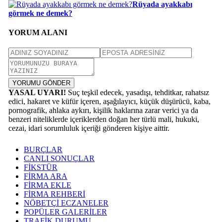
Rüyada ayakkabı
görmek ne demek?
YORUM ALANI
YORUMU GÖNDER
YASAL UYARI!
Suç teşkil edecek, yasadışı, tehditkar, rahatsız
edici, hakaret ve küfür içeren, aşağılayıcı, küçük düşürücü, kaba,
pornografik, ahlaka aykırı, kişilik haklarına zarar verici ya da
benzeri niteliklerde içeriklerden doğan her türlü mali, hukuki,
cezai, idari sorumluluk içeriği gönderen kişiye aittir.
BURÇLAR
CANLI SONUÇLAR
FİKSTÜR
FİRMA ARA
FİRMA EKLE
FİRMA REHBERİ
NÖBETÇİ ECZANELER
POPÜLER GALERİLER
TRAFİK DURUMU