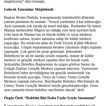
ulaştırıyoruz” diye konuştu.
Gelecek Yatırımlar Müjdelendi
Başkan Besim Dutlulu, konuşmasında önümüzdeki dönemin
yatırım planlarını da sıraladı: “Sosyal yardımları 4 kat arttıracağız.
Aynı zamanda çok sayıda da temel atacağız. Bunlardan bir tanesi
Manisa merkezdeki Migros’un olduğu yere hem işyerleri hem
evler hem de Manisa’nın en büyük kültür ve sanat merkezi,
konferans salonu, tiyatro salonuna sahip bir kültür merkezi
yapacağız. Bu merkezin adını da Ferdi Zeyrek Kültür Merkezi
koyacağız. Gülşah başkanımızla beraber yılsonuna doğru toplantı
yapmıştık. Çok güzel bir proje getirmişti. Şehzadeler
Belediyesi’ne ait bir alanda yeraltı otoparkı, üstüne de kültür
merkezi ve gençlik merkezi yapalım diye bir hayali vardı.
Şehzadeler Belediye Başkanımız da uygun görürse burayı da
Gülşah Durbay Gençlik Merkezi yapmak istiyoruz. Yunusemre
Belediyesi’nden devraldığımız bir gençlik merkezimiz var.
Haziran ayında açacağız. Orayı da Güney Temiz Gençlik
Merkezi yapmak istiyoruz. Büyükşehir Belediye Meclisimizi de
Güney Temiz Gençlik Merkezi’mizde gerçekleştireceğiz. Orası
aynı zamanda bizim belediye meclisimiz olacak” dedi.
Özgür Özel: “Rabbim Bizi Daha Fazla Acıyla Sınamasın”
Konuşmasına Manisa siyasetinin son dönemde verdiği büyük