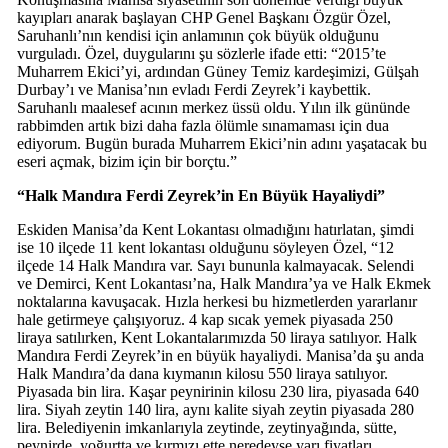
kayıpları anarak başlayan CHP Genel Başkanı Özgür Özel,
Saruhanlı’nın kendisi için anlamının çok büyük olduğunu
vurguladı. Özel, duygularını şu sözlerle ifade etti: “2015’te
Muharrem Ekici’yi, ardından Güney Temiz kardeşimizi, Gülşah
Durbay’ı ve Manisa’nın evladı Ferdi Zeyrek’i kaybettik.
Saruhanlı maalesef acının merkez üssü oldu. Yılın ilk gününde
rabbimden artık bizi daha fazla ölümle sınamaması için dua
ediyorum. Bugün burada Muharrem Ekici’nin adını yaşatacak bu
eseri açmak, bizim için bir borçtu.”
“Halk Mandıra Ferdi Zeyrek’in En Büyük Hayaliydi”
Eskiden Manisa’da Kent Lokantası olmadığını hatırlatan, şimdi
ise 10 ilçede 11 kent lokantası olduğunu söyleyen Özel, “12
ilçede 14 Halk Mandıra var. Sayı bununla kalmayacak. Selendi
ve Demirci, Kent Lokantası’na, Halk Mandıra’ya ve Halk Ekmek
noktalarına kavuşacak. Hızla herkesi bu hizmetlerden yararlanır
hale getirmeye çalışıyoruz. 4 kap sıcak yemek piyasada 250
liraya satılırken, Kent Lokantalarımızda 50 liraya satılıyor. Halk
Mandıra Ferdi Zeyrek’in en büyük hayaliydi. Manisa’da şu anda
Halk Mandıra’da dana kıymanın kilosu 550 liraya satılıyor.
Piyasada bin lira. Kaşar peynirinin kilosu 230 lira, piyasada 640
lira. Siyah zeytin 140 lira, aynı kalite siyah zeytin piyasada 280
lira. Belediyenin imkanlarıyla zeytinde, zeytinyağında, sütte,
peynirde, yoğurtta ve kırmızı ette neredeyse yarı fiyatları