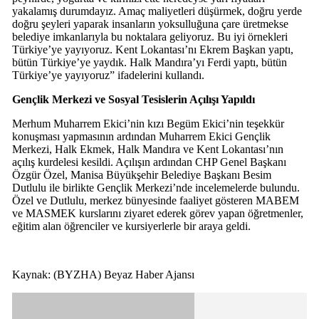
yakalamış durumdayız. Amaç maliyetleri düşürmek, doğru yerde
doğru şeyleri yaparak insanların yoksulluğuna çare üretmekse
belediye imkanlarıyla bu noktalara geliyoruz. Bu iyi örnekleri
Türkiye’ye yayıyoruz. Kent Lokantası’nı Ekrem Başkan yaptı,
bütün Türkiye’ye yaydık. Halk Mandıra’yı Ferdi yaptı, bütün
Türkiye’ye yayıyoruz” ifadelerini kullandı.
Gençlik Merkezi ve Sosyal Tesislerin Açılışı Yapıldı
Merhum Muharrem Ekici’nin kızı Begüm Ekici’nin teşekkür
konuşması yapmasının ardından Muharrem Ekici Gençlik
Merkezi, Halk Ekmek, Halk Mandıra ve Kent Lokantası’nın
açılış kurdelesi kesildi. Açılışın ardından CHP Genel Başkanı
Özgür Özel, Manisa Büyükşehir Belediye Başkanı Besim
Dutlulu ile birlikte Gençlik Merkezi’nde incelemelerde bulundu.
Özel ve Dutlulu, merkez bünyesinde faaliyet gösteren MABEM
ve MASMEK kurslarını ziyaret ederek görev yapan öğretmenler,
eğitim alan öğrenciler ve kursiyerlerle bir araya geldi.
Kaynak: (BYZHA) Beyaz Haber Ajansı