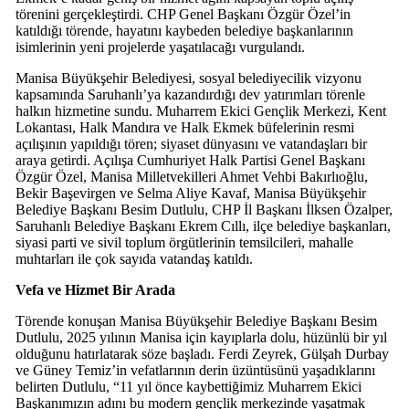
törenini gerçekleştirdi. CHP Genel Başkanı Özgür Özel’in
katıldığı törende, hayatını kaybeden belediye başkanlarının
isimlerinin yeni projelerde yaşatılacağı vurgulandı.
Manisa Büyükşehir Belediyesi, sosyal belediyecilik vizyonu
kapsamında Saruhanlı’ya kazandırdığı dev yatırımları törenle
halkın hizmetine sundu. Muharrem Ekici Gençlik Merkezi, Kent
Lokantası, Halk Mandıra ve Halk Ekmek büfelerinin resmi
açılışının yapıldığı tören; siyaset dünyasını ve vatandaşları bir
araya getirdi. Açılışa Cumhuriyet Halk Partisi Genel Başkanı
Özgür Özel, Manisa Milletvekilleri Ahmet Vehbi Bakırlıoğlu,
Bekir Başevirgen ve Selma Aliye Kavaf, Manisa Büyükşehir
Belediye Başkanı Besim Dutlulu, CHP İl Başkanı İlksen Özalper,
Saruhanlı Belediye Başkanı Ekrem Cıllı, ilçe belediye başkanları,
siyasi parti ve sivil toplum örgütlerinin temsilcileri, mahalle
muhtarları ile çok sayıda vatandaş katıldı.
Vefa ve Hizmet Bir Arada
Törende konuşan Manisa Büyükşehir Belediye Başkanı Besim
Dutlulu, 2025 yılının Manisa için kayıplarla dolu, hüzünlü bir yıl
olduğunu hatırlatarak söze başladı. Ferdi Zeyrek, Gülşah Durbay
ve Güney Temiz’in vefatlarının derin üzüntüsünü yaşadıklarını
belirten Dutlulu, “11 yıl önce kaybettiğimiz Muharrem Ekici
Başkanımızın adını bu modern gençlik merkezinde yaşatmak