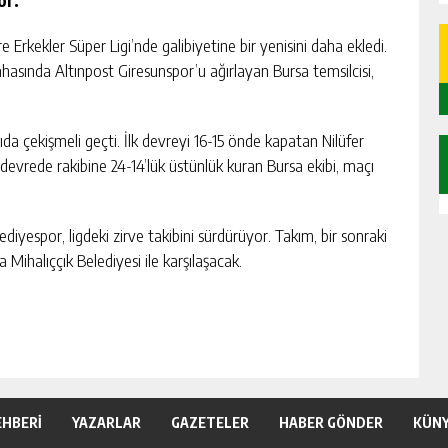
or.
Erkekler Süper Ligi’nde galibiyetine bir yenisini daha ekledi.
hasında Altınpost Giresunspor’u ağırlayan Bursa temsilcisi,
ıda çekişmeli geçti. İlk devreyi 16-15 önde kapatan Nilüfer
i devrede rakibine 24-14’lük üstünlük kuran Bursa ekibi, maçı
ediyespor, ligdeki zirve takibini sürdürüyor. Takım, bir sonraki
Mihalıççık Belediyesi ile karşılaşacak.
EHBERİ
YAZARLAR
GAZETELER
HABER GÖNDER
KÜN