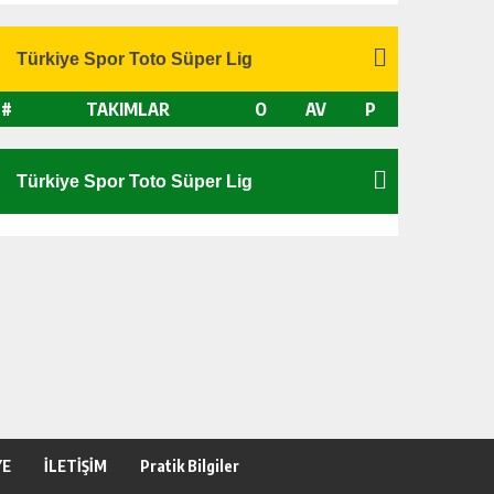
#
TAKIMLAR
O
AV
P
YE
İLETİŞİM
Pratik Bilgiler