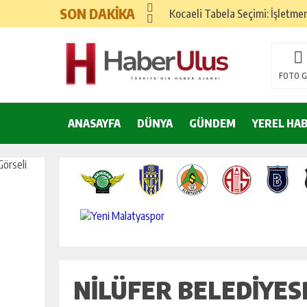
SON DAKİKA
Kocaeli Tabela Seçimi: İşletme
Google Ads ve SEO Arasında D
Hızlı Okuma Alışkanlığı Akadem
FOTO G
Kemer’de yılbaşı hazırlıkları 
ANASAYFA
DÜNYA
Nilüfer Belediyesi yönetim sist
GÜNDEM
YEREL HA
25 Aralık’ta A101’de Endüstriye
Yeni Yıla Pozitif Başlama Yönte
Yılbaşı İçin İç Mekan Dekorasy
Yılbaşı Sofrası Sunum Önerileri
NILÜFER BELEDIYE