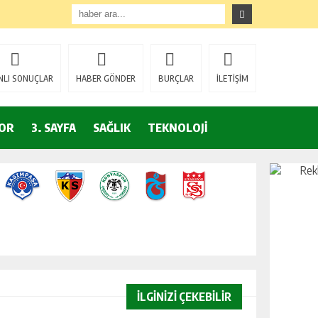
NLI SONUÇLAR
HABER GÖNDER
BURÇLAR
İLETİŞİM
OR
3. SAYFA
SAĞLIK
TEKNOLOJİ
İLGİNİZİ ÇEKEBİLİR