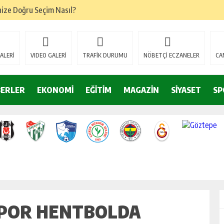
nize Doğru Seçim Nasıl?
oğru Denge Nasıl Kurulur?
ik Başarıyı Nasıl Etkiler?
ALERİ
VIDEO GALERİ
TRAFİK DURUMU
NÖBETÇİ ECZANELER
CA
tamamlandı
emi belgelerini yeniledi
BERLER
EKONOMİ
EĞİTİM
MAGAZİN
SİYASET
SP
l Forklift Seçenekleri Dikkat Çekiyor
mleri
on Trendleri
SPOR HENTBOLDA