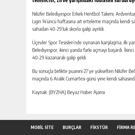
temsilcisi, zirve yarışındaki iddiasını sürdürüy
Nilüfer Belediyespor Erkek Hentbol Takımı, Ardventure 
Ligin 14’üncü haftasına ait erteleme maçında kendi sa
sahadan 40-29’luk skorla galip ayrıldı.
Üçevler Spor Tesisleri’nde oynanan karşılaşma, ilk yar
Belediyespor, ikinci yarıda farkı açmayı başardı. İkinc
40-29 kazanarak galip geldi.
Bu sonuçla birlikte puanını 27’ye yükselten Nilüfer Bel
maçında 6 Aralık Cumartesi günü yine kendi sahasında 
Kaynak: (BYZHA) Beyaz Haber Ajansı
MOBİL SİTE
BURÇLAR
FİKSTÜR
FİRMA R