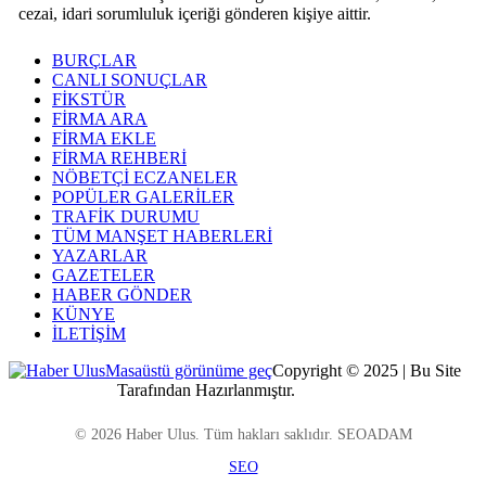
cezai, idari sorumluluk içeriği gönderen kişiye aittir.
BURÇLAR
CANLI SONUÇLAR
FİKSTÜR
FİRMA ARA
FİRMA EKLE
FİRMA REHBERİ
NÖBETÇİ ECZANELER
POPÜLER GALERİLER
TRAFİK DURUMU
TÜM MANŞET HABERLERİ
YAZARLAR
GAZETELER
HABER GÖNDER
KÜNYE
İLETİŞİM
Masaüstü görünüme geç
Copyright © 2025 | Bu Site
Kocaeli Dijital
Tarafından Hazırlanmıştır.
© 2026 Haber Ulus. Tüm hakları saklıdır. SEOADAM
SEO