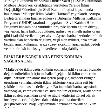
Türkiye Ekonomik ve Sosyal Etüdler Vakfı (TESEV) tarafından
Maltepe Belediyesi ortaklığında yürütülen Yerelde İklim
Değişikliği Yönetimi için Sivil Katılım Projesi kapsamında
hazırlanan “Maltepe İklim Adaleti Haritası” yayınlandı. Avrupa
Birliği tarafından finanse edilen ve Birleşmiş Milletler Kalkınma
Programı (UNDP) tarafından uygulanan Sivil Katılım Hibe
Programı kapsamında yürütülen projeyle ilçenin eğitim düzeyi,
yaş yapısı, hane halkı büyüklüğü, nüfusu ve engelli nüfus oranı
gibi istatistiki veriler de yer alıyor. Ayrıca harita üzerinden kömür
yardımı alan hanelerin dağılımı, yeşil alan miktarı, arsa emlak
bedeli, arazi kullanımı, arazi yüzey sıcaklığı, arazi emlak bedeli
ve bitki örtüsü indeksi gibi verilere de ulaşılabiliyor.
RİSKLERE KARŞI DAHA ETKİN KORUMA
SAĞLANACAK
“Maltepe’de iklim değişikliğinin etkilerini adil ve şeffaf biçimde
değerlendirebilmek için mahalle ölçeğindeki iklim verilerinin
dijital haritada toplanmasını içeren projeyle, ilçedeki kırılgan
grupların ve mahallelerin iklim risklerine karşı daha eşit bir
şekilde korunması hedefleniyor. Bu interaktif harita sayesinde
vatandaşlar, karar vericiler ve sivil toplum örgütleri, Maltepe’nin
iklim adaleti açısından zayıf ve güçlü yönlerini görsel olarak
inceleyebilecek, böylece daha etkin politika önerileri
geliştirebilecek. Proje kapsamında hazırlanan “Maltepe İklim