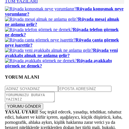
TÜM YAZILARI
Rüyada konuşmak neye
yorumlanır?
Rüyada mesaj almak
ne anlama gelir?
Rüyada telefon görmek
ne demek?
Rüyada çanta görmek
neye işarettir?
Rüyada yeni
ayakkabı almak ne anlama gelir?
Rüyada ayakkabı
görmek ne demek?
YORUM ALANI
YORUMU GÖNDER
YASAL UYARI!
Suç teşkil edecek, yasadışı, tehditkar, rahatsız
edici, hakaret ve küfür içeren, aşağılayıcı, küçük düşürücü, kaba,
pornografik, ahlaka aykırı, kişilik haklarına zarar verici ya da
benzeri niteliklerde içeriklerden doğan her türlü mali, hukuki,