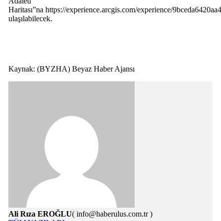
Adaleti
Haritası”na https://experience.arcgis.com/experience/9bceda6420
ulaşılabilecek.
Kaynak: (BYZHA) Beyaz Haber Ajansı
Ali Rıza EROĞLU
( info@haberulus.com.tr )