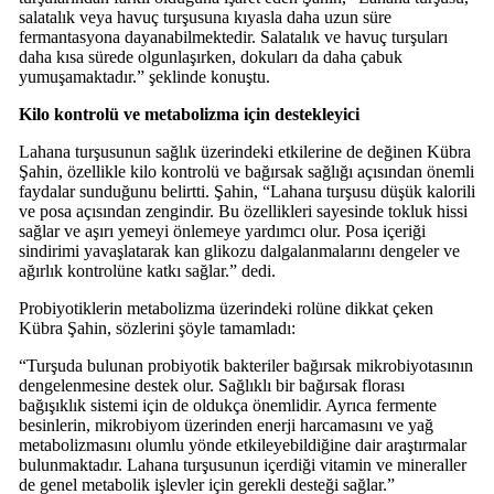
salatalık veya havuç turşusuna kıyasla daha uzun süre
fermantasyona dayanabilmektedir. Salatalık ve havuç turşuları
daha kısa sürede olgunlaşırken, dokuları da daha çabuk
yumuşamaktadır.” şeklinde konuştu.
Kilo kontrolü ve metabolizma için destekleyici
Lahana turşusunun sağlık üzerindeki etkilerine de değinen Kübra
Şahin, özellikle kilo kontrolü ve bağırsak sağlığı açısından önemli
faydalar sunduğunu belirtti. Şahin, “Lahana turşusu düşük kalorili
ve posa açısından zengindir. Bu özellikleri sayesinde tokluk hissi
sağlar ve aşırı yemeyi önlemeye yardımcı olur. Posa içeriği
sindirimi yavaşlatarak kan glikozu dalgalanmalarını dengeler ve
ağırlık kontrolüne katkı sağlar.” dedi.
Probiyotiklerin metabolizma üzerindeki rolüne dikkat çeken
Kübra Şahin, sözlerini şöyle tamamladı:
“Turşuda bulunan probiyotik bakteriler bağırsak mikrobiyotasının
dengelenmesine destek olur. Sağlıklı bir bağırsak florası
bağışıklık sistemi için de oldukça önemlidir. Ayrıca fermente
besinlerin, mikrobiyom üzerinden enerji harcamasını ve yağ
metabolizmasını olumlu yönde etkileyebildiğine dair araştırmalar
bulunmaktadır. Lahana turşusunun içerdiği vitamin ve mineraller
de genel metabolik işlevler için gerekli desteği sağlar.”