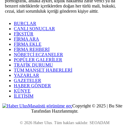
pornografik, ahlaka aykırı, kişilik haklarına zarar verici ya da
benzeri niteliklerde içeriklerden doğan her türlü mali, hukuki,
cezai, idari sorumluluk içeriği gönderen kişiye aittir.
BURÇLAR
CANLI SONUÇLAR
FİKSTÜR
FİRMA ARA
FİRMA EKLE
FİRMA REHBERİ
NÖBETÇİ ECZANELER
POPÜLER GALERİLER
TRAFİK DURUMU
TÜM MANŞET HABERLERİ
YAZARLAR
GAZETELER
HABER GÖNDER
KÜNYE
İLETİŞİM
Masaüstü görünüme geç
Copyright © 2025 | Bu Site
Kocaeli Dijital
Tarafından Hazırlanmıştır.
© 2026 Haber Ulus. Tüm hakları saklıdır. SEOADAM