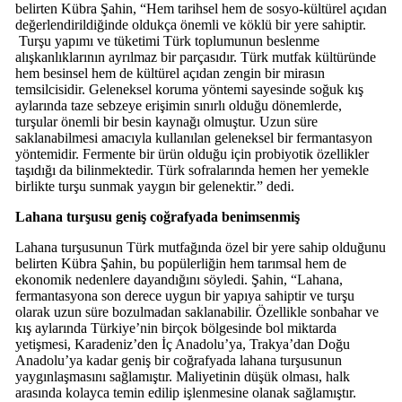
belirten Kübra Şahin, “Hem tarihsel hem de sosyo-kültürel açıdan
değerlendirildiğinde oldukça önemli ve köklü bir yere sahiptir.
Turşu yapımı ve tüketimi Türk toplumunun beslenme
alışkanlıklarının ayrılmaz bir parçasıdır. Türk mutfak kültüründe
hem besinsel hem de kültürel açıdan zengin bir mirasın
temsilcisidir. Geleneksel koruma yöntemi sayesinde soğuk kış
aylarında taze sebzeye erişimin sınırlı olduğu dönemlerde,
turşular önemli bir besin kaynağı olmuştur. Uzun süre
saklanabilmesi amacıyla kullanılan geleneksel bir fermantasyon
yöntemidir. Fermente bir ürün olduğu için probiyotik özellikler
taşıdığı da bilinmektedir. Türk sofralarında hemen her yemekle
birlikte turşu sunmak yaygın bir gelenektir.” dedi.
Lahana turşusu geniş coğrafyada benimsenmiş
Lahana turşusunun Türk mutfağında özel bir yere sahip olduğunu
belirten Kübra Şahin, bu popülerliğin hem tarımsal hem de
ekonomik nedenlere dayandığını söyledi. Şahin, “Lahana,
fermantasyona son derece uygun bir yapıya sahiptir ve turşu
olarak uzun süre bozulmadan saklanabilir. Özellikle sonbahar ve
kış aylarında Türkiye’nin birçok bölgesinde bol miktarda
yetişmesi, Karadeniz’den İç Anadolu’ya, Trakya’dan Doğu
Anadolu’ya kadar geniş bir coğrafyada lahana turşusunun
yaygınlaşmasını sağlamıştır. Maliyetinin düşük olması, halk
arasında kolayca temin edilip işlenmesine olanak sağlamıştır.