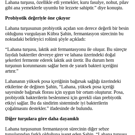
Lahana turşusu, özellikle etli yemekler, kuru fasulye, nohut, pilav
gibi ana yemeklerle uyumlu bir lezzete sahiptir.” diye konuştu.
Probiyotik değeriyle öne çıkıyor
Lahana turşusunun probiyotik açıdan son derece değerli bir besin
olduğunu vurgulayan Kübra Şahin, fermantasyon sürecinin bu
noktadaki belirleyici rolünü şöyle açıkladı:
“Lahana turşusu, laktik asit fermantasyonu ile oluşur. Bu süreçte
faydalı bakteriler devreye girer ve lahana üzerindeki doğal
şekerleri fermente ederek laktik asit üretir. Bu durum hem
turşunun korunmasını sağlar hem de yararlı bakteri içeriğini
artırır.”
Lahananın yüksek posa içeriğinin bağırsak sağlığı üzerindeki
etkilerine de değinen Şahin, “Lahana, yüksek posa içeriği
sayesinde bağırsak florası için uygun bir ortam oluşturur. Posa,
probiyotik bakterilerin beslenmesi için gerekli olan prebiyotik
etkiyi sağlar. Bu da sindirim sisteminde iyi bakterilerin
çoğalmasını destekler.” ifadesinde de bulundu.
Diğer turşulara göre daha dayanıklı
Lahana turşusunun fermantasyon sürecinin diğer sebze
turşularından farklı olduğuna işaret eden Şahin, “Lahana turşusu,