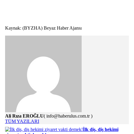
Kaynak: (BYZHA) Beyaz Haber Ajansı
Ali Rıza EROĞLU
( info@haberulus.com.tr )
TÜM YAZILARI
İlk diş, diş hekimi