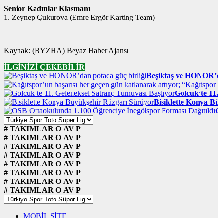
Senior Kadınlar Klasmanı
1. Zeynep Çukurova (Emre Ergör Karting Team)
Kaynak: (BYZHA) Beyaz Haber Ajansı
İLGİNİZİ ÇEKEBİLİR
Beşiktaş ve HONOR’da
Gölcük’te 11
Bisiklette Konya B
#
TAKIMLAR
O
AV
P
#
TAKIMLAR
O
AV
P
#
TAKIMLAR
O
AV
P
#
TAKIMLAR
O
AV
P
#
TAKIMLAR
O
AV
P
#
TAKIMLAR
O
AV
P
#
TAKIMLAR
O
AV
P
#
TAKIMLAR
O
AV
P
MOBİL SİTE