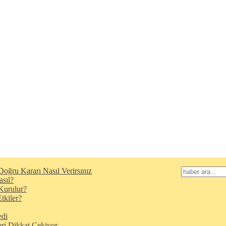
oğru Kararı Nasıl Verirsınız
asıl?
Kurulur?
tkiler?
edi
eri Dikkat Çekiyor