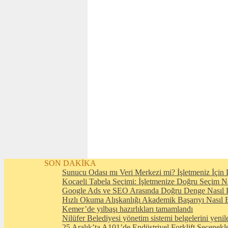
SON DAKİKA
Sunucu Odası mı Veri Merkezi mi? İşletmeniz İçin D
Kocaeli Tabela Seçimi: İşletmenize Doğru Seçim N
Google Ads ve SEO Arasında Doğru Denge Nasıl 
Hızlı Okuma Alışkanlığı Akademik Başarıyı Nasıl E
Kemer’de yılbaşı hazırlıkları tamamlandı
Nilüfer Belediyesi yönetim sistemi belgelerini yenil
25 Aralık’ta A101’de Endüstriyel Forklift Seçenekl