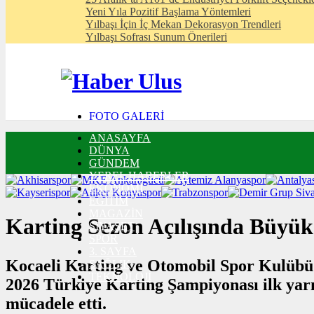
Yeni Yıla Pozitif Başlama Yöntemleri
Yılbaşı İçin İç Mekan Dekorasyon Trendleri
Yılbaşı Sofrası Sunum Önerileri
FOTO GALERİ
VIDEO GALERİ
ANASAYFA
TRAFİK DURUMU
DÜNYA
NÖBETÇİ ECZANELER
GÜNDEM
CANLI SONUÇLAR
YEREL HABERLER
HABER GÖNDER
EKONOMİ
BURÇLAR
EĞİTİM
İLETİŞİM
MAGAZİN
Karting Sezon Açılışında Büyü
SİYASET
SPOR
3. SAYFA
Kocaeli Karting ve Otomobil Spor Kulüb
SAĞLIK
TEKNOLOJİ
2026 Türkiye Karting Şampiyonası ilk yarış
mücadele etti.