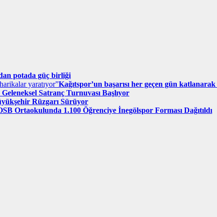
n potada güç birliği
Kağıtspor’un başarısı her geçen gün katlanarak 
. Geleneksel Satranç Turnuvası Başlıyor
üyükşehir Rüzgarı Sürüyor
OSB Ortaokulunda 1.100 Öğrenciye İnegölspor Forması Dağıtıldı