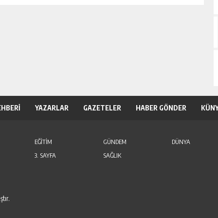
EHBERİ
YAZARLAR
GAZETELER
HABER GÖNDER
KÜN
EĞİTİM
GÜNDEM
DÜNYA
3. SAYFA
SAĞLIK
tır.