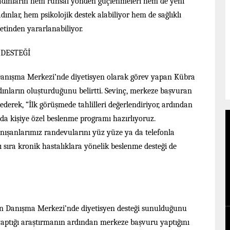
e kadınların hem ruhsal yönden güçlenmeleri hem de yeni
nlar, hem psikolojik destek alabiliyor hem de sağlıklı
tinden yararlanabiliyor.
 DESTEĞİ
 Danışma Merkezi’nde diyetisyen olarak görev yapan Kübra
ınların oluşturduğunu belirtti. Sevinç, merkeze başvuran
e ederek, “İlk görüşmede tahlilleri değerlendiriyor, ardından
nda kişiye özel beslenme programı hazırlıyoruz.
Danışanlarımız randevularını yüz yüze ya da telefonla
ı sıra kronik hastalıklara yönelik beslenme desteği de
ın Danışma Merkezi’nde diyetisyen desteği sunulduğunu
yaptığı araştırmanın ardından merkeze başvuru yaptığını