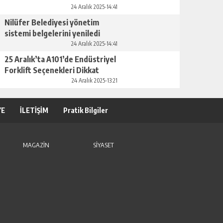
24 Aralık 2025-14:41
Nilüfer Belediyesi yönetim
sistemi belgelerini yeniledi
24 Aralık 2025-14:41
25 Aralık’ta A101’de Endüstriyel
Forklift Seçenekleri Dikkat
Çekiyor
24 Aralık 2025-13:21
YE
İLETİŞİM
Pratik Bilgiler
MAGAZİN
SİYASET