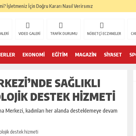
i? İşletmeniz İçin Doğru Kararı Nasıl Verirsınız
ALERİ
VIDEO GALERİ
TRAFİK DURUMU
NÖBETÇİ ECZANELER
CA
BERLER
EKONOMİ
EĞİTİM
MAGAZİN
SİYASET
SP
KEZI’NDE SAĞLIKLI
LOJIK DESTEK HIZMETI
a Merkezi, kadınları her alanda desteklemeye devam