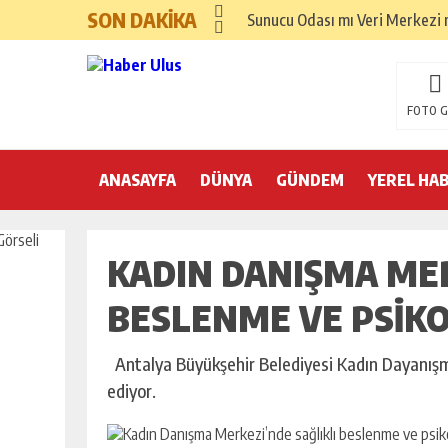
SON DAKİKA
Sunucu Odası mı Veri Merkezi m
FOTO G
ANASAYFA
DÜNYA
GÜNDEM
YEREL HA
KADIN DANIŞMA MER
BESLENME VE PSIKO
Antalya Büyükşehir Belediyesi Kadın Dayanışm
ediyor.