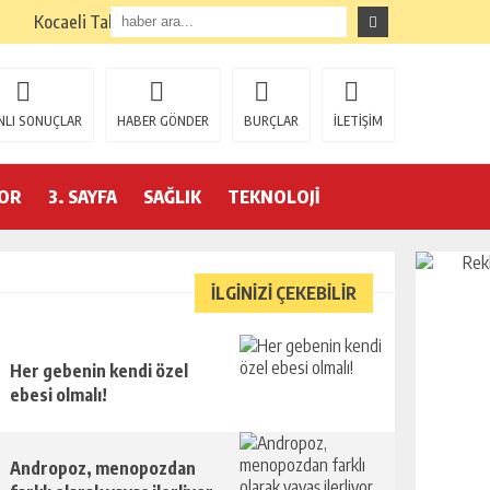
Kocaeli Tabela Seçimi: İşletmenize Doğru Seçim Nasıl?
NLI SONUÇLAR
HABER GÖNDER
BURÇLAR
İLETİŞİM
OR
3. SAYFA
SAĞLIK
TEKNOLOJİ
İLGİNİZİ ÇEKEBİLİR
Her gebenin kendi özel
ebesi olmalı!
Andropoz, menopozdan