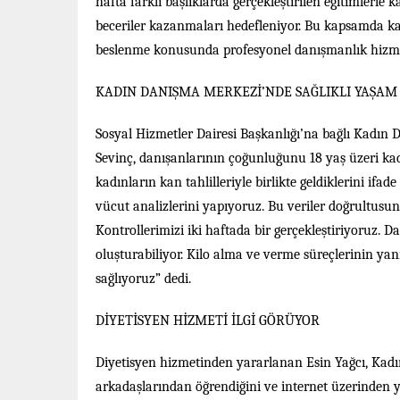
hafta farklı başlıklarda gerçekleştirilen eğitimlerl
beceriler kazanmaları hedefleniyor. Bu kapsamda kadı
beslenme konusunda profesyonel danışmanlık hizme
KADIN DANIŞMA MERKEZİ’NDE SAĞLIKLI YAŞAM
Sosyal Hizmetler Dairesi Başkanlığı’na bağlı Kadın
Sevinç, danışanlarının çoğunluğunu 18 yaş üzeri kad
kadınların kan tahlilleriyle birlikte geldiklerini ifad
vücut analizlerini yapıyoruz. Bu veriler doğrultusu
Kontrollerimizi iki haftada bir gerçekleştiriyoruz. 
oluşturabiliyor. Kilo alma ve verme süreçlerinin yan
sağlıyoruz” dedi.
DİYETİSYEN HİZMETİ İLGİ GÖRÜYOR
Diyetisyen hizmetinden yararlanan Esin Yağcı, Kad
arkadaşlarından öğrendiğini ve internet üzerinden 