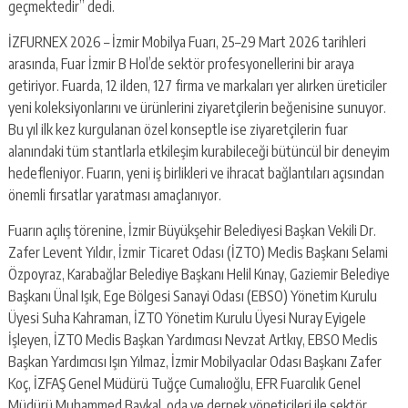
geçmektedir” dedi.
İZFURNEX 2026 – İzmir Mobilya Fuarı, 25–29 Mart 2026 tarihleri
arasında, Fuar İzmir B Hol’de sektör profesyonellerini bir araya
getiriyor. Fuarda, 12 ilden, 127 firma ve markaları yer alırken üreticiler
yeni koleksiyonlarını ve ürünlerini ziyaretçilerin beğenisine sunuyor.
Bu yıl ilk kez kurgulanan özel konseptle ise ziyaretçilerin fuar
alanındaki tüm stantlarla etkileşim kurabileceği bütüncül bir deneyim
hedefleniyor. Fuarın, yeni iş birlikleri ve ihracat bağlantıları açısından
önemli fırsatlar yaratması amaçlanıyor.
Fuarın açılış törenine, İzmir Büyükşehir Belediyesi Başkan Vekili Dr.
Zafer Levent Yıldır, İzmir Ticaret Odası (İZTO) Meclis Başkanı Selami
Özpoyraz, Karabağlar Belediye Başkanı Helil Kınay, Gaziemir Belediye
Başkanı Ünal Işık, Ege Bölgesi Sanayi Odası (EBSO) Yönetim Kurulu
Üyesi Suha Kahraman, İZTO Yönetim Kurulu Üyesi Nuray Eyigele
İşleyen, İZTO Meclis Başkan Yardımcısı Nevzat Artkıy, EBSO Meclis
Başkan Yardımcısı Işın Yılmaz, İzmir Mobilyacılar Odası Başkanı Zafer
Koç, İZFAŞ Genel Müdürü Tuğçe Cumalıoğlu, EFR Fuarcılık Genel
Müdürü Muhammed Baykal, oda ve dernek yöneticileri ile sektör