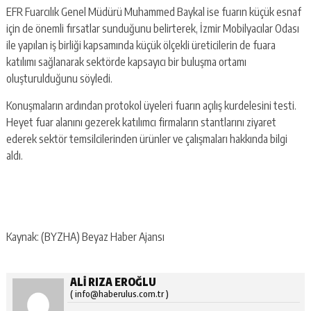
EFR Fuarcılık Genel Müdürü Muhammed Baykal ise fuarın küçük esnaf
için de önemli fırsatlar sunduğunu belirterek, İzmir Mobilyacılar Odası
ile yapılan iş birliği kapsamında küçük ölçekli üreticilerin de fuara
katılımı sağlanarak sektörde kapsayıcı bir buluşma ortamı
oluşturulduğunu söyledi.
Konuşmaların ardından protokol üyeleri fuarın açılış kurdelesini testi.
Heyet fuar alanını gezerek katılımcı firmaların stantlarını ziyaret
ederek sektör temsilcilerinden ürünler ve çalışmaları hakkında bilgi
aldı.
Kaynak: (BYZHA) Beyaz Haber Ajansı
ALI RIZA EROĞLU
( info@haberulus.com.tr )