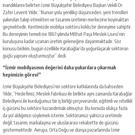
inandıklarını belirten İzmir Büyükşehir Belediyesi Başkan Vekili Dr.
Zafer Levent Yıldır, “Bunun yolu yenilikçi düşünceden, yeni trendleri
yakından takip etmekten ve tasarımı üretimin merkezine koymaktan
geçmektedir. Kentimizde mobilya sektörü köklü bir deneyime sahiptir.
Bu deneyimin temeli ise 1861 yılında Mithat Paşa Meslek Lisesi’nin
kuruluşuna kadar uzanan üretim geleneğine dayanmaktadır. Söz
konusu birikim, bugün özellikle Karabağlar’da yoğunlaşarak sektörün
güçlü yapısını oluşturmuştur” dedi.
“İzmir mobilyasının değerini daha yukarılara çıkarmak
hepimizin görevi”
İzmir Büyükşehir Belediyesi’nin sektöre katkılarında da bahseden
Yıldır, “Hedefimiz, Meslek Fabrikası ile birlikte aynı zamanda Karabağlar
Belediyesi ile kurduğumuz bir iş birliği çerçevesinde, eğitimli ve nitelikli
iş gücünü bu sektöre kazandırmak olmuştur. Bu konuda olukça fazla
da yol aldığımızı söylemek isterim. Sektörümüz yalnızca üretimde
değil; tasarım, markalaşma ve uluslararası rekabette de gücünü
göstermektedir. Avrupa, Orta Doğu ve dünya pazarlarında İzmir