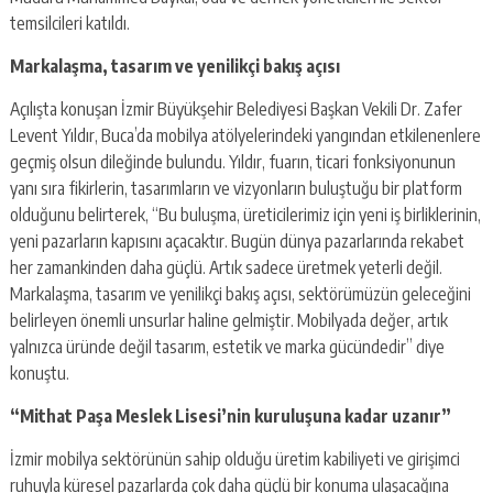
temsilcileri katıldı.
Markalaşma, tasarım ve yenilikçi bakış açısı
Açılışta konuşan İzmir Büyükşehir Belediyesi Başkan Vekili Dr. Zafer
Levent Yıldır, Buca’da mobilya atölyelerindeki yangından etkilenenlere
geçmiş olsun dileğinde bulundu. Yıldır, fuarın, ticari fonksiyonunun
yanı sıra fikirlerin, tasarımların ve vizyonların buluştuğu bir platform
olduğunu belirterek, “Bu buluşma, üreticilerimiz için yeni iş birliklerinin,
yeni pazarların kapısını açacaktır. Bugün dünya pazarlarında rekabet
her zamankinden daha güçlü. Artık sadece üretmek yeterli değil.
Markalaşma, tasarım ve yenilikçi bakış açısı, sektörümüzün geleceğini
belirleyen önemli unsurlar haline gelmiştir. Mobilyada değer, artık
yalnızca üründe değil tasarım, estetik ve marka gücündedir” diye
konuştu.
“Mithat Paşa Meslek Lisesi’nin kuruluşuna kadar uzanır”
İzmir mobilya sektörünün sahip olduğu üretim kabiliyeti ve girişimci
ruhuyla küresel pazarlarda çok daha güçlü bir konuma ulaşacağına