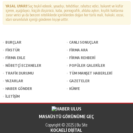
YASAL UYARI!
Suç teşkil edecek, yasadışı, tehditkar, rahatsız edici, hakaret ve küfür
içeren, aşağılayıcı, küçük düşürücü, kaba, pornografik, ahlaka aykırı, kişilik haklarına
zarar verici ya da benzeri niteliklerde içeriklerden doğan her türlü mali, hukuki, cezai,
idari sorumluluk içeriği gönderen kişiye aittir.
BURÇLAR
CANLI SONUÇLAR
FİKSTÜR
FİRMA ARA
FİRMA EKLE
FİRMA REHBERİ
NÖBETÇİ ECZANELER
POPÜLER GALERİLER
TRAFİK DURUMU
TÜM MANŞET HABERLERİ
YAZARLAR
GAZETELER
HABER GÖNDER
KÜNYE
İLETİŞİM
MASAÜSTÜ GÖRÜNÜME GEÇ
Copyright © 2025 | Bu Site
KOCAELI DIJITAL