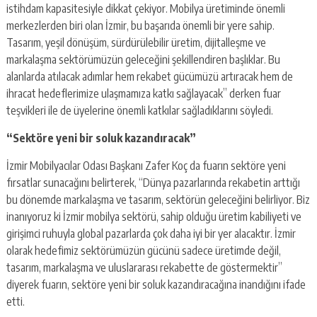
istihdam kapasitesiyle dikkat çekiyor. Mobilya üretiminde önemli
merkezlerden biri olan İzmir, bu başarıda önemli bir yere sahip.
Tasarım, yeşil dönüşüm, sürdürülebilir üretim, dijitalleşme ve
markalaşma sektörümüzün geleceğini şekillendiren başlıklar. Bu
alanlarda atılacak adımlar hem rekabet gücümüzü artıracak hem de
ihracat hedeflerimize ulaşmamıza katkı sağlayacak” derken fuar
teşvikleri ile de üyelerine önemli katkılar sağladıklarını söyledi.
“Sektöre yeni bir soluk kazandıracak”
İzmir Mobilyacılar Odası Başkanı Zafer Koç da fuarın sektöre yeni
fırsatlar sunacağını belirterek, “Dünya pazarlarında rekabetin arttığı
bu dönemde markalaşma ve tasarım, sektörün geleceğini belirliyor. Biz
inanıyoruz ki İzmir mobilya sektörü, sahip olduğu üretim kabiliyeti ve
girişimci ruhuyla global pazarlarda çok daha iyi bir yer alacaktır. İzmir
olarak hedefimiz sektörümüzün gücünü sadece üretimde değil,
tasarım, markalaşma ve uluslararası rekabette de göstermektir”
diyerek fuarın, sektöre yeni bir soluk kazandıracağına inandığını ifade
etti.