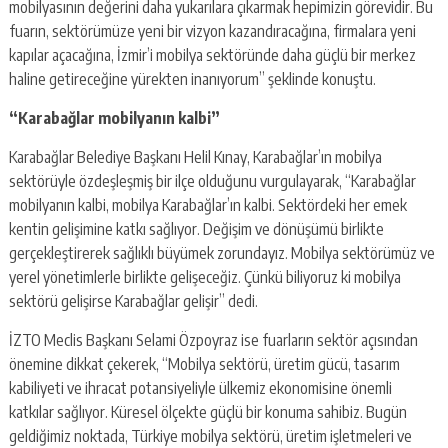
mobilyasının değerini daha yukarılara çıkarmak hepimizin görevidir. Bu
fuarın, sektörümüze yeni bir vizyon kazandıracağına, firmalara yeni
kapılar açacağına, İzmir’i mobilya sektöründe daha güçlü bir merkez
haline getireceğine yürekten inanıyorum” şeklinde konuştu.
“Karabağlar mobilyanın kalbi”
Karabağlar Belediye Başkanı Helil Kınay, Karabağlar’ın mobilya
sektörüyle özdeşleşmiş bir ilçe olduğunu vurgulayarak, “Karabağlar
mobilyanın kalbi, mobilya Karabağlar’ın kalbi. Sektördeki her emek
kentin gelişimine katkı sağlıyor. Değişim ve dönüşümü birlikte
gerçekleştirerek sağlıklı büyümek zorundayız. Mobilya sektörümüz ve
yerel yönetimlerle birlikte gelişeceğiz. Çünkü biliyoruz ki mobilya
sektörü gelişirse Karabağlar gelişir” dedi.
İZTO Meclis Başkanı Selami Özpoyraz ise fuarların sektör açısından
önemine dikkat çekerek, “Mobilya sektörü, üretim gücü, tasarım
kabiliyeti ve ihracat potansiyeliyle ülkemiz ekonomisine önemli
katkılar sağlıyor. Küresel ölçekte güçlü bir konuma sahibiz. Bugün
geldiğimiz noktada, Türkiye mobilya sektörü, üretim işletmeleri ve