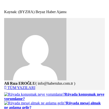
Kaynak: (BYZHA) Beyaz Haber Ajansı
Ali Rıza EROĞLU
( info@haberulus.com.tr )
TÜM YAZILARI
Rüyada konuşmak neye
yorumlanır?
Rüyada mesaj almak
ne anlama gelir?