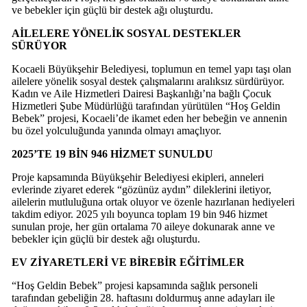
ve bebekler için güçlü bir destek ağı oluşturdu.
AİLELERE YÖNELİK SOSYAL DESTEKLER
SÜRÜYOR
Kocaeli Büyükşehir Belediyesi, toplumun en temel yapı taşı olan
ailelere yönelik sosyal destek çalışmalarını aralıksız sürdürüyor.
Kadın ve Aile Hizmetleri Dairesi Başkanlığı’na bağlı Çocuk
Hizmetleri Şube Müdürlüğü tarafından yürütülen “Hoş Geldin
Bebek” projesi, Kocaeli’de ikamet eden her bebeğin ve annenin
bu özel yolculuğunda yanında olmayı amaçlıyor.
2025’TE 19 BİN 946 HİZMET SUNULDU
Proje kapsamında Büyükşehir Belediyesi ekipleri, anneleri
evlerinde ziyaret ederek “gözünüz aydın” dileklerini iletiyor,
ailelerin mutluluğuna ortak oluyor ve özenle hazırlanan hediyeleri
takdim ediyor. 2025 yılı boyunca toplam 19 bin 946 hizmet
sunulan proje, her gün ortalama 70 aileye dokunarak anne ve
bebekler için güçlü bir destek ağı oluşturdu.
EV ZİYARETLERİ VE BİREBİR EĞİTİMLER
“Hoş Geldin Bebek” projesi kapsamında sağlık personeli
tarafından gebeliğin 28. haftasını doldurmuş anne adayları ile