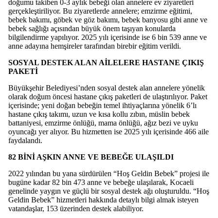
doğumu takiben 0-3 aylık bebeği olan annelere ev ziyaretleri
gerçekleştiriliyor. Bu ziyaretlerde annelere; emzirme eğitimi,
bebek bakımı, göbek ve göz bakımı, bebek banyosu gibi anne ve
bebek sağlığı açısından büyük önem taşıyan konularda
bilgilendirme yapılıyor. 2025 yılı içerisinde ise 6 bin 539 anne ve
anne adayına hemşireler tarafından birebir eğitim verildi.
SOSYAL DESTEK ALAN AİLELERE HASTANE ÇIKIŞ
PAKETİ
Büyükşehir Belediyesi’nden sosyal destek alan annelere yönelik
olarak doğum öncesi hastane çıkış paketleri de ulaştırılıyor. Paket
içerisinde; yeni doğan bebeğin temel ihtiyaçlarına yönelik 6’lı
hastane çıkış takımı, uzun ve kısa kollu zıbın, müslin bebek
battaniyesi, emzirme önlüğü, mama önlüğü, ağız bezi ve uyku
oyuncağı yer alıyor. Bu hizmetten ise 2025 yılı içerisinde 466 aile
faydalandı.
82 BİNİ AŞKIN ANNE VE BEBEĞE ULAŞILDI
2022 yılından bu yana sürdürülen “Hoş Geldin Bebek” projesi ile
bugüne kadar 82 bin 473 anne ve bebeğe ulaşılarak, Kocaeli
genelinde yaygın ve güçlü bir sosyal destek ağı oluşturuldu. “Hoş
Geldin Bebek” hizmetleri hakkında detaylı bilgi almak isteyen
vatandaşlar, 153 üzerinden destek alabiliyor.