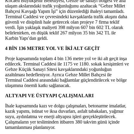
Kocaeli Büyükşehir Belediyesi, Gebze’de sanayi bölgesi ve ana
ulaşım akslarındaki trafik yoğunluğunu azaltacak “Gebze Millet
Bahçesi Kavşağı Yapım İşi” için düzenlediği ihaleyi tamamladı.
Terminal Caddesi ve çevresindeki kavşaklarda trafik akışını daha
güvenli ve disiplinli hale getirecek olan projeye 7 firma teklif
verdi. İşin yaklaşık maliyeti 398 milyon 607 bin 602 TL olarak
belirlenirken, en düşük teklif 267 milyon 35 bin 342 TL ile
Karbin Yapı’dan geldi.
4 BİN 136 METRE YOL VE İKİ ALT GEÇİT
Proje kapsamında toplam 4 bin 136 metre yol ve iki alt geçit inşa
edilecek. Terminal Caddesi ile 1175 ve 1180. sokak kesişimleri ve
Gebze Küçük Sanayi Sitesi kavşaklarındaki yoğunluğun
azaltılması hedefleniyor. Ayrıca Gebze Millet Bahçesi ile
Terminal Caddesi arasındaki bağlantılar güçlendirilecek ve bölge
ulaşımına önemli katkı sağlanacak.
ALTYAPI VE ÜSTYAPI ÇALIŞMALARI
İhale kapsamında kazı ve dolgu çalışmaları, betonarme imalatlar,
kazık yapımı, istinat ve iksa duvarları, asfalt tabakaları, yağmur
suyu, aydınlatma ve enerji altyapısı işleri gerçekleştirilecek.
Çalışmaların yer tesliminden itibaren 380 takvim günü içinde
tamamlanması planlanıyor.