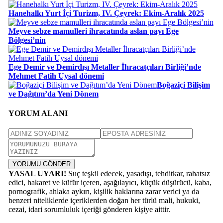
Hanehalkı Yurt İçi Turizm, IV. Çeyrek: Ekim-Aralık 2025
Meyve sebze mamulleri ihracatında aslan payı Ege
Bölgesi’nin
Ege Demir ve Demirdışı Metaller İhracatçıları Birliği’nde
Mehmet Fatih Uysal dönemi
Boğaziçi Bilişim
ve Dağıtım’da Yeni Dönem
YORUM ALANI
YORUMU GÖNDER
YASAL UYARI!
Suç teşkil edecek, yasadışı, tehditkar, rahatsız
edici, hakaret ve küfür içeren, aşağılayıcı, küçük düşürücü, kaba,
pornografik, ahlaka aykırı, kişilik haklarına zarar verici ya da
benzeri niteliklerde içeriklerden doğan her türlü mali, hukuki,
cezai, idari sorumluluk içeriği gönderen kişiye aittir.