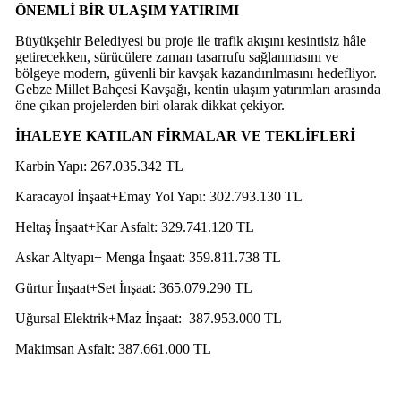
ÖNEMLİ BİR ULAŞIM YATIRIMI
Büyükşehir Belediyesi bu proje ile trafik akışını kesintisiz hâle
getirecekken, sürücülere zaman tasarrufu sağlanmasını ve
bölgeye modern, güvenli bir kavşak kazandırılmasını hedefliyor.
Gebze Millet Bahçesi Kavşağı, kentin ulaşım yatırımları arasında
öne çıkan projelerden biri olarak dikkat çekiyor.
İHALEYE KATILAN FİRMALAR VE TEKLİFLERİ
Karbin Yapı: 267.035.342 TL
Karacayol İnşaat+Emay Yol Yapı: 302.793.130 TL
Heltaş İnşaat+Kar Asfalt: 329.741.120 TL
Askar Altyapı+ Menga İnşaat: 359.811.738 TL
Gürtur İnşaat+Set İnşaat: 365.079.290 TL
Uğursal Elektrik+Maz İnşaat: 387.953.000 TL
Makimsan Asfalt: 387.661.000 TL