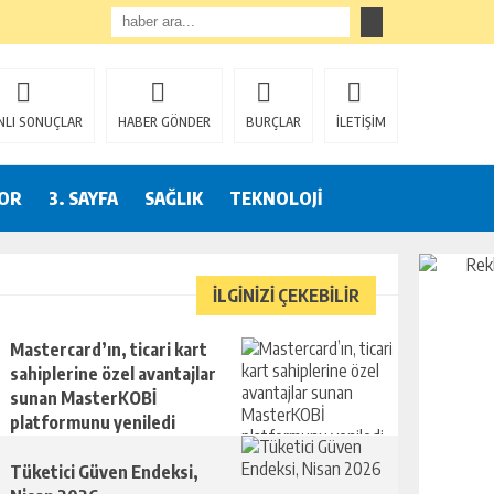
NLI SONUÇLAR
HABER GÖNDER
BURÇLAR
İLETİŞİM
OR
3. SAYFA
SAĞLIK
TEKNOLOJİ
İLGİNİZİ ÇEKEBİLİR
Mastercard’ın, ticari kart
sahiplerine özel avantajlar
sunan MasterKOBİ
platformunu yeniledi
Tüketici Güven Endeksi,