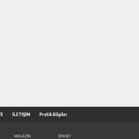
YE
İLETİŞİM
Pratik Bilgiler
MAGAZİN
SİYASET