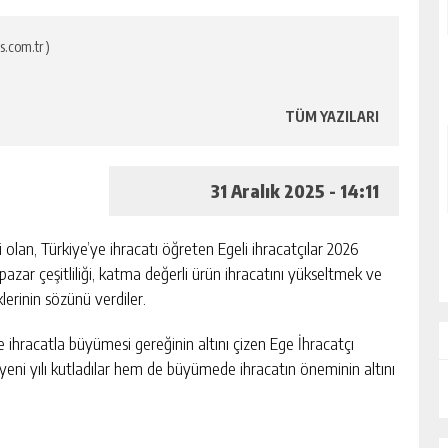
s.com.tr )
TÜM YAZILARI
31 Aralık 2025 - 14:11
 olan, Türkiye’ye ihracatı öğreten Egeli ihracatçılar 2026
, pazar çeşitliliği, katma değerli ürün ihracatını yükseltmek ve
lerinin sözünü verdiler.
 ihracatla büyümesi gereğinin altını çizen Ege İhracatçı
m yeni yılı kutladılar hem de büyümede ihracatın öneminin altını