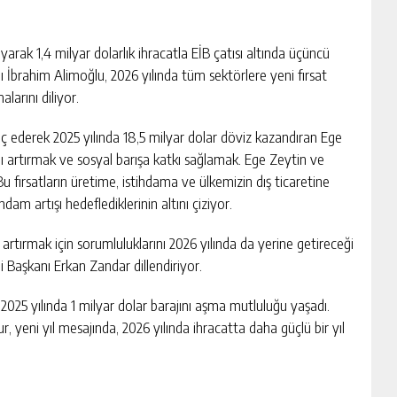
yarak 1,4 milyar dolarlık ihracatla EİB çatısı altında üçüncü
ı İbrahim Alimoğlu, 2026 yılında tüm sektörlere yeni fırsat
larını diliyor.
raç ederek 2025 yılında 18,5 milyar dolar döviz kazandıran Ege
hdamı artırmak ve sosyal barışa katkı sağlamak. Ege Zeytin ve
u fırsatların üretime, istihdama ve ülkemizin dış ticaretine
dam artışı hedeflediklerinin altını çiziyor.
ı artırmak için sorumluluklarını 2026 yılında da yerine getireceği
ği Başkanı Erkan Zandar dillendiriyor.
2025 yılında 1 milyar dolar barajını aşma mutluluğu yaşadı.
, yeni yıl mesajında, 2026 yılında ihracatta daha güçlü bir yıl