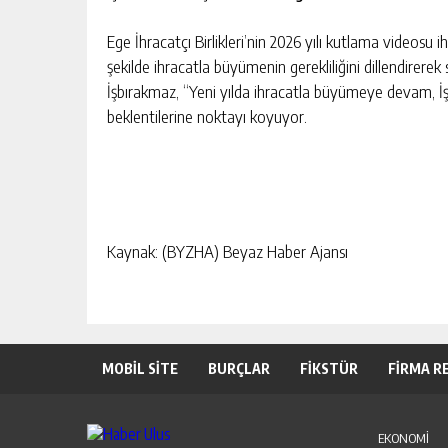
Ege İhracatçı Birlikleri’nin 2026 yılı kutlama videosu
şekilde ihracatla büyümenin gerekliliğini dillendirerek 
İşbırakmaz, “Yeni yılda ihracatla büyümeye devam, İ
beklentilerine noktayı koyuyor.
Kaynak: (BYZHA) Beyaz Haber Ajansı
MOBİL SİTE
BURÇLAR
FİKSTÜR
FİRMA R
EKONOMİ