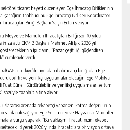
 sektörel ticaret heyeti düzenleyen Ege İhracatçı Birlikleri’nin
alışacağının taahhüdünü Ege İhracatçı Birlikleri Koordinatör
hracatçıları Birliği Başkanı Yalçın Ertan veriyor.
u Meyve ve Mamulleri İhracatçıları Birliği son 10 yılda
imza attı. EKMİB Başkanı Mehmet Ali Işık, 2026 yılı
stereceklerinin ipuçlarını, “Pazar çeşitliliği güçlendiren
k” cümlesiyle verdi.
obalGAP’a Türkiye’de üye olan ilk ihracatçı birliği olan Ege
sürdürülebilirlik ve yenilikçi uygulamalar olacağını Ege Mobilya
li Fuat Gürle, “Sürdürülebilir ve yenilikçi uygulamalar ise tüm
 sözüyle taahhüt altına alıyor.
ı uluslararası arenada rekabetçi yaparken, katma değerli ürün
mamıza olanak sağlıyor. Ege Su Ürünleri ve Hayvansal Mamuller
gulamalara vurgu yaparak, “Bu yaklaşım, ihracatımızın rekabet
eltecek” diyerek 2026 yılında ihracatçılara bir vizyon ortaya