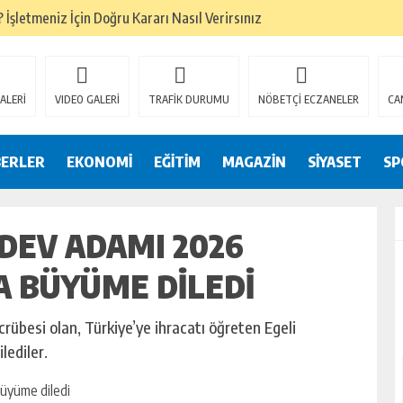
İşletmeniz İçin Doğru Kararı Nasıl Verirsınız
ze Doğru Seçim Nasıl?
ru Denge Nasıl Kurulur?
ALERİ
VIDEO GALERİ
TRAFİK DURUMU
NÖBETÇİ ECZANELER
CA
Başarıyı Nasıl Etkiler?
mamlandı
BERLER
EKONOMİ
EĞİTİM
MAGAZİN
SİYASET
SP
i belgelerini yeniledi
 DEV ADAMI 2026
Forklift Seçenekleri Dikkat Çekiyor
eri
A BÜYÜME DILEDI
 Trendleri
crübesi olan, Türkiye’ye ihracatı öğreten Egeli
lediler.