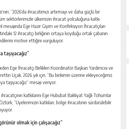
zi’nin; “2026’da ihracatımızı artırmayı ve daha güçlü bir
m sektörlerimizle ülkemizin ihracat yolculuğuna katkı
 mesajında Ege Hazır Giyim ve Konfeksiyon İhracatçıları
altındaki 12 ihracatçı birliğinin ortaya koyduğu ortak çabanın
endilerini motive ettiğini vurguluyor.
ya taşıyacağız”
s eden Ege İhracatçı Birlikleri Koordinatör Başkan Yardımcısı ve
ettin Uçak, 2026 yılı için; “Bu birikimin üzerine ekleyeceğimiz
aya taşıyacağız” mesajı veriyor.
n ihracatçının katkılarını Ege Hububat Bakliyat Yağlı Tohumlar
türk, “Üyelerimizin katkıları, bölge ihracatının sürdürülebilir
oyuyor.
görünür olmak için çalışacağız”