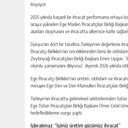
koyuyor.
2025 yılında başarılı bir ihracat performansı ortaya ko
sıraya yükselen Ege Maden İhracatçıları Birliği Başkan
alanları oluşmasını ve ihracatta ülkemize katkı sağlama
Dünya’nın dört bir tarafına Türkiye’nin değerlerini ih
İhracatçı Birlikleri’nin önceliklerinden birisi de isti
Zeytinyağı İhracatçıları Birliği Başkanı Emre Uygun, “B
olumlu yansımasını diliyoruz” diyerek 2026 yılında istih
Ege İhracatçı Birlikleri’nin üretim, istihdam ve ihracat
mesajını Ege Deri ve Deri Mamulleri İhracatçıları Birli
Türkiye’nin ihracatta geleneksel sektörlerinden tütün 
Ege Tütün İhracatçıları Birliği Başkanı Ömer Celal Umur
hedeflediklerine vurgu yaptı.
İşbırakmaz: “İşimiz üretim gücümüz ihracat”