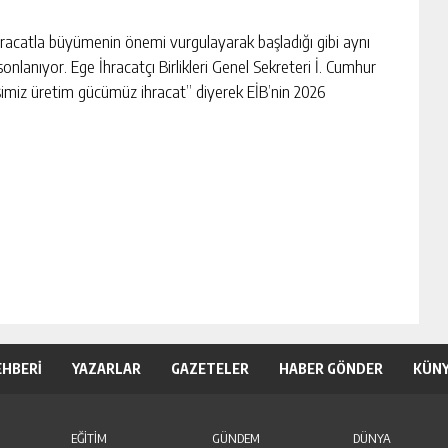
 ihracatla büyümenin önemi vurgulayarak başladığı gibi aynı
sonlanıyor. Ege İhracatçı Birlikleri Genel Sekreteri İ. Cumhur
şimiz üretim gücümüz ihracat” diyerek EİB’nin 2026
EHBERİ
YAZARLAR
GAZETELER
HABER GÖNDER
KÜN
EĞİTİM
GÜNDEM
DÜNYA