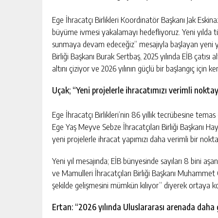
Ege İhracatçı Birlikleri Koordinatör Başkanı Jak Eskina
büyüme ivmesi yakalamayı hedefliyoruz. Yeni yılda tü
sunmaya devam edeceğiz” mesajıyla başlayan yeni yıl
Birliği Başkanı Burak Sertbaş, 2025 yılında EİB çatısı 
altını çiziyor ve 2026 yılının güçlü bir başlangıç için k
Uçak; “Yeni projelerle ihracatımızı verimli nokta
Ege İhracatçı Birlikleri’nin 86 yıllık tecrübesine tema
Ege Yaş Meyve Sebze İhracatçıları Birliği Başkanı Hayr
yeni projelerle ihracat yapımızı daha verimli bir nokt
Yeni yıl mesajında; EİB bünyesinde sayıları 8 bini aşa
ve Mamulleri İhracatçıları Birliği Başkanı Muhammet Öz
şekilde gelişmesini mümkün kılıyor” diyerek ortaya k
Ertan: “2026 yılında Uluslararası arenada daha 