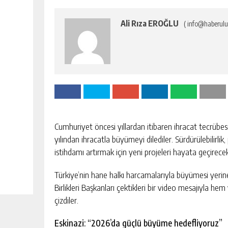
Ali Rıza EROĞLU
( info@haberulu
Cumhuriyet öncesi yıllardan itibaren ihracat tecrübesi
yılından ihracatla büyümeyi dilediler. Sürdürülebilirlik
istihdamı artırmak için yeni projeleri hayata geçirecek
Türkiye’nin hane halkı harcamalarıyla büyümesi yerine
Birlikleri Başkanları çektikleri bir video mesajıyla he
çizdiler.
Eskinazi: “2026’da güçlü büyüme hedefliyoruz”