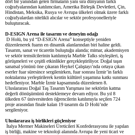
dört bir yanından gelen firmaların yanı sıra dünyanın farklı
coğrafyalarından katılımcıları, Amerika Birleşik Devletleri, Çin,
Hindistan, Meksika, Rusya ve Avrupa ülkeleri olmak üzere farklı
coğrafyalardan nitelikli alıcılar ve sektör profesyonelleriyle
buluşturacak.
D-ESIGN Arena ile tasarım ve deneyim odağı
D Holü, bu yıl “D-ESIGN Arena” konseptiyle yeniden
düzenlenerek fuarın en dinamik alanlarından biri haline geldi.
Tasarım, sanat ve ticaretin buluştuğu alanda; mimar, akademisyen
ve sektör temsilcilerinin katılımıyla Marble Talks söyleşileri, iş
görüşmeleri ve çeşitli etkinlikler gerçekleştiriliyor. Doğal taşın
sanatsal yönünü öne çıkaran Heykel Çalıştayı’nda ortaya çıkan
eserler fuar süresince sergilenirken, fuar sonrası İzmir’in farklı
noktalarına yerleştirilerek kentin kültürel yaşamına katkı sunması
hedefleniyor. Marble İzmir kapsamında düzenlenen 8.
Uluslararası Doğal Taş Tasarım Yarışması ise sektörün katma
değerli dönüşümünü desteklemeye devam ediyor. Bu yıl 8
ülkeden 67 üniversiteden öğrencilerin katılımıyla seçilen 724
proje arasından finale kalan 19 tasarım da D Holü’nde
sergileniyor.
Uluslararası iş birlikleri güçleniyor
İtalya Mermer Makineleri Üreticileri Konfederasyonu ile yapılan
iş birliği, makine ve teknoloji alanında Avrupa ile yeni ticari ve