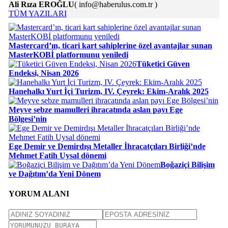
Ali Rıza EROĞLU
( info@haberulus.com.tr )
TÜM YAZILARI
Mastercard’ın, ticari kart sahiplerine özel avantajlar sunan
MasterKOBİ platformunu yeniledi
Tüketici Güven
Endeksi, Nisan 2026
Hanehalkı Yurt İçi Turizm, IV. Çeyrek: Ekim-Aralık 2025
Meyve sebze mamulleri ihracatında aslan payı Ege
Bölgesi’nin
Ege Demir ve Demirdışı Metaller İhracatçıları Birliği’nde
Mehmet Fatih Uysal dönemi
Boğaziçi Bilişim
ve Dağıtım’da Yeni Dönem
YORUM ALANI