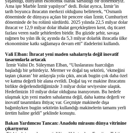
yaşandığı, dünyanın ekonomik olarak sarsıldığı bir dönemdeyiz.
Ama işte Marble İzmir yapılıyor” dedi. Bolat ayrıca, İzmir’in
tarih boyunca ihracatın merkezi olduğunu belirterek, “Osmanlı
döneminde de dünyaya açılan bir pencere olan İzmir, Cumhuriyet
döneminde de bu rolünü sürdürdü. 2025 yılında 22,5 milyar dolar
ihracat ve 12,9 milyar dolar ithalat gerçekleştiren kent, dış ticaret
fazlası veren nadir şehirlerden biridir. Bu güzide şehir, savaşa
rağmen bu yılın ilk üç ayında da 5,3 milyar dolarlık ihracatla ülke
ekonomisine katkı sağlamaya devam etti” ifadelerini kullandı.
Vali Elban: İhracat yeni maden sahalarıyla değil inovatif
tasarımlarla artacak
İzmir Valisi Dr. Süleyman Elban, “Uluslararası fuarcılığın
başladığı bir şehirdeyiz. Mermer ve doğal taş sektörü, ‘ekmeğini
taştan çıkaran’ bir anlayışla yola çıktı, ancak bugün çok daha özel
ve katma değerli bir alana evrildi. Doğal taş ve makine ihracatını
birlikte değerlendirdiğimizde 3 milyar dolar seviyesine ulaştık.
Hedefimizin 10 milyar dolar olduğuna inanıyorum. Bu hedefe
ulaşmak için yeni maden sahalarına değil, daha katma değerli ve
inovatif tasarımlara ihtiyaç var. Geçmişte makinede dışa
bağımlıyken bugün sektörün kullandığı makinelerin tamamı yerli
üretim haline geldi” şeklinde konuştu.
Bakan Yardımcısı Tancan: Anadolu mirasını dünya vitrinine
çıkarıyoruz