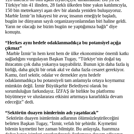
Türkiye’nin 41 ilinden, 28 farklı ülkeden bine yakın katılımcıyla,
150 bin metrekareyi aşan dev bir alanda yeniden buluşuyoruz.
Marble İzmir’in hikayesi bir avuç insanın emeğiyle başladı,
bugün ise dünyanın sayılı organizasyonlarından biri haline geldi.
Yarın ne olacağı ise bizim bugün ne yaptığımıza bağlı” diye
konuştu.
“Herkes aynı hedefe odaklanmadıkça bu potansiyel açığa
çıkmaz”
Marble İzmir’in hem kent hem de ülke ekonomisine önemli katkı
sağladığını vurgulayan Başkan Tugay, “Türkiye’nin doğal taş
ihracatını çok daha yukarıya taşıyabiliriz. Bunun için daha fazla iş
birliği, daha güçlü bir ortak akıl ve daha fazla cesaret gerekiyor.
Kamu, özel sektör, odalar ve dernekler aynı hedefe
odaklanmadıkça bu potansiyeli tam anlamıyla ortaya koymamız
mümkün değil. İzmir Büyükşehir Belediyesi olarak bu
sorumluluğun farkındayız. İZFAŞ ile birlikte bu platformu
büyütmeye ve uluslararası etkisini artırmaya kararlılıkla devam
edeceğiz” dedi.
“Sektörün duayen isimlerinin adı yaşatılacak”
Sektörün duayen isimlerinin adlarının ölümsüzleştirileceğini
belirten Başkan Tugay, “İzmir, vefalı bir şehirdir. Kıymetini
bilenin kıymetini her zaman bilmiştir. Bu anlayışla, fuarımıza