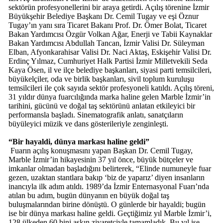
sektörün profesyonellerini bir araya getirdi. Açılış törenine İzmir
Büyükşehir Belediye Başkanı Dr. Cemil Tugay ve eşi Öznur
Tugay’ın yanı sıra Ticaret Bakanı Prof. Dr. Ömer Bolat, Ticaret
Bakan Yardımcısı Özgür Volkan Ağar, Enerji ve Tabii Kaynaklar
Bakan Yardımcısı Abdullah Tancan, İzmir Valisi Dr. Süleyman
Elban, Afyonkarahisar Valisi Dr. Naci Aktaş, Eskişehir Valisi Dr.
Erdinç Yılmaz, Cumhuriyet Halk Partisi İzmir Milletvekili Seda
Kaya Ösen, il ve ilçe belediye başkanları, siyasi parti temsilcileri,
büyükelçiler, oda ve birlik başkanları, sivil toplum kuruluşu
temsilcileri ile çok sayıda sektör profesyoneli katıldı. Açılış töreni,
31 yıldır dünya fuarcılığında marka haline gelen Marble İzmir’in
tarihini, gücünü ve doğal taş sektörünü anlatan etkileyici bir
performansla başladı. Sinematografik anlatı, sanatçıların
büyüleyici müzik ve dans gösterileriyle zenginleşti.
“Bir hayaldi, dünya markası haline geldi”
Fuarın açılış konuşmasını yapan Başkan Dr. Cemil Tugay,
Marble İzmir’in hikayesinin 37 yıl önce, büyük bütçeler ve
imkanlar olmadan başladığını belirterek, “Elinde numuneyle fuar
gezen, uzaktan stantlara bakıp ‘biz de yaparız’ diyen insanların
inancıyla ilk adım atıldı. 1989’da İzmir Enternasyonal Fuarı’nda
atılan bu adım, bugün dünyanın en büyük doğal taş
buluşmalarından birine dönüştü. O günlerde bir hayaldi; bugün
ise bir dünya markası haline geldi. Geçtiğimiz yıl Marble İzmir’i,
128 ülkeden 60 bini aşkın ziyaretçiyle tamamladık. Bu yıl ise