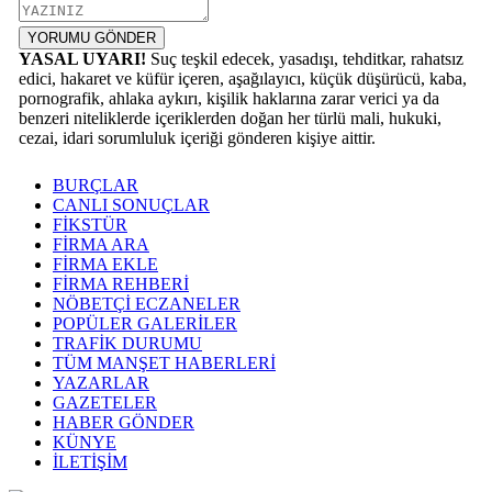
YORUMU GÖNDER
YASAL UYARI!
Suç teşkil edecek, yasadışı, tehditkar, rahatsız
edici, hakaret ve küfür içeren, aşağılayıcı, küçük düşürücü, kaba,
pornografik, ahlaka aykırı, kişilik haklarına zarar verici ya da
benzeri niteliklerde içeriklerden doğan her türlü mali, hukuki,
cezai, idari sorumluluk içeriği gönderen kişiye aittir.
BURÇLAR
CANLI SONUÇLAR
FİKSTÜR
FİRMA ARA
FİRMA EKLE
FİRMA REHBERİ
NÖBETÇİ ECZANELER
POPÜLER GALERİLER
TRAFİK DURUMU
TÜM MANŞET HABERLERİ
YAZARLAR
GAZETELER
HABER GÖNDER
KÜNYE
İLETİŞİM