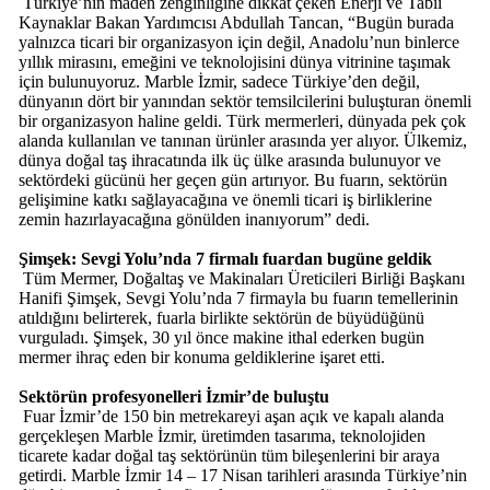
Türkiye’nin maden zenginliğine dikkat çeken Enerji ve Tabii
Kaynaklar Bakan Yardımcısı Abdullah Tancan, “Bugün burada
yalnızca ticari bir organizasyon için değil, Anadolu’nun binlerce
yıllık mirasını, emeğini ve teknolojisini dünya vitrinine taşımak
için bulunuyoruz. Marble İzmir, sadece Türkiye’den değil,
dünyanın dört bir yanından sektör temsilcilerini buluşturan önemli
bir organizasyon haline geldi. Türk mermerleri, dünyada pek çok
alanda kullanılan ve tanınan ürünler arasında yer alıyor. Ülkemiz,
dünya doğal taş ihracatında ilk üç ülke arasında bulunuyor ve
sektördeki gücünü her geçen gün artırıyor. Bu fuarın, sektörün
gelişimine katkı sağlayacağına ve önemli ticari iş birliklerine
zemin hazırlayacağına gönülden inanıyorum” dedi.
Şimşek: Sevgi Yolu’nda 7 firmalı fuardan bugüne geldik
Tüm Mermer, Doğaltaş ve Makinaları Üreticileri Birliği Başkanı
Hanifi Şimşek, Sevgi Yolu’nda 7 firmayla bu fuarın temellerinin
atıldığını belirterek, fuarla birlikte sektörün de büyüdüğünü
vurguladı. Şimşek, 30 yıl önce makine ithal ederken bugün
mermer ihraç eden bir konuma geldiklerine işaret etti.
Sektörün profesyonelleri İzmir’de buluştu
Fuar İzmir’de 150 bin metrekareyi aşan açık ve kapalı alanda
gerçekleşen Marble İzmir, üretimden tasarıma, teknolojiden
ticarete kadar doğal taş sektörünün tüm bileşenlerini bir araya
getirdi. Marble İzmir 14 – 17 Nisan tarihleri arasında Türkiye’nin