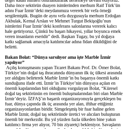
değer katan isimleri onurlandırarak ilerlemeye devam ediyoruz.
Daha önce sektörün duayen isimlerinden merhum Raif Türk’ün
adını Fuar İzmir’deki meydanımıza vererek bir vefa örneği
sergilemiştik. Bugün de aynı vefa duygusuyla merhum Erdoğan
Akbulak, Kemal Arslan ve Mehmet Turgut Bekişoğlu’nun
isimlerini Fuar İzmir’deki konferans salonlarına vererek kalıcı
hale getiriyoruz. Çünkü bu başarı hikayesi, yıllar boyunca emek
veren insanların eseridir” dedi. Başkan Tugay, bu yıl doğaya
katkı sağlamak amacıyla katılımcılar adına fidan dikildiğini de
belirtti.
Bakan Bolat: “Dünya sarsılıyor ama işte Marble İzmir
yapılıyor”
Açılış konuşmasını yapan Ticaret Bakanı Prof. Dr. Ömer Bolat,
Türkiye’nin doğal taş ihracatında dünyanın ilk üç ülkesi arasında
yer aldığını belirterek Marble İzmir’in bu başarıya önemli katkı
sunduğunu ifade etti. İzmir’in Türkiye’nin dünyaya açılan en
önemli kapılarından biri olduğunu vurgulayan Bolat, “Küresel
doğal taş sektörünün en önemli buluşmalarından biri olan Marble
İzmir’deyiz. İZFAŞ’ın başarılı organizasyonuyla gerçekleşen bu
fuar, dünya çapında ilk üç arasında yer alan, iftihar ettiğimiz
organizasyonlardan biridir. Simgeleşmiş bir fuar haline gelen
Marble İzmir, doğal taş sektöründe üretici ve alıcıları buluşturan
önemli bir merkezdir. Bu yıl yüzden fazla ülkeden bine yakın
katılımcı firma yer alıyor, 70 bin ziyaretçi bekleniyor. Savaşların