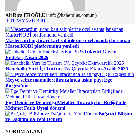
Ali Rıza EROĞLU
( info@haberulus.com.tr )
TÜM YAZILARI
Mastercard’ın, ticari kart sahiplerine özel avantajlar sunan
MasterKOBİ platformunu yeniledi
Tüketici Güven
Endeksi, Nisan 2026
Hanehalkı Yurt İçi Turizm, IV. Çeyrek: Ekim-Aralık 2025
Meyve sebze mamulleri ihracatında aslan payı Ege
Bölgesi’nin
Ege Demir ve Demirdışı Metaller İhracatçıları Birliği’nde
Mehmet Fatih Uysal dönemi
Boğaziçi Bilişim
ve Dağıtım’da Yeni Dönem
YORUM ALANI