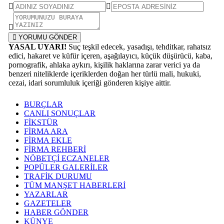
YORUMU GÖNDER
YASAL UYARI!
Suç teşkil edecek, yasadışı, tehditkar, rahatsız
edici, hakaret ve küfür içeren, aşağılayıcı, küçük düşürücü, kaba,
pornografik, ahlaka aykırı, kişilik haklarına zarar verici ya da
benzeri niteliklerde içeriklerden doğan her türlü mali, hukuki,
cezai, idari sorumluluk içeriği gönderen kişiye aittir.
BURÇLAR
CANLI SONUÇLAR
FİKSTÜR
FİRMA ARA
FİRMA EKLE
FİRMA REHBERİ
NÖBETÇİ ECZANELER
POPÜLER GALERİLER
TRAFİK DURUMU
TÜM MANŞET HABERLERİ
YAZARLAR
GAZETELER
HABER GÖNDER
KÜNYE