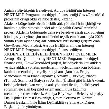
Antalya Büyükşehir Belediyesi, Avrupa Birliği’nin Interreg
NEXT MED Programı aracılığıyla finanse ettiği Gov4GreenMed
projesinin ortağı oldu ve hibe desteği kazandı.
Akdeniz bölgesinde sürdürülebilir atık yönetimi için işbirliği ve
katılımın geliştirilmesini hedef alan iki yıllık Gov4GreenMed
projesi, Akdeniz bölgesinde daha iyi belediye esaslı atık yönetimi
için kapsayıcı yönetişim modellerini teşvik etmek amacıyla 2025
yılının Eylül ayında başladı. Sınırötesi bir işbirliği girişimi olan
Gov4GreenMed Projesi, Avrupa Birliği tarafından Interreg
NEXT MED Programı aracılığıyla finanse ediliyor.
AKDENİZ BELEDİYELERİNDEN PİLOT EYLEMLER
Avrupa Birliği’nin Interreg NEXT MED Programı aracılığıyla
finanse ettiği Gov4GreenMed projesi, belediyelerin katı atıkları
ve gıda atıkları yönetim modellerini güçlendirmek için bölgesel
katılımcı metodolojiler geliştirmeyi amaçlamakta. Proje,
Mancomunitat la Plana (İspanya), Antalya (Türkiye), Nabeul
(Tunus), Scandicci (İtalya) ve As-Salt (Ürdün) gibi farklı Akdeniz
belediyelerinde, katı ve gıda atık yönetimi ile ilgili belirli yerel
sorunları ele alan beş pilot eylem aracılığıyla katılımcı
metodolojileri test edecek. Antalya Büyükşehir Belediyesi projeyi
Dış İlişkiler Dairesi Başkanlığı, Çevre Koruma ve Kontrol
Dairesi Başkanlığı ile İklim Değişikliği ve Sıfır Atık Dairesi
Başkanlığı ile yürütüyor.