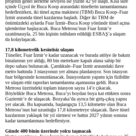
projenin genel ilerleme seviyesi ise yüzde 42’ye ulaştı. Kısa süre
içinde Üçyol ile Buca Koop arasındaki tünellerin tamamlanması
hedeflenirken, iki tünel açma makinesi (TBM) Buca Koop–Fuar
İzmir arasında tünel kazılarına başladı. Diğer iki TBM de
önümüzdeki aylarda Fuar İzmir–Buca Koop yönünde tünel açma
işlemlerine başlayacak. Buca Metrosu’nun Fuar İzmir’e
uzatılmasıyla, 25 bin kişinin istihdam edildiği ESBAŞ’a ulaşım
da kolaylaşacak.
17,8 kilometrelik kesintisiz ulaşım
Tüneller, Fuar İzmir’e kadar uzanacak ve burada atölye ile bakım
binalarının yer aldığı, 80 bin metrekare kapalı alana sahip bir
depo sahası bulunacak. Çamlıkule–Fuar İzmir arasındaki ilave
metro hattında 3 istasyonun yer alması planlanıyor. Son istasyon
fuar bölgesinde konumlanacak. İstasyonların yapımı için fizibilite
ve ulaşım etüt raporları tamamlanma aşamasına geldi. Buca
Metrosu üzerindeki toplam istasyon sayısı 14’e çıkacak.
Böylelikle Buca Metrosu, Buca’yı boydan boya kat ettikten sonra
Gaziemir’e de ulaşacak. Bozyaka’da ayrıca bir giriş-çıkış yapısı
yer alacak. Bu kapsamda, başlangıçta 13,5 kilometre olan Buca
Metrosu’nun hat uzunluğu 17,8 kilometreye ulaşacak. İlave tünel
kazılarının yaklaşık bir yıl sürmesi ve hattın 2027 yılının sonuna
kadar tamamlanması hedefleniyor.
Günde 400 binin üzerinde yolcu taşınacak