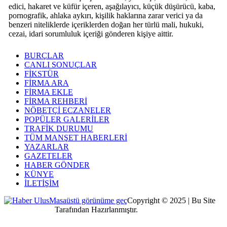
edici, hakaret ve küfür içeren, aşağılayıcı, küçük düşürücü, kaba,
pornografik, ahlaka aykırı, kişilik haklarına zarar verici ya da
benzeri niteliklerde içeriklerden doğan her türlü mali, hukuki,
cezai, idari sorumluluk içeriği gönderen kişiye aittir.
BURÇLAR
CANLI SONUÇLAR
FİKSTÜR
FİRMA ARA
FİRMA EKLE
FİRMA REHBERİ
NÖBETÇİ ECZANELER
POPÜLER GALERİLER
TRAFİK DURUMU
TÜM MANŞET HABERLERİ
YAZARLAR
GAZETELER
HABER GÖNDER
KÜNYE
İLETİŞİM
Masaüstü görünüme geç
Copyright © 2025 | Bu Site
Kocaeli Dijital
Tarafından Hazırlanmıştır.