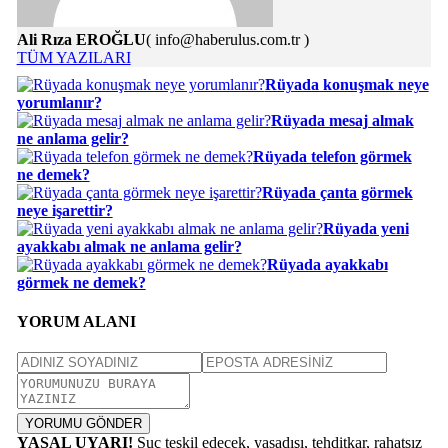
Ali Rıza EROĞLU
( info@haberulus.com.tr )
TÜM YAZILARI
Rüyada konuşmak neye
yorumlanır?
Rüyada mesaj almak
ne anlama gelir?
Rüyada telefon görmek
ne demek?
Rüyada çanta görmek
neye işarettir?
Rüyada yeni
ayakkabı almak ne anlama gelir?
Rüyada ayakkabı
görmek ne demek?
YORUM ALANI
YORUMU GÖNDER
YASAL UYARI!
Suç teşkil edecek, yasadışı, tehditkar, rahatsız