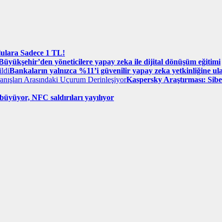
lulara Sadece 1 TL!
Büyükşehir’den yöneticilere yapay zeka ile dijital dönüşüm eğitimi
Bankaların yalnızca %11’i güvenilir yapay zeka yetkinliğine ula
Kaspersky Araştırması: Siber
büyüyor, NFC saldırıları yayılıyor