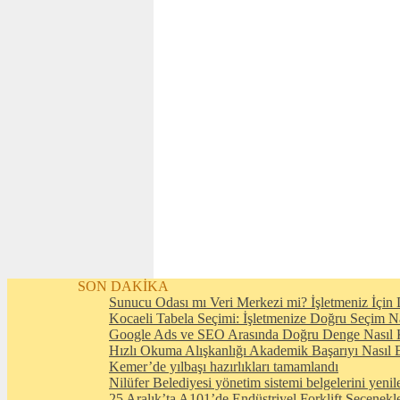
SON DAKİKA
Sunucu Odası mı Veri Merkezi mi? İşletmeniz İçin D
Kocaeli Tabela Seçimi: İşletmenize Doğru Seçim N
Google Ads ve SEO Arasında Doğru Denge Nasıl 
Hızlı Okuma Alışkanlığı Akademik Başarıyı Nasıl E
Kemer’de yılbaşı hazırlıkları tamamlandı
Nilüfer Belediyesi yönetim sistemi belgelerini yenil
25 Aralık’ta A101’de Endüstriyel Forklift Seçenekl