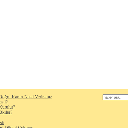
oğru Kararı Nasıl Verirsınız
asıl?
Kurulur?
tkiler?
edi
eri Dikkat Çekiyor