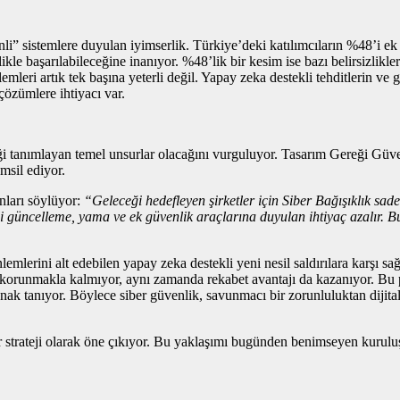
enli” sistemlere duyulan iyimserlik. Türkiye’deki katılımcıların %48’i e
e başarılabileceğine inanıyor. %48’lik bir kesim ise bazı belirsizlikler
emleri artık tek başına yeterli değil. Yapay zeka destekli tehditlerin ve 
çözümlere ihtiyacı var.
iği tanımlayan temel unsurlar olacağını vurguluyor. Tasarım Gereği Güv
msil ediyor.
unları söylüyor:
“Geleceği hedefleyen şirketler için Siber Bağışıklık sa
kli güncelleme, yama ve ek güvenlik araçlarına duyulan ihtiyaç azalır.
lerini alt edebilen yapay zeka destekli yeni nesil saldırılara karşı sağ
ece korunmakla kalmıyor, aynı zamanda rekabet avantajı da kazanıyor. Bu 
anak tanıyor. Böylece siber güvenlik, savunmacı bir zorunluluktan dijital
bir strateji olarak öne çıkıyor. Bu yaklaşımı bugünden benimseyen kuru