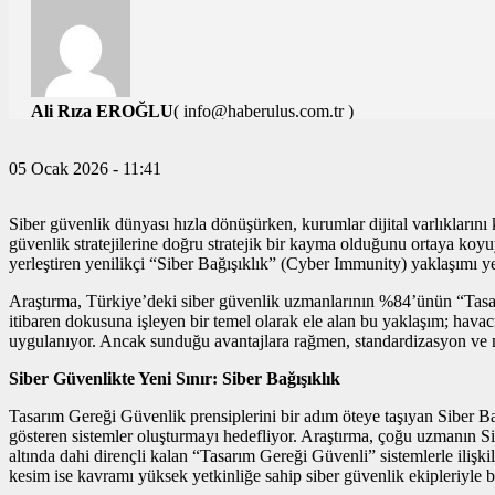
Ali Rıza EROĞLU
( info@haberulus.com.tr )
TÜM YAZILARI
05 Ocak 2026 - 11:41
Siber güvenlik dünyası hızla dönüşürken, kurumlar dijital varlıklarını
güvenlik stratejilerine doğru stratejik bir kayma olduğunu ortaya ko
yerleştiren yenilikçi “Siber Bağışıklık” (Cyber Immunity) yaklaşımı ye
Araştırma, Türkiye’deki siber güvenlik uzmanlarının %84’ünün “Tasar
itibaren dokusuna işleyen bir temel olarak ele alan bu yaklaşım; hava
uygulanıyor. Ancak sunduğu avantajlara rağmen, standardizasyon ve ma
Siber Güvenlikte Yeni Sınır: Siber Bağışıklık
Tasarım Gereği Güvenlik prensiplerini bir adım öteye taşıyan Siber Ba
gösteren sistemler oluşturmayı hedefliyor. Araştırma, çoğu uzmanın Sib
altında dahi dirençli kalan “Tasarım Gereği Güvenli” sistemlerle ilişk
kesim ise kavramı yüksek yetkinliğe sahip siber güvenlik ekipleriyle ba