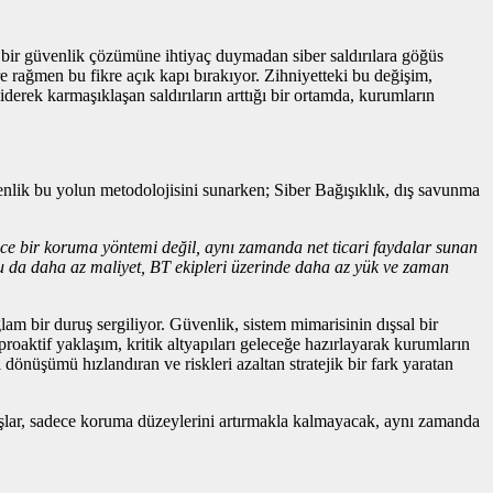
k bir güvenlik çözümüne ihtiyaç duymadan siber saldırılara göğüs
e rağmen bu fikre açık kapı bırakıyor. Zihniyetteki bu değişim,
giderek karmaşıklaşan saldırıların arttığı bir ortamda, kurumların
enlik bu yolun metodolojisini sunarken; Siber Bağışıklık, dış savunma
dece bir koruma yöntemi değil, aynı zamanda net ticari faydalar sunan
 Bu da daha az maliyet, BT ekipleri üzerinde daha az yük ve zaman
lam bir duruş sergiliyor. Güvenlik, sistem mimarisinin dışsal bir
proaktif yaklaşım, kritik altyapıları geleceğe hazırlayarak kurumların
 dönüşümü hızlandıran ve riskleri azaltan stratejik bir fark yaratan
luşlar, sadece koruma düzeylerini artırmakla kalmayacak, aynı zamanda