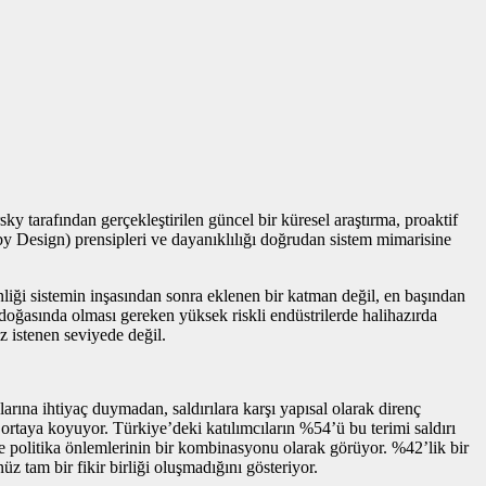
y tarafından gerçekleştirilen güncel bir küresel araştırma, proaktif
y Design) prensipleri ve dayanıklılığı doğrudan sistem mimarisine
ği sistemin inşasından sonra eklenen bir katman değil, en başından
doğasında olması gereken yüksek riskli endüstrilerde halihazırda
 istenen seviyede değil.
rına ihtiyaç duymadan, saldırılara karşı yapısal olarak direnç
 ortaya koyuyor. Türkiye’deki katılımcıların %54’ü bu terimi saldırı
 ve politika önlemlerinin bir kombinasyonu olarak görüyor. %42’lik bir
z tam bir fikir birliği oluşmadığını gösteriyor.