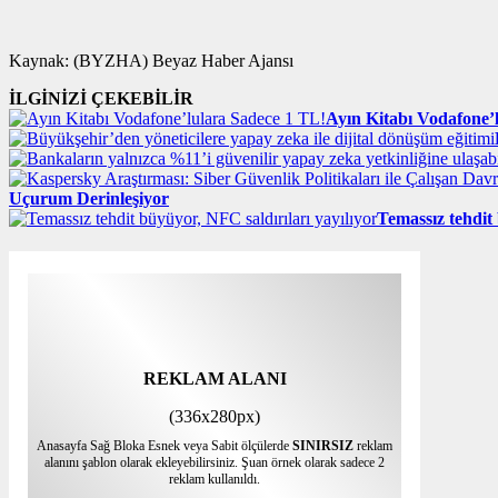
Kaynak: (BYZHA) Beyaz Haber Ajansı
İLGİNİZİ ÇEKEBİLİR
Ayın Kitabı Vodafone’
Uçurum Derinleşiyor
Temassız tehdit 
REKLAM ALANI
(336x280px)
Anasayfa Sağ Bloka Esnek veya Sabit ölçülerde
SINIRSIZ
reklam
alanını şablon olarak ekleyebilirsiniz. Şuan örnek olarak sadece 2
reklam kullanıldı.