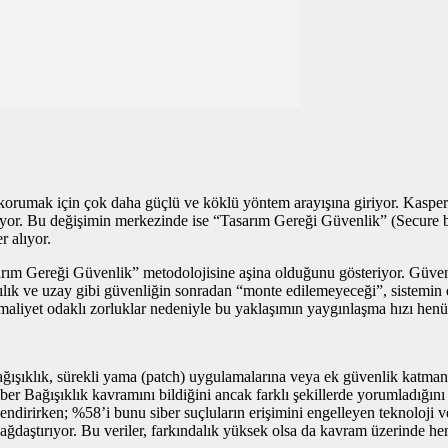
 korumak için çok daha güçlü ve köklü yöntem arayışına giriyor. Kaspersk
yuyor. Bu değişimin merkezinde ise “Tasarım Gereği Güvenlik” (Secure b
r alıyor.
ım Gereği Güvenlik” metodolojisine aşina olduğunu gösteriyor. Güvenli
cılık ve uzay gibi güvenliğin sonradan “monte edilemeyeceği”, sistemin 
liyet odaklı zorluklar nedeniyle bu yaklaşımın yaygınlaşma hızı henüz
ğışıklık, sürekli yama (patch) uygulamalarına veya ek güvenlik katmanla
er Bağışıklık kavramını bildiğini ancak farklı şekillerde yorumladığını
ilendirirken; %58’i bunu siber suçluların erişimini engelleyen teknoloji
ğdaştırıyor. Bu veriler, farkındalık yüksek olsa da kavram üzerinde henü