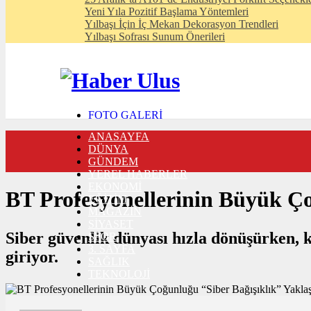
Yeni Yıla Pozitif Başlama Yöntemleri
Yılbaşı İçin İç Mekan Dekorasyon Trendleri
Yılbaşı Sofrası Sunum Önerileri
FOTO GALERİ
VIDEO GALERİ
ANASAYFA
TRAFİK DURUMU
DÜNYA
NÖBETÇİ ECZANELER
GÜNDEM
CANLI SONUÇLAR
YEREL HABERLER
HABER GÖNDER
EKONOMİ
BURÇLAR
BT Profesyonellerinin Büyük Ço
EĞİTİM
İLETİŞİM
MAGAZİN
SİYASET
Siber güvenlik dünyası hızla dönüşürken, 
SPOR
3. SAYFA
giriyor.
SAĞLIK
TEKNOLOJİ