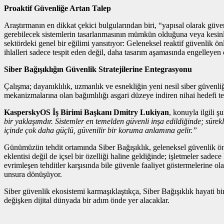
Proaktif Güvenliğe Artan Talep
Araştırmanın en dikkat çekici bulgularından biri, “yapısal olarak güv
gerebilecek sistemlerin tasarlanmasının mümkün olduğuna veya kesinlikl
sektördeki genel bir eğilimi yansıtıyor: Geleneksel reaktif güvenlik önl
ihlalleri sadece tespit eden değil, daha tasarım aşamasında engelleyen 
Siber Bağışıklığın Güvenlik Stratejilerine Entegrasyonu
Çalışma; dayanıklılık, uzmanlık ve esnekliğin yeni nesil siber güvenl
mekanizmalarına olan bağımlılığı asgari düzeye indiren nihai hedefi te
KasperskyOS İş Birimi Başkanı Dmitry Lukiyan
, konuyla ilgili ş
bir yaklaşımdır. Sistemler en temelden güvenli inşa edildiğinde; süre
içinde çok daha güçlü, güvenilir bir koruma anlamına gelir.”
Günümüzün tehdit ortamında Siber Bağışıklık, geleneksel güvenlik önlem
eklentisi değil de içsel bir özelliği haline geldiğinde; işletmeler sad
evrimleşen tehditler karşısında bile güvenle faaliyet göstermelerine ol
unsura dönüşüyor.
Siber güvenlik ekosistemi karmaşıklaştıkça, Siber Bağışıklık hayati 
değişken dijital dünyada bir adım önde yer alacaklar.