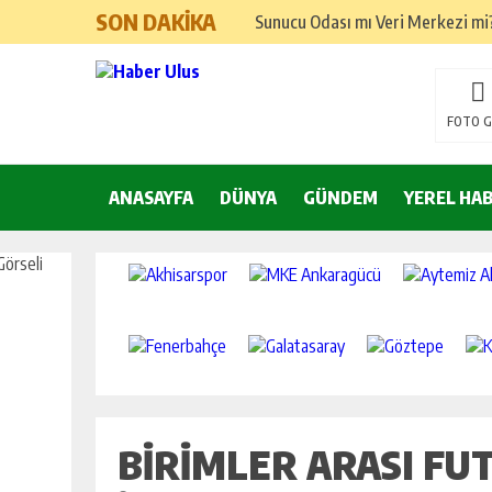
SON DAKİKA
Sunucu Odası mı Veri Merkezi mi? 
Kocaeli Tabela Seçimi: İşletmeni
Google Ads ve SEO Arasında Doğ
FOTO G
Hızlı Okuma Alışkanlığı Akademik 
ANASAYFA
DÜNYA
Kemer’de yılbaşı hazırlıkları ta
GÜNDEM
YEREL HA
Nilüfer Belediyesi yönetim sistem
25 Aralık’ta A101’de Endüstriyel 
Yeni Yıla Pozitif Başlama Yönteml
Yılbaşı İçin İç Mekan Dekorasyon
Yılbaşı Sofrası Sunum Önerileri
BIRIMLER ARASI F