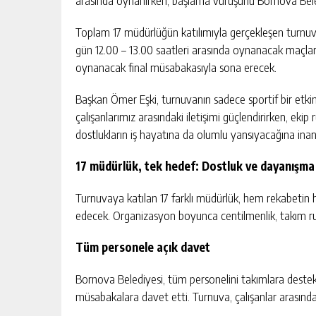
arasında oynanırken, başlama vuruşunu Bornova Bele
Toplam 17 müdürlüğün katılımıyla gerçekleşen turnuva
gün 12.00 – 13.00 saatleri arasında oynanacak maçla
oynanacak final müsabakasıyla sona erecek.
Başkan Ömer Eşki, turnuvanın sadece sportif bir etkin
çalışanlarımız arasındaki iletişimi güçlendirirken, ek
dostlukların iş hayatına da olumlu yansıyacağına inan
17 müdürlük, tek hedef: Dostluk ve dayanışma
Turnuvaya katılan 17 farklı müdürlük, hem rekabeti
edecek. Organizasyon boyunca centilmenlik, takım r
Tüm personele açık davet
Bornova Belediyesi, tüm personelini takımlara deste
müsabakalara davet etti. Turnuva, çalışanlar arasında 