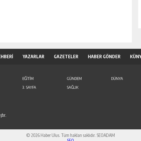
EHBERİ
YAZARLAR
GAZETELER
HABER GÖNDER
KÜN
EĞİTİM
GÜNDEM
DÜNYA
3. SAYFA
SAĞLIK
tır.
© 2026 Haber Ulus. Tüm hakları saklıdır. SEOADAM
SEO