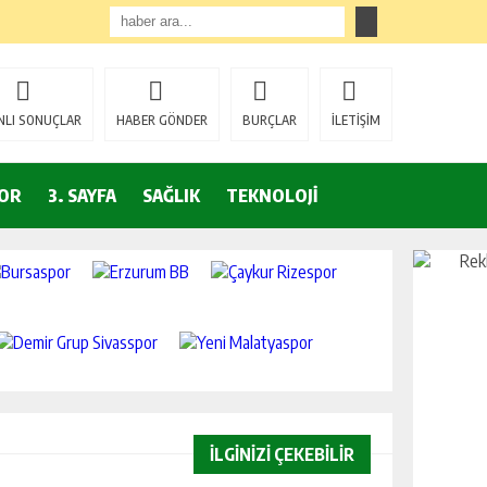
NLI SONUÇLAR
HABER GÖNDER
BURÇLAR
İLETİŞİM
OR
3. SAYFA
SAĞLIK
TEKNOLOJİ
İLGİNİZİ ÇEKEBİLİR