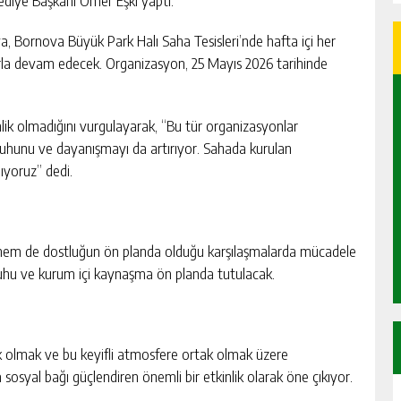
diye Başkanı Ömer Eşki yaptı.
, Bornova Büyük Park Halı Saha Tesisleri’nde hafta içi her
rla devam edecek. Organizasyon, 25 Mayıs 2026 tarihinde
lik olmadığını vurgulayarak, “Bu tür organizasyonlar
ip ruhunu ve dayanışmayı da artırıyor. Sahada kurulan
ıyoruz” dedi.
n hem de dostluğun ön planda olduğu karşılaşmalarda mücadele
uhu ve kurum içi kaynaşma ön planda tutulacak.
k olmak ve bu keyifli atmosfere ortak olmak üzere
sosyal bağı güçlendiren önemli bir etkinlik olarak öne çıkıyor.