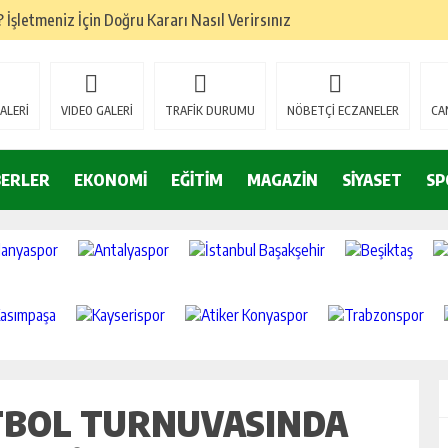
İşletmeniz İçin Doğru Kararı Nasıl Verirsınız
ze Doğru Seçim Nasıl?
ru Denge Nasıl Kurulur?
ALERİ
VIDEO GALERİ
TRAFİK DURUMU
NÖBETÇİ ECZANELER
CA
Başarıyı Nasıl Etkiler?
mamlandı
BERLER
EKONOMİ
EĞİTİM
MAGAZİN
SİYASET
SP
i belgelerini yeniledi
Forklift Seçenekleri Dikkat Çekiyor
eri
 Trendleri
UTBOL TURNUVASINDA