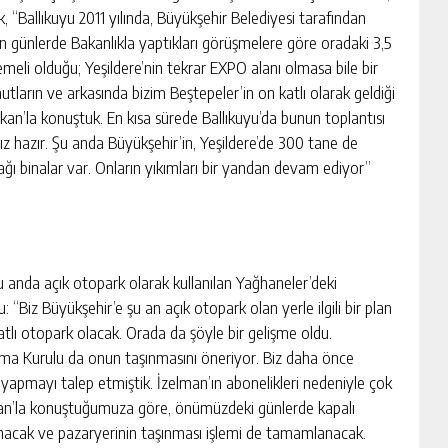
, “Ballıkuyu 2011 yılında, Büyükşehir Belediyesi tarafından
n günlerde Bakanlıkla yaptıkları görüşmelere göre oradaki 3,5
emeli olduğu; Yeşildere’nin tekrar EXPO alanı olmasa bile bir
ların ve arkasında bizim Beştepeler’in on katlı olarak geldiği
aşkan’la konuştuk. En kısa sürede Ballıkuyu’da bunun toplantısı
ız hazır. Şu anda Büyükşehir’in, Yeşildere’de 300 tane de
ğı binalar var. Onların yıkımları bir yandan devam ediyor”
u anda açık otopark olarak kullanılan Yağhaneler’deki
u: “Biz Büyükşehir’e şu an açık otopark olan yerle ilgili bir plan
katlı otopark olacak. Orada da şöyle bir gelişme oldu.
ruma Kurulu da onun taşınmasını öneriyor. Biz daha önce
yapmayı talep etmiştik. İzelman’ın abonelikleri nedeniyle çok
man’la konuştuğumuza göre, önümüzdeki günlerde kapalı
nacak ve pazaryerinin taşınması işlemi de tamamlanacak.