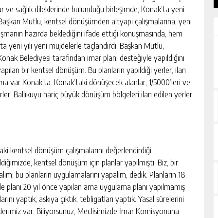
huzur ve sağlık dileklerinde bulunduğu birleşimde, Konak’ta yeni
. Başkan Mutlu, kentsel dönüşümden altyapı çalışmalarına, yeni
lışmanın hazırda beklediğini ifade ettiği konuşmasında, hem
ta yeni yılı yeni müjdelerle taçlandırdı. Başkan Mutlu,
nak Belediyesi tarafından imar planı desteğiyle yapıldığını
ılan bir kentsel dönüşüm. Bu planların yapıldığı yerler, ilan
lışma var Konak’ta. Konak’taki dönüşecek alanlar, 1/5000’leri ve
rler. Ballıkuyu hariç büyük dönüşüm bölgeleri ilan edilen yerler
aki kentsel dönüşüm çalışmalarını değerlendirdiği
ğimizde, kentsel dönüşüm için planlar yapılmıştı. Biz, bir
lım; bu planların uygulamalarını yapalım, dedik. Planların 18
e planı 20 yıl önce yapılan ama uygulama planı yapılmamış
ını yaptık, askıya çıktık, tebligatları yaptık. Yasal sürelerini
iklerimiz var. Biliyorsunuz, Meclisimizde İmar Komisyonuna