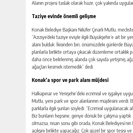
Alanın projesi taslak olarak hazır, çok yakında uygula
Taziye evinde önemli gelişme
Konak Belediye Başkanı Nilüfer Çınarlı Mutlu, mecliste
“Aziziye’deki taziye eviyle ilgili Büyükşehir’e ait bir 
alanı bulduk. İkisinden biri, önümüzdeki günlerde Büy
planlarla birlikte ortaya çıkacak düzenleme ortaklık 
daha önce belirlenmiş alanda çok sayıda yetişmiş ağaç 
ağaçları kesmek istemedik” dedi.
Konak’a spor ve park alanı müjdesi
Halkapınar ve Yenişehir’deki ecrimisil ve işgaliye u
Mutlu, yeni park ve spor alanlarının müjdesini verdi. 
parklarla ilgili şunları söyledi: “Ecrimisil uygulanaca
Biz bunların hepsine, geriye dönük bir çalışma yaptık. O
olmazsa, nisan sonu gibi orada, Konak Belediyesi’nin k
açılışını birlikte yapacağız. Çok güzel bir spor tesisi