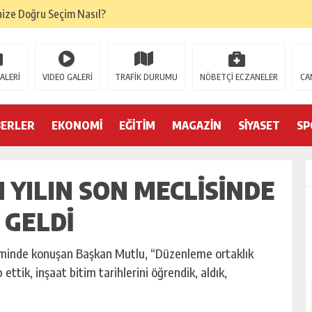
nize Doğru Seçim Nasıl?
oğru Denge Nasıl Kurulur?
ik Başarıyı Nasıl Etkiler?
ALERİ
VIDEO GALERİ
TRAFİK DURUMU
NÖBETÇİ ECZANELER
CA
tamamlandı
emi belgelerini yeniledi
BERLER
EKONOMİ
EĞİTİM
MAGAZİN
SİYASET
SP
l Forklift Seçenekleri Dikkat Çekiyor
YILIN SON MECLISINDE
mleri
on Trendleri
 GELDI
eşiminde konuşan Başkan Mutlu, “Düzenleme ortaklık
ttik, inşaat bitim tarihlerini öğrendik, aldık,