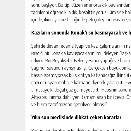
sonu başlıyor. Bu tip, düzenleme ortaklık paylarından
tarihlerini öğrendik, aldık, boşalttırıyoruz. Kimisine ha
içinde, ikinci yılımız bittiğinde pek çok yeni tesisimiz, s
Kazıların sonunda Konak’ı su basmayacak ve h
Şehirde devam eden altyapı ve kazı çalışmalarının n
ısındığı bir Konak’a kavuşacaklarını müjdeleyen Başka
ediyor. Biri Büyükşehir Belediyesi’nin yaptığı ve biz
yağmur suyunun ayrışması işi. Gerçekten büyük bir ka
bassın istemiyorsak bu sıkıntıya katlanacağız. İkinci
gazı olmayan mahalle kalmasın diyerek yola çıktı. Ev
almasaydık, doğal gaz gelmeyecekti. Hepsinin sonund
Altyapısı, ısınma dahil yeni tamamlanan bir ilçeyiz. Ö
ve bizim tarafımızdan getiriliyor olması.”
Yılın son meclisinde dikkat çeken kararlar
Yoğun gündemli meclis, dikkate değer kararlara da sa