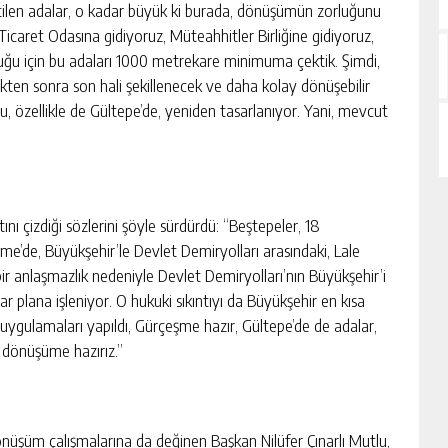
irtilen adalar, o kadar büyük ki burada, dönüşümün zorluğunu
 Ticaret Odasına gidiyoruz, Müteahhitler Birliğine gidiyoruz,
uğu için bu adaları 1000 metrekare minimuma çektik. Şimdi,
en sonra son hali şekillenecek ve daha kolay dönüşebilir
u, özellikle de Gültepe’de, yeniden tasarlanıyor. Yani, mevcut
nı çizdiği sözlerini şöyle sürdürdü: “Beştepeler, 18
şme’de, Büyükşehir’le Devlet Demiryolları arasındaki, Lale
 bir anlaşmazlık nedeniyle Devlet Demiryolları’nın Büyükşehir’i
 plana işleniyor. O hukuki sıkıntıyı da Büyükşehir en kısa
uygulamaları yapıldı, Gürçeşme hazır, Gültepe’de de adalar,
l dönüşüme hazırız.”
önüşüm çalışmalarına da değinen Başkan Nilüfer Çınarlı Mutlu,