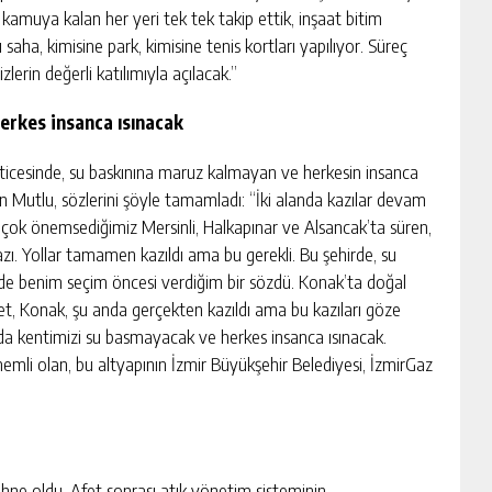
 kamuya kalan her yeri tek tek takip ettik, inşaat bitim
lı saha, kimisine park, kimisine tenis kortları yapılıyor. Süreç
izlerin değerli katılımıyla açılacak.”
erkes insanca ısınacak
eticesinde, su baskınına maruz kalmayan ve herkesin insanca
n Mutlu, sözlerini şöyle tamamladı: “İki alanda kazılar devam
im çok önemsediğimiz Mersinli, Halkapınar ve Alsancak’ta süren,
zı. Yollar tamamen kazıldı ama bu gerekli. Bu şehirde, su
si de benim seçim öncesi verdiğim bir sözdü. Konak’ta doğal
et, Konak, şu anda gerçekten kazıldı ama bu kazıları göze
a kentimizi su basmayacak ve herkes insanca ısınacak.
nemli olan, bu altyapının İzmir Büyükşehir Belediyesi, İzmirGaz
hne oldu. Afet sonrası atık yönetim sisteminin