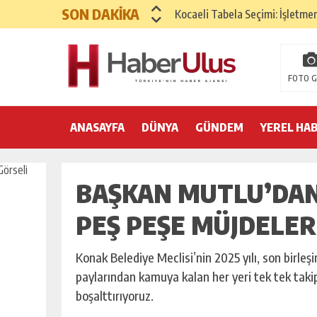
SON DAKİKA
Kocaeli Tabela Seçimi: İşletme
Google Ads ve SEO Arasında D
Hızlı Okuma Alışkanlığı Akadem
FOTO G
Kemer’de yılbaşı hazırlıkları 
ANASAYFA
DÜNYA
Nilüfer Belediyesi yönetim sist
GÜNDEM
YEREL HA
25 Aralık’ta A101’de Endüstriye
BAŞKAN MUTLU’DAN 
Yeni Yıla Pozitif Başlama Yönte
Yılbaşı İçin İç Mekan Dekorasy
PEŞ PEŞE MÜJDELER
Yılbaşı Sofrası Sunum Önerileri
Konak Belediye Meclisi’nin 2025 yılı, son birl
paylarından kamuya kalan her yeri tek tek takip e
boşalttırıyoruz.