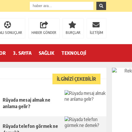
NLI SONUÇLAR
HABER GÖNDER
BURÇLAR
İLETİŞİM
OR
3. SAYFA
SAĞLIK
TEKNOLOJİ
İLGİNİZİ ÇEKEBİLİR
Rüyada mesaj almak ne
anlama gelir?
Rüyada telefon görmek ne