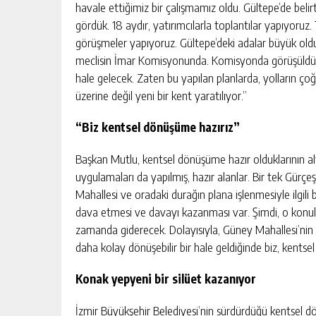
havale ettiğimiz bir çalışmamız oldu. Gültepe’de bel
gördük. 18 aydır, yatırımcılarla toplantılar yapıyoruz.
görüşmeler yapıyoruz. Gültepe’deki adalar büyük old
meclisin İmar Komisyonunda. Komisyonda görüşüldükt
hale gelecek. Zaten bu yapılan planlarda, yolların çoğ
üzerine değil yeni bir kent yaratılıyor.”
“Biz kentsel dönüşüme hazırız”
Başkan Mutlu, kentsel dönüşüme hazır olduklarının altı
uygulamaları da yapılmış, hazır alanlar. Bir tek Gürçe
Mahallesi ve oradaki durağın plana işlenmesiyle ilgili
dava etmesi ve davayı kazanması var. Şimdi, o konular
zamanda giderecek. Dolayısıyla, Güney Mahallesi’nin 
daha kolay dönüşebilir bir hale geldiğinde biz, kentse
Konak yepyeni bir silüet kazanıyor
İzmir Büyükşehir Belediyesi’nin sürdürdüğü kentsel d