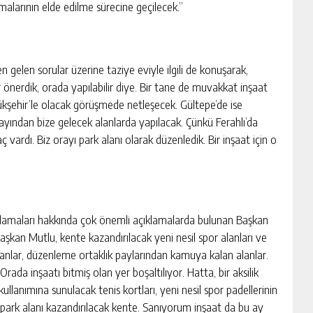
malarının elde edilme sürecine geçilecek.”
n gelen sorular üzerine taziye eviyle ilgili de konuşarak,
yer önerdik, orada yapılabilir diye. Bir tane de muvakkat inşaat
ükşehir’le olacak görüşmede netleşecek. Gültepe’de ise
payından bize gelecek alanlarda yapılacak. Çünkü Ferahlı’da
vardı. Biz orayı park alanı olarak düzenledik. Bir inşaat için o
ygulamaları hakkında çok önemli açıklamalarda bulunan Başkan
Başkan Mutlu, kente kazandırılacak yeni nesil spor alanları ve
k alanlar, düzenleme ortaklık paylarından kamuya kalan alanlar.
rada inşaatı bitmiş olan yer boşaltılıyor. Hatta, bir aksilik
ullanımına sunulacak tenis kortları, yeni nesil spor padellerinin
 ve park alanı kazandırılacak kente. Sanıyorum inşaat da bu ay