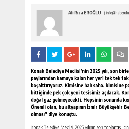
Ali Rıza EROĞLU
( info@haberulu
Konak Belediye Meclisi’nin 2025 yılı, son bi
paylarından kamuya kalan her yeri tek tek takip
boşalttırıyoruz. Kimisine halı saha, kimisine p
bittiğinde pek çok yeni tesisimiz açılacak. Ko
RÜYADA ÇANTA GÖRMEK NEYE
doğal gaz gelmeyecekti. Hepsinin sonunda ken
IŞARETTIR?
Önemli olan, bu altyapının İzmir Büyükşehir Be
olması” diye konuştu.
GÜNLÜK HABER AKIŞI
Konak Belediye Meclisi, 2025 yılının son toplantısı iç