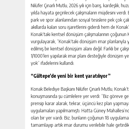
Nilüfer Çınarlı Mutlu, 2026 yılı için barış, kardeşlik, 
yılda hayata geçirilecek çalışmaların müjdesini verdi
park ve spor alanlarından sosyal tesislere pek çok ça
akıllarda kalan soru işaretlerini giderdi hem de Konak’
Konak’taki kentsel dönüşüm çalışmalarının çoğunun Ko
vurgulayarak, “Konak’taki dönüşüm imar planlarıyla yap
edilmiş bir kentsel dönüşüm alanı değil. Farklı bir ça
1/1000’leri yapılarak imar planı desteğiyle dönüşen ye
yok” ifadelerini kullandı.
“Gültepe’de yeni bir kent yaratılıyor”
Konak Belediye Başkanı Nilüfer Çınarlı Mutlu, Konak’t
konuşmasında şu cümlelere yer verdi: “Biz göreve geldi
prensip karar alarak, tekrar, üçüncü kez plan yapmaya
uygulamaları yapılmamıştı. Hatta Güney Mahallesi’nd
olan bir yer vardı. Biz, bunların çoğunun 18 uygulamalar
tamamlayıp artık imar durumu verilebilir hale getird