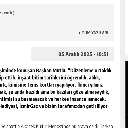
s.com.tr )
TÜM YAZILARI
05 Aralık 2025 - 10:51
rleşiminde konuşan Başkan Mutlu, “Düzenleme ortaklık
 ettik, inşaat bitim tarihlerini öğrendik, aldık,
ark, kimisine tenis kortları yapılıyor.
İkinci yılımız
nak, şu anda kazıldı ama bu kazıları göze almasaydık,
OTO ÇILINGIR HIZMETI ALIRKEN DIKKAT
timizi su basmayacak ve herkes insanca ısınacak.
EDILMESI GEREKENLER
lediyesi, İzmirGaz ve bizim tarafımızdan getiriliyor
GÜNLÜK HABER AKIŞI
in Selahattin Akçiçek Kültür Merkezi’nde bir araya geldi. Başkan