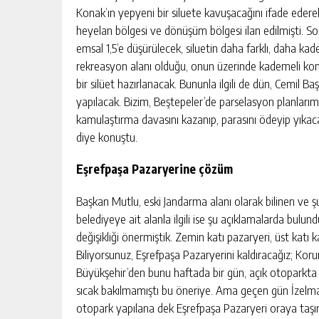
Konak’ın yepyeni bir siluete kavuşacağını ifade ederek
heyelan bölgesi ve dönüşüm bölgesi ilan edilmişti. So
emsal 1,5’e düşürülecek, siluetin daha farklı, daha kad
rekreasyon alanı olduğu, onun üzerinde kademeli konut
bir silüet hazırlanacak. Bununla ilgili de dün, Cemil B
yapılacak. Bizim, Beştepeler’de parselasyon planlarım
kamulaştırma davasını kazanıp, parasını ödeyip yıkaca
diye konuştu.
Eşrefpaşa Pazaryerine çözüm
Başkan Mutlu, eski Jandarma alanı olarak bilinen ve ş
belediyeye ait alanla ilgili ise şu açıklamalarda bulund
değişikliği önermiştik. Zemin katı pazaryeri, üst katı 
Biliyorsunuz, Eşrefpaşa Pazaryerini kaldıracağız; Ko
Büyükşehir’den bunu haftada bir gün, açık otoparkta 
sıcak bakılmamıştı bu öneriye. Ama geçen gün İzel
otopark yapılana dek Eşrefpaşa Pazaryeri oraya taşı