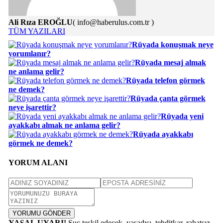
Ali Rıza EROĞLU
( info@haberulus.com.tr )
TÜM YAZILARI
Rüyada konuşmak neye
yorumlanır?
Rüyada mesaj almak
ne anlama gelir?
Rüyada telefon görmek
ne demek?
Rüyada çanta görmek
neye işarettir?
Rüyada yeni
ayakkabı almak ne anlama gelir?
Rüyada ayakkabı
görmek ne demek?
YORUM ALANI
YORUMU GÖNDER
YASAL UYARI!
Suç teşkil edecek, yasadışı, tehditkar, rahatsız