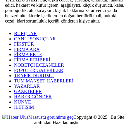
edici, hakaret ve küfür içeren, aşağılayıcı, küçük düşürücü, kaba,
pornografik, ahlaka aykırı, kişilik haklarına zarar verici ya da
benzeri niteliklerde içeriklerden doğan her türlü mali, hukuki,
cezai, idari sorumluluk içeriği gönderen kişiye aittir.
BURÇLAR
CANLI SONUÇLAR
FİKSTÜR
FİRMA ARA
FİRMA EKLE
FİRMA REHBERİ
NÖBETÇİ ECZANELER
POPÜLER GALERİLER
TRAFİK DURUMU
TÜM MANŞET HABERLERİ
YAZARLAR
GAZETELER
HABER GÖNDER
KÜNYE
İLETİŞİM
Masaüstü görünüme geç
Copyright © 2025 | Bu Site
Kocaeli Dijital
Tarafından Hazırlanmıştır.