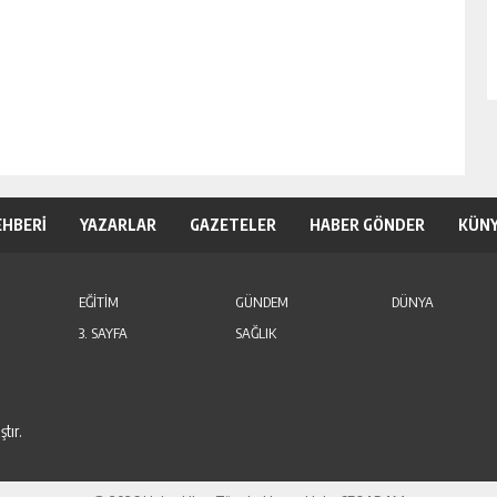
EHBERİ
YAZARLAR
GAZETELER
HABER GÖNDER
KÜN
EĞİTİM
GÜNDEM
DÜNYA
3. SAYFA
SAĞLIK
tır.