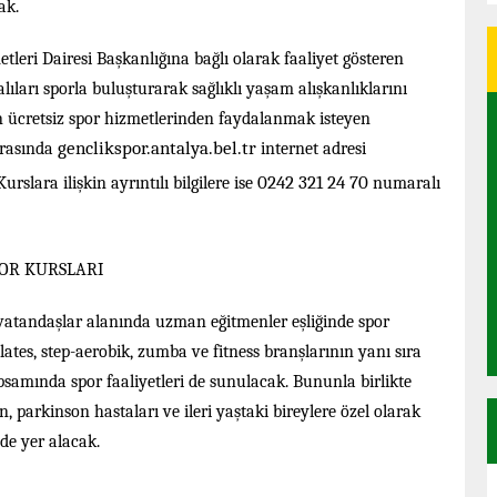
ak.
leri Dairesi Başkanlığına bağlı olarak faaliyet gösteren
ıları sporla buluşturarak sağlıklı yaşam alışkanlıklarını
 ücretsiz spor hizmetlerinden faydalanmak isteyen
genclikspor.antalya.bel.tr
arasında
internet adresi
0242 321 24 70
slara ilişkin ayrıntılı bilgilere ise
numaralı
POR KURSLARI
vatandaşlar alanında uzman eğitmenler eşliğinde spor
ates, step-aerobik, zumba ve fitness branşlarının yanı sıra
psamında spor faaliyetleri de sunulacak. Bununla birlikte
, parkinson hastaları ve ileri yaştaki bireylere özel olarak
de yer alacak.