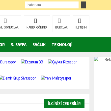
NLI SONUÇLAR
HABER GÖNDER
BURÇLAR
İLETİŞİM
OR
3. SAYFA
SAĞLIK
TEKNOLOJİ
İLGİNİZİ ÇEKEBİLİR