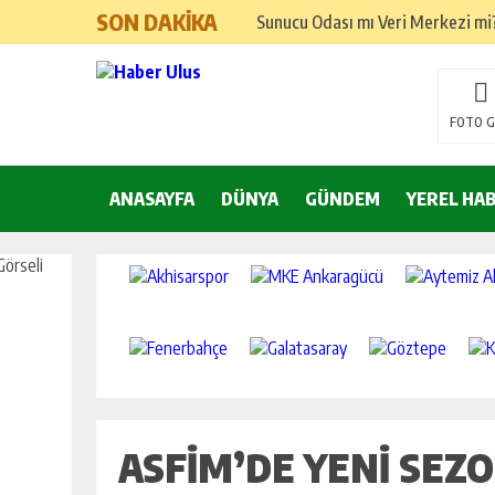
SON DAKİKA
Sunucu Odası mı Veri Merkezi mi? 
Kocaeli Tabela Seçimi: İşletmeni
Google Ads ve SEO Arasında Doğ
FOTO G
Hızlı Okuma Alışkanlığı Akademik 
ANASAYFA
DÜNYA
Kemer’de yılbaşı hazırlıkları ta
GÜNDEM
YEREL HA
Nilüfer Belediyesi yönetim sistem
25 Aralık’ta A101’de Endüstriyel 
Yeni Yıla Pozitif Başlama Yönteml
Yılbaşı İçin İç Mekan Dekorasyon
Yılbaşı Sofrası Sunum Önerileri
ASFİM’DE YENI SEZ