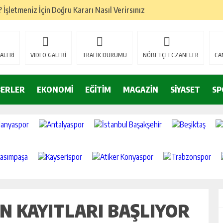
İşletmeniz İçin Doğru Kararı Nasıl Verirsınız
ze Doğru Seçim Nasıl?
ru Denge Nasıl Kurulur?
ALERİ
VIDEO GALERİ
TRAFİK DURUMU
NÖBETÇİ ECZANELER
CA
Başarıyı Nasıl Etkiler?
mamlandı
BERLER
EKONOMİ
EĞİTİM
MAGAZİN
SİYASET
SP
i belgelerini yeniledi
Forklift Seçenekleri Dikkat Çekiyor
eri
 Trendleri
ON KAYITLARI BAŞLIYOR