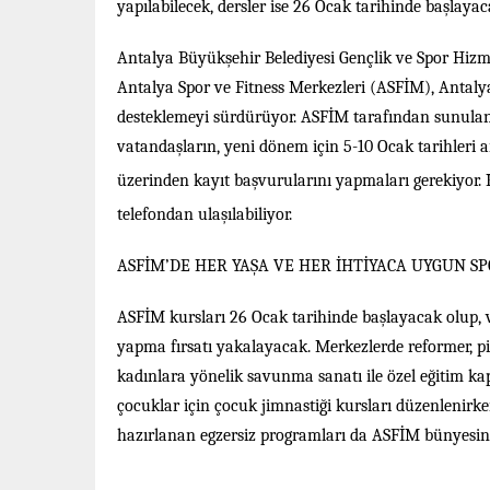
yapılabilecek, dersler ise 26 Ocak tarihinde başlayac
Antalya Büyükşehir Belediyesi Gençlik ve Spor Hizmet
Antalya Spor ve Fitness Merkezleri (ASFİM), Antalyal
desteklemeyi sürdürüyor. ASFİM tarafından sunulan
vatandaşların, yeni dönem için 5-10 Ocak tarihleri 
üzerinden kayıt başvurularını yapmaları gerekiyor. Kur
telefondan ulaşılabiliyor.
ASFİM’DE HER YAŞA VE HER İHTİYACA UYGUN S
ASFİM kursları 26 Ocak tarihinde başlayacak olup, 
yapma fırsatı yakalayacak. Merkezlerde reformer, pil
kadınlara yönelik savunma sanatı ile özel eğitim ka
çocuklar için çocuk jimnastiği kursları düzenlenirken
hazırlanan egzersiz programları da ASFİM bünyesin