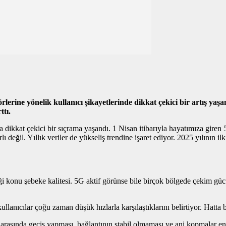
rine yönelik kullanıcı şikayetlerinde dikkat çekici bir artış yaşa
ttı.
 dikkat çekici bir sıçrama yaşandı. 1 Nisan itibarıyla hayatımıza giren 5
lı değil. Yıllık veriler de yükseliş trendine işaret ediyor. 2025 yılının il
iği konu şebeke kalitesi. 5G aktif görünse bile birçok bölgede çekim g
anıcılar çoğu zaman düşük hızlarla karşılaştıklarını belirtiyor. Hatta b
arasında geçiş yapması, bağlantının stabil olmaması ve ani kopmalar en sı