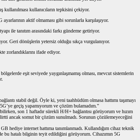
kullanılması kullanıcıların tepkisini çekiyor.
ayarlarının aktif olmaması gibi sorunlarla karşılaşıyor.
tyapı ile tanıtım arasındaki farkı gündeme getiriyor.
üyor. Geri dönüşlerin yetersiz olduğu sıkça vurgulanıyor.
e zorlandıklarını ifade ediyor.
m bölgelerde eşit seviyede yaygınlaşmamış olması, mevcut sistemlerin
r.
ağlantı stabil değil. Öyle ki, yeni taahhüdüm olmasa hattımı taşımayı
 4.5G’ye geçiş yapamıyorum ve çözüm bulamadım.”
ilirken, son 1 haftadır sürekli H/H+ bağlantısı görüyorum ve hızım
belirtti ancak somut bir çözüm sunulmadı. Sorunun çözülemeyeceğini
B hediye internet hattıma tanımlanmadı. Kullandığım cihaz teknik
u hatalı bilginin teyit edildiğini görüyorum. Cihazımın 5G