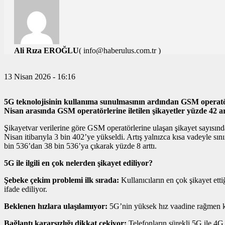
Ali Rıza EROĞLU
( info@haberulus.com.tr )
TÜM YAZILARI
13 Nisan 2026 - 16:16
5G teknolojisinin kullanıma sunulmasının ardından GSM operatörle
Nisan arasında GSM operatörlerine iletilen şikayetler yüzde 42 ar
Şikayetvar verilerine göre GSM operatörlerine ulaşan şikayet sayısında
Nisan itibarıyla 3 bin 402’ye yükseldi. Artış yalnızca kısa vadeyle sınır
bin 536’dan 38 bin 536’ya çıkarak yüzde 8 arttı.
5G ile ilgili en çok nelerden şikayet ediliyor?
Şebeke çekim problemi ilk sırada:
Kullanıcıların en çok şikayet ett
ifade ediliyor.
Beklenen hızlara ulaşılamıyor:
5G’nin yüksek hız vaadine rağmen kull
Bağlantı kararsızlığı dikkat çekiyor:
Telefonların sürekli 5G ile 4G 