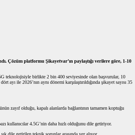
ndı. Çözüm platformu Şikayetvar’ın paylaştığı verilere göre, 1-10
G teknolojisiyle birlikte 2 bin 400 seviyesinde olan başvurular, 10
k dört ayı ile 2026’nın aynı dönemi karşılaştırıldığında şikayet sayısı 35
ücünün zayıf olduğu, kapalı alanlarda bağlantının tamamen koptuğu
azı kullanıcılar 4.5G’nin daha hızlı olduğunu dile getiriyor.
k dile getirilen teknik sorunlar arasında yer alıyor.