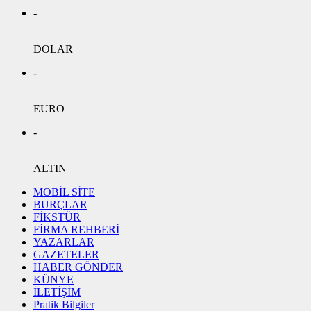
-
DOLAR
-
EURO
-
ALTIN
MOBİL SİTE
BURÇLAR
FİKSTÜR
FİRMA REHBERİ
YAZARLAR
GAZETELER
HABER GÖNDER
KÜNYE
İLETİŞİM
Pratik Bilgiler