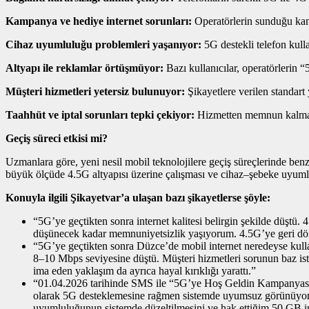
Kampanya ve hediye internet sorunları:
Operatörlerin sunduğu kamp
Cihaz uyumluluğu problemleri yaşanıyor:
5G destekli telefon kull
Altyapı ile reklamlar örtüşmüyor:
Bazı kullanıcılar, operatörlerin 
Müşteri hizmetleri yetersiz bulunuyor:
Şikayetlere verilen standart
Taahhüt ve iptal sorunları tepki çekiyor:
Hizmetten memnun kalmayan
Geçiş süreci etkisi mi?
Uzmanlara göre, yeni nesil mobil teknolojilere geçiş süreçlerinde ben
büyük ölçüde 4.5G altyapısı üzerine çalışması ve cihaz–şebeke uyumlul
Konuyla ilgili Şikayetvar’a ulaşan bazı şikayetlerse şöyle:
“5G’ye geçtikten sonra internet kalitesi belirgin şekilde düştü
düşünecek kadar memnuniyetsizlik yaşıyorum. 4.5G’ye geri d
“5G’ye geçtikten sonra Düzce’de mobil internet neredeyse kull
8–10 Mbps seviyesine düştü. Müşteri hizmetleri sorunun baz is
ima eden yaklaşım da ayrıca hayal kırıklığı yarattı.”
“01.04.2026 tarihinde SMS ile “5G’ye Hoş Geldin Kampanyası”
olarak 5G desteklemesine rağmen sistemde uyumsuz görünüyor 
uyumluluğunun sistemde düzeltilmesini ve hak ettiğim 50 GB in