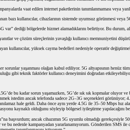
anyalarda vaat edilen internet paketlerinin tanımlanmaması veya yanlış 
anan bazı kullanıcılar, cihazlarının sistemde uyumsuz görünmesi veya 5G 
“5G var” dediği bölgelerde hizmet alamadıklarını belirtiyor. Bu durum, al
 yanıtlar ve çözüm süreçlerinin yavaşlığı kullanıcı memnuniyetini düşür
 kullanıcılar, yüksek cayma bedelleri nedeniyle operatör değiştirmekt
zer sorunlar yaşanması olağan kabul ediliyor. 5G altyapısının henüz tü
uğu gibi teknik faktörler kullanıcı deneyimini doğrudan etkileyebiliyo
. 4.5G’de bu kadar sorun yaşamazken, 5G’de sık sık kopmalar oluyor ve b
önmek istedim ancak telefonda sadece 2G–3G seçenekleri görünüyor;
anılamaz hale geldi. Daha önce aynı yerde 4.5G ile 35–50 Mbps hız alab
tasyonu kaynaklı olduğunu söyleyip bölgesel iyileştirme yapılacağını 
na başvurdum; ancak cihazımın 5G uyumlu olmadığı gerekçesiyle 50 G
ve bu nedenle kampanyadan yararlanamıyorum. Gönderilen SMS ile de b
ternetin tanımlanmasını istiyorum.”