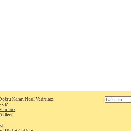
oğru Kararı Nasıl Verirsınız
asıl?
Kurulur?
tkiler?
edi
eri Dikkat Çekiyor