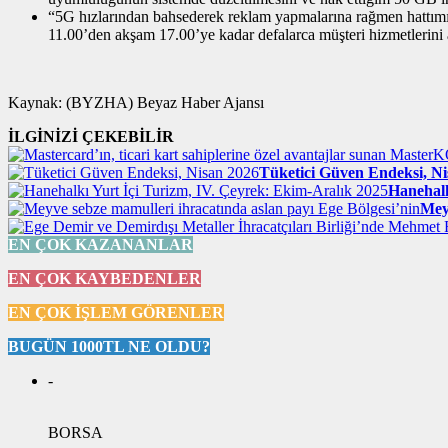
“5G hızlarından bahsederek reklam yapmalarına rağmen hattımı 
11.00’den akşam 17.00’ye kadar defalarca müşteri hizmetlerini ara
Kaynak: (BYZHA) Beyaz Haber Ajansı
İLGİNİZİ ÇEKEBİLİR
Tüketici Güven Endeksi, Ni
Hanehalk
Mey
EN ÇOK KAZANANLAR
EN ÇOK KAYBEDENLER
EN ÇOK İŞLEM GÖRENLER
BUGÜN 1000TL NE OLDU?
-
BORSA