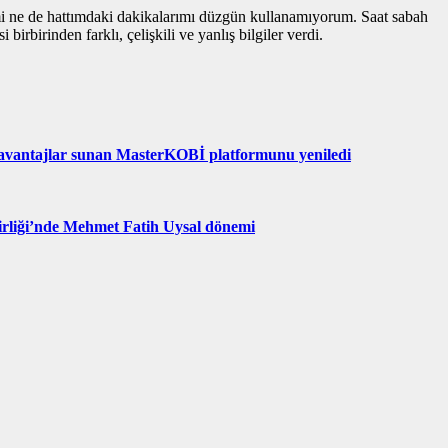
mi ne de hattımdaki dakikalarımı düzgün kullanamıyorum. Saat sabah
rbirinden farklı, çelişkili ve yanlış bilgiler verdi.
el avantajlar sunan MasterKOBİ platformunu yeniledi
Birliği’nde Mehmet Fatih Uysal dönemi