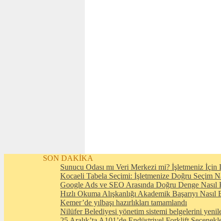
SON DAKİKA
Sunucu Odası mı Veri Merkezi mi? İşletmeniz İçin D
Kocaeli Tabela Seçimi: İşletmenize Doğru Seçim N
Google Ads ve SEO Arasında Doğru Denge Nasıl 
Hızlı Okuma Alışkanlığı Akademik Başarıyı Nasıl E
Kemer’de yılbaşı hazırlıkları tamamlandı
Nilüfer Belediyesi yönetim sistemi belgelerini yenil
25 Aralık’ta A101’de Endüstriyel Forklift Seçenekl