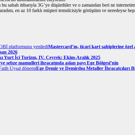
bu sabah itibarıyla 3G’ye düşürdüler ve o zamandan beri ne interneti
dım, en az 10 farklı müşteri temsilcisiyle görüştüm ve neredeyse hepsi bi
Mastercard’ın, ticari kart sahiplerine öz
san 2026
ı Yurt İçi Turizm, IV. Çeyrek: Ekim-Aralık 2025
ve sebze mamulleri ihracatında aslan payı Ege Bölgesi’nin
Ege Demir ve Demirdışı Metaller İhracatçıları 