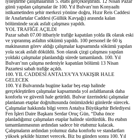
iyileştirme çalışmalarının 5. etabı gerçekleştirildi. 12 Nisan Pazar
günü yapılan çalışmalar ile 100. Yıl Bulvarı’nın Konyaaltı
istikametinden şehir merkezi yönüne doğru, Hızır Reis Caddesi
ile Anafartalar Caddesi (Güllük Kavşağı) arasında kalan
bölümünde sıcak asfalt çalışması yapıldı.
YOL TRAFİĞE AÇILDI
Pazar sabah 07.00 itibariyle trafiğe kapatılan yolda ilk olarak eski
ve yıpranmış asfaltın sökümü yapıldı. 100 personel ile 60 iş
makinasının görev aldığı çalışmalar kapsamında sökümü yapılan
yola sıcak asfalt döküldü. Son olarak çizgi çalışması yapılan
yoldaki çalışmalar planlandığı sürede tamamlandı. 100. Yıl
Bulvarı’nın çalışma nedeniyle kapatılan bölümü 13 Nisan
Pazartesi sabah trafiğe açıldı.
100. YIL CADDESİ ANTALYA’YA YAKIŞIR HALE
GELECEK
100. Yıl Bulvarında bugüne kadar beş etap halinde
gerçekleştirilen çalışmalar kapsamında yol asfaltlanarak daha
konforlu ve güvenli hale getirildi. Bulvar üzerindeki çalışmalar
planlanan etaplar doğrultusunda önümüzdeki günlerde sürecek.
Çalışmalar hakkında bilgi veren Antalya Büyükşehir Belediyesi
Fen İşleri Daire Başkanı Serdar Oruç Gün, “Daha önce
planladığımız çalışmaları etaplar halinde sürdürdük. Bu etabın
tamamlanmasının ardından sadece bir etabımız kalacak.
Çalışmaların ardından yolumuz daha konforlu ve standartları
yüksek şekilde hizmet verecek. Biz bu günden sonra 100. Yıl