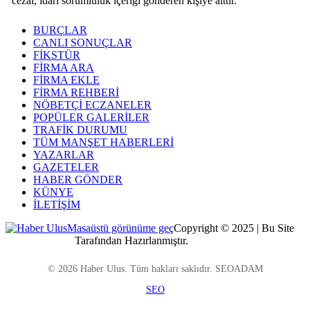
cezai, idari sorumluluk içeriği gönderen kişiye aittir.
BURÇLAR
CANLI SONUÇLAR
FİKSTÜR
FİRMA ARA
FİRMA EKLE
FİRMA REHBERİ
NÖBETÇİ ECZANELER
POPÜLER GALERİLER
TRAFİK DURUMU
TÜM MANŞET HABERLERİ
YAZARLAR
GAZETELER
HABER GÖNDER
KÜNYE
İLETİŞİM
Masaüstü görünüme geç
Copyright © 2025 | Bu Site
Kocaeli Dijital
Tarafından Hazırlanmıştır.
© 2026 Haber Ulus. Tüm hakları saklıdır. SEOADAM
SEO