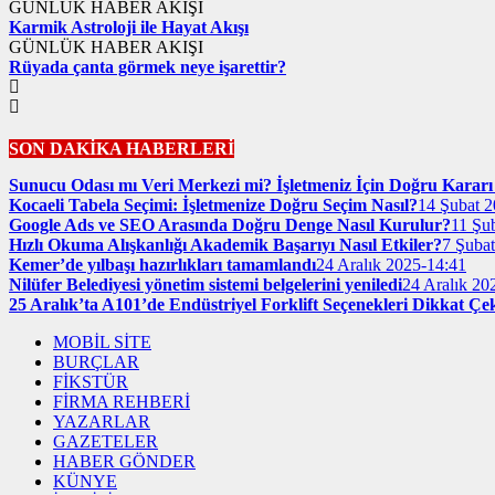
GÜNLÜK HABER AKIŞI
Karmik Astroloji ile Hayat Akışı
GÜNLÜK HABER AKIŞI
Rüyada çanta görmek neye işarettir?
SON DAKİKA HABERLERİ
Sunucu Odası mı Veri Merkezi mi? İşletmeniz İçin Doğru Kararı 
Kocaeli Tabela Seçimi: İşletmenize Doğru Seçim Nasıl?
14 Şubat 2
Google Ads ve SEO Arasında Doğru Denge Nasıl Kurulur?
11 Şu
Hızlı Okuma Alışkanlığı Akademik Başarıyı Nasıl Etkiler?
7 Şuba
Kemer’de yılbaşı hazırlıkları tamamlandı
24 Aralık 2025-14:41
Nilüfer Belediyesi yönetim sistemi belgelerini yeniledi
24 Aralık 20
25 Aralık’ta A101’de Endüstriyel Forklift Seçenekleri Dikkat Çe
MOBİL SİTE
BURÇLAR
FİKSTÜR
FİRMA REHBERİ
YAZARLAR
GAZETELER
HABER GÖNDER
KÜNYE