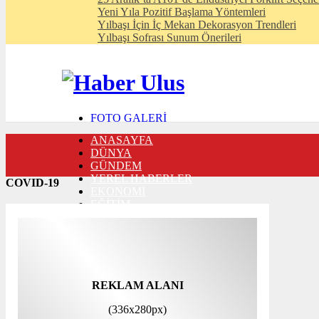
Yeni Yıla Pozitif Başlama Yöntemleri
Yılbaşı İçin İç Mekan Dekorasyon Trendleri
Yılbaşı Sofrası Sunum Önerileri
FOTO GALERİ
VIDEO GALERİ
ANASAYFA
TRAFİK DURUMU
DÜNYA
NÖBETÇİ ECZANELER
GÜNDEM
CANLI SONUÇLAR
YEREL HABERLER
HABER GÖNDER
COVID-19
EKONOMİ
BURÇLAR
EĞİTİM
İLETİŞİM
MAGAZİN
SİYASET
SPOR
3. SAYFA
SAĞLIK
TEKNOLOJİ
REKLAM ALANI
(336x280px)