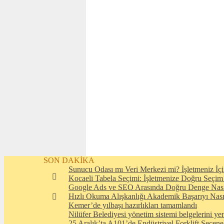
SON DAKİKA
Sunucu Odası mı Veri Merkezi mi? İşletmeniz İçi
Kocaeli Tabela Seçimi: İşletmenize Doğru Seçim
Google Ads ve SEO Arasında Doğru Denge Nası
Hızlı Okuma Alışkanlığı Akademik Başarıyı Nasıl
Kemer’de yılbaşı hazırlıkları tamamlandı
Nilüfer Belediyesi yönetim sistemi belgelerini yen
25 Aralık’ta A101’de Endüstriyel Forklift Seçene