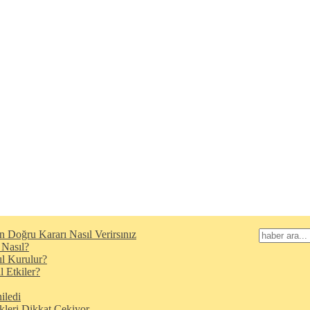
n Doğru Kararı Nasıl Verirsınız
 Nasıl?
l Kurulur?
 Etkiler?
iledi
kleri Dikkat Çekiyor