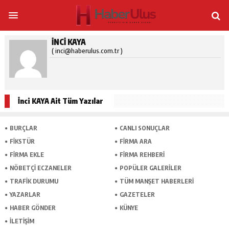
İNCI KAYA
( inci@haberulus.com.tr )
İnci KAYA Ait Tüm Yazılar
BURÇLAR
CANLI SONUÇLAR
FİKSTÜR
FİRMA ARA
FİRMA EKLE
FİRMA REHBERİ
NÖBETÇİ ECZANELER
POPÜLER GALERİLER
TRAFİK DURUMU
TÜM MANŞET HABERLERİ
YAZARLAR
GAZETELER
HABER GÖNDER
KÜNYE
İLETİŞİM