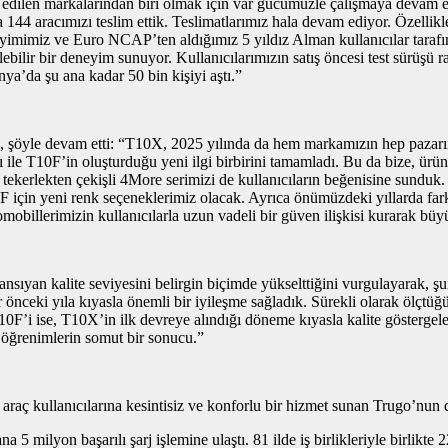
ih edilen markalarından biri olmak için var gücümüzle çalışmaya devam e
la 144 aracımızı teslim ettik. Teslimatlarımız hala devam ediyor. Özelli
deneyimimiz ve Euro NCAP’ten aldığımız 5 yıldız Alman kullanıcılar tara
dilebilir bir deneyim sunuyor. Kullanıcılarımızın satış öncesi test sürüşü r
ya’da şu ana kadar 50 bin kişiyi aştı.”
lı, şöyle devam etti: “T10X, 2025 yılında da hem markamızın hep pazarın
ile T10F’in oluşturduğu yeni ilgi birbirini tamamladı. Bu da bize, ürün
t tekerlekten çekişli 4More serimizi de kullanıcıların beğenisine sundu
 için yeni renk seçeneklerimiz olacak. Ayrıca önümüzdeki yıllarda farkl
omobillerimizin kullanıcılarla uzun vadeli bir güven ilişkisi kurarak bü
 yansıyan kalite seviyesini belirgin biçimde yükselttiğini vurgulayarak,
ir önceki yıla kıyasla önemli bir iyileşme sağladık. Sürekli olarak ölçtü
T10F’i ise, T10X’in ilk devreye alındığı döneme kıyasla kalite göstergel
z öğrenimlerin somut bir sonucu.”
li araç kullanıcılarına kesintisiz ve konforlu bir hizmet sunan Trugo’nun
na 5 milyon başarılı şarj işlemine ulaştı. 81 ilde iş birlikleriyle birlikt