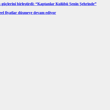
güçlerini birleştirdi: “Kaptanlar Kulübü Senin Şehrinde”
eel fiyatlar düşmeye devam ediyor