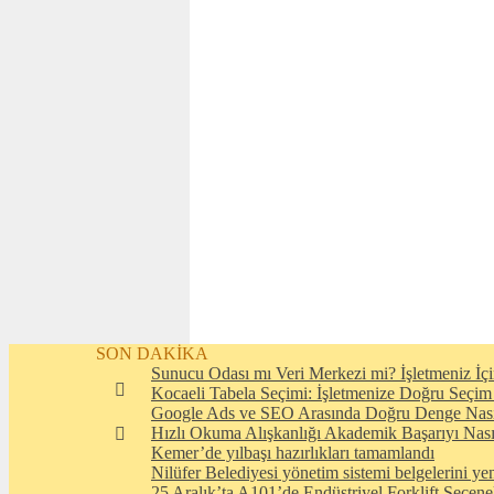
SON DAKİKA
Sunucu Odası mı Veri Merkezi mi? İşletmeniz İçi
Kocaeli Tabela Seçimi: İşletmenize Doğru Seçim
Google Ads ve SEO Arasında Doğru Denge Nası
Hızlı Okuma Alışkanlığı Akademik Başarıyı Nasıl
Kemer’de yılbaşı hazırlıkları tamamlandı
Nilüfer Belediyesi yönetim sistemi belgelerini yen
25 Aralık’ta A101’de Endüstriyel Forklift Seçene