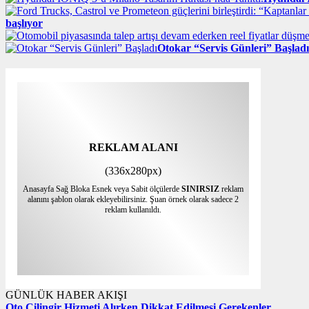
başlıyor
Otokar “Servis Günleri” Başladı
REKLAM ALANI
(336x280px)
Anasayfa Sağ Bloka Esnek veya Sabit ölçülerde
SINIRSIZ
reklam
alanını şablon olarak ekleyebilirsiniz. Şuan örnek olarak sadece 2
reklam kullanıldı.
GÜNLÜK HABER AKIŞI
Oto Çilingir Hizmeti Alırken Dikkat Edilmesi Gerekenler