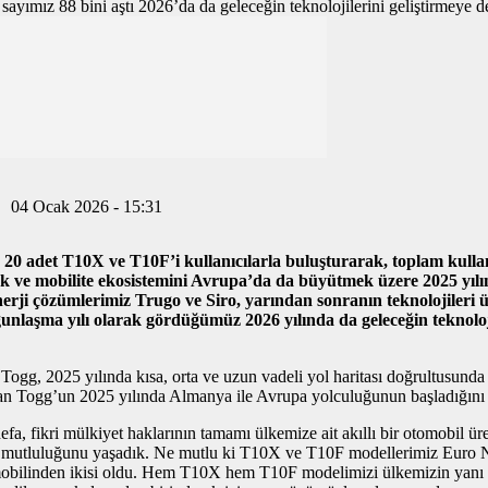
04 Ocak 2026 - 15:31
in 20 adet T10X ve T10F’i kullanıcılarla buluşturarak, toplam kulla
 ve mobilite ekosistemini Avrupa’da da büyütmek üzere 2025 yılında
erji çözümlerimiz Trugo ve Siro, yarından sonranın teknolojileri 
unlaşma yılı olarak gördüğümüz 2026 yılında da geleceğin teknoloji
Togg, 2025 yılında kısa, orta ve uzun vadeli yol haritası doğrultusunda
n Togg’un 2025 yılında Almanya ile Avrupa yolculuğunun başladığını ha
efa, fikri mülkiyet haklarının tamamı ülkemize ait akıllı bir otomobil ü
n mutluluğunu yaşadık. Ne mutlu ki T10X ve T10F modellerimiz Euro NC
bilinden ikisi oldu. Hem T10X hem T10F modelimizi ülkemizin yanı sı