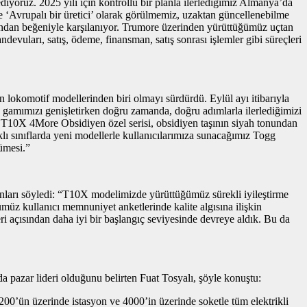
diyoruz. 2025 yılı için kontrollü bir planla ilerlediğimiz Almanya’da
kle ‘Avrupalı bir üretici’ olarak görülmemiz, uzaktan güncellenebilme
fından beğeniyle karşılanıyor. Trumore üzerinden yürüttüğümüz uçtan
andevuları, satış, ödeme, finansman, satış sonrası işlemler gibi süreçleri
 lokomotif modellerinden biri olmayı sürdürdü. Eylül ayı itibarıyla
 gamımızı genişletirken doğru zamanda, doğru adımlarla ilerlediğimizi
k. T10X 4More Obsidiyen özel serisi, obsidiyen taşının siyah tonundan
ı sınıflarda yeni modellerle kullanıcılarımıza sunacağımız Togg
yümesi.”
 şunları söyledi: “T10X modelimizde yürüttüğümüz sürekli iyileştirme
ğümüz kullanıcı memnuniyet anketlerinde kalite algısına ilişkin
eri açısından daha iyi bir başlangıç seviyesinde devreye aldık. Bu da
 da pazar lideri olduğunu belirten Fuat Tosyalı, şöyle konuştu:
e 2200’ün üzerinde istasyon ve 4000’in üzerinde soketle tüm elektrikli