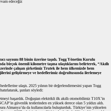
nıcı sayısını 88 binin üzerine taşıdı. Togg Yönetim Kurulu
 birçok önemli kilometre taşına ulaştıklarını belirterek, “Akıllı
üzerinde çalışan şirketimiz Trutek ile hem ülkemizde hem
lerini geliştirmeye ve hedeflerimiz doğrultusunda ilerlemeye
 hedeflerine ulaştı. 2025 yılının bir değerlendirmesini yapan Togg
tırlatarak, şunları söyledi:
retmeyi başardık. Doğuştan elektrikli ilk akıllı otomobilimiz T10X’in
AP’in güvenlik testlerinden en yüksek derece olan 5 yıldızı aldı.
ra Almanya’da da kullanıcılarla buluşturduk. Türkiye’nin yükselen