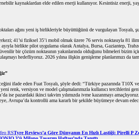
lenebilir kaynaklardan elde edilen enerji kullanıyor. Kesintisiz enerji, 
taları ağını yeni iş birlikleriyle büyüttüğünü de vurgulayan Tosyalı, şu
ezi; 41’si fiziksel 35’i mobil olmak üzere 76 servis noktasıyla 81 ilim
 ayıyla birlikte pilot uygulama olarak Antalya, Bursa, Gaziantep, Trabz
i güvenilir bir çözüm noktasının yakınlarında olduğunu bilmeleri bizim 
ulaşmayı hedefliyoruz. 2026 yılına ilişkin genişleme planlarımızı da tama
ğiz”
ceğini ifade eden Fuat Tosyalı, şöyle dedi: “Türkiye pazarında T10X ve 
yeni renk, versiyon ve model çalışmalarımızla kullanıcı tercihlerini gen
ya’da ise pazardaki ikinci takvim yılımızda ivme kazanmayı amaçlıyoruz
irmeye, Avrupa’da kontrollü ama kararlı bir şekilde büyümeye devam edec
Tyre Reviews’a Göre Dünyanın En Hızlı Lastiği: Pirelli P 
ONIQ 3’ü Milano Tasarım Haftası’nda Tanıttı.