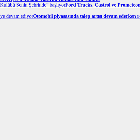
Ford Trucks, Castrol ve Prometeon 
Otomobil piyasasında talep artışı devam ederken r