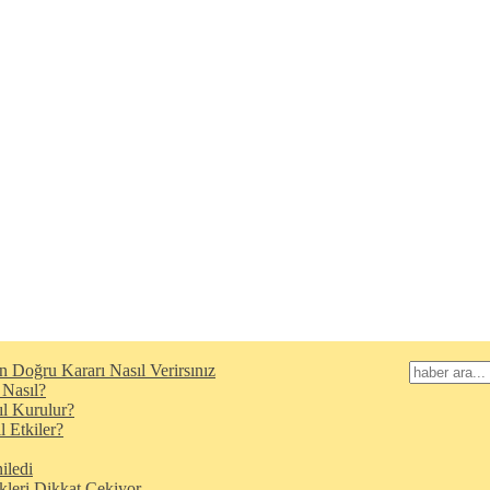
n Doğru Kararı Nasıl Verirsınız
 Nasıl?
l Kurulur?
 Etkiler?
iledi
kleri Dikkat Çekiyor