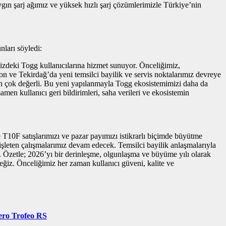
yaygın şarj ağımız ve yüksek hızlı şarj çözümlerimizle Türkiye’nin
nları söyledi:
izdeki Togg kullanıcılarına hizmet sunuyor. Önceliğimiz,
on ve Tekirdağ’da yeni temsilci bayilik ve servis noktalarımız devreye
için çok değerli. Bu yeni yapılanmayla Togg ekosistemimizi daha da
men kullanıcı geri bildirimleri, saha verileri ve ekosistemin
T10F satışlarımızı ve pazar payımızı istikrarlı biçimde büyütme
işleten çalışmalarımız devam edecek. Temsilci bayilik anlaşmalarıyla
. Özetle; 2026’yı bir derinleşme, olgunlaşma ve büyüme yılı olarak
eğiz. Önceliğimiz her zaman kullanıcı güveni, kalite ve
Zero Trofeo RS