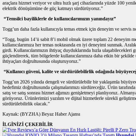
araçlara hizmet veriyor ve ultra hızlı şarj cihazlarında yüzde 100 yeni
elektrik dönüşümüne de güç katmayı sürdürüyoruz.”
“Temsilci bayiliklerle de kullanıcılarımızın yanındayız”
Togg’un daha fazla kullanıcıyla temas etmek için deneyim ve servis nok
“Togg, bugün 14’ü sabit 8’i mobil olmak üzere toplam 22 deneyim merk
kullanıcılarımıza her temas noktasında en iyi deneyimi sunmak. Aralık
girdi. Kullanıcılarımızın ihtiyaç duyduklarında hızla ulaşabilecekler
güçlendirerek, tüm bölgelerde kullanıcılarımıza daha etkin bir şekilde 
ihtiyaçları doğrultusunda oluşturuyoruz.”
“Kullanıcı güveni, kalite ve sürdürülebilirlik odağında büyüyece
Togg’un 2026 yılında dengeli ve sürdürülebilir bir yaklaşımla büyüye
hedefimiz doğrultusunda çalışmalarımızı sürdüreceğiz. Ürün tarafında 
satış ve satış sonrası hizmet ağımızı genişletmeyi planlıyoruz. Alman
görüyoruz. Ürünlerimizi yazılım ve dijital hizmetlerle sürekli gelişt
sürdürülebilirlik olacak.”
Kaynak: (BYZHA) Beyaz Haber Ajansı
İLGİNİZİ ÇEKEBİLİR
Hyundai I