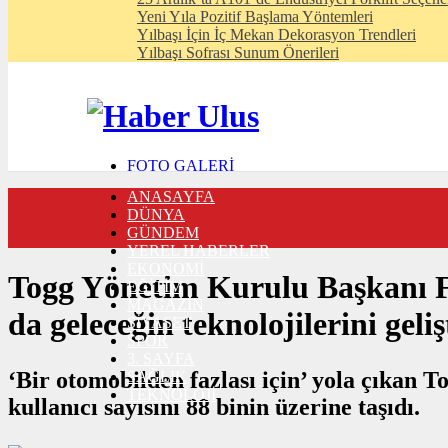
Yeni Yıla Pozitif Başlama Yöntemleri
Yılbaşı İçin İç Mekan Dekorasyon Trendleri
Yılbaşı Sofrası Sunum Önerileri
FOTO GALERİ
VIDEO GALERİ
ANASAYFA
TRAFİK DURUMU
DÜNYA
NÖBETÇİ ECZANELER
GÜNDEM
CANLI SONUÇLAR
YEREL HABERLER
HABER GÖNDER
EKONOMİ
BURÇLAR
Togg Yönetim Kurulu Başkanı Fua
EĞİTİM
İLETİŞİM
MAGAZİN
da geleceğin teknolojilerini gel
SİYASET
SPOR
3. SAYFA
‘Bir otomobilden fazlası için’ yola çıkan T
SAĞLIK
TEKNOLOJİ
kullanıcı sayısını 88 binin üzerine taşıdı.