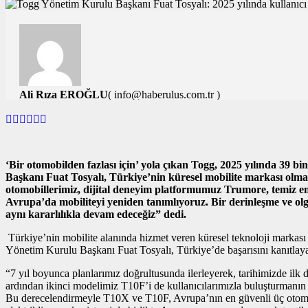
Ali Rıza EROĞLU
( info@haberulus.com.tr )
TÜM YAZILARI
‘Bir otomobilden fazlası için’ yola çıkan Togg, 2025 yılında 39 b
Başkanı Fuat Tosyalı, Türkiye’nin küresel mobilite markası olmak
otomobillerimiz, dijital deneyim platformumuz Trumore, temiz en
Avrupa’da mobiliteyi yeniden tanımlıyoruz. Bir derinleşme ve olg
aynı kararlılıkla devam edeceğiz” dedi.
Türkiye’nin mobilite alanında hizmet veren küresel teknoloji markası 
Yönetim Kurulu Başkanı Fuat Tosyalı, Türkiye’de başarısını kanıtlaya
“7 yıl boyunca planlarımız doğrultusunda ilerleyerek, tarihimizde ilk d
ardından ikinci modelimiz T10F’i de kullanıcılarımızla buluşturmanı
Bu derecelendirmeyle T10X ve T10F, Avrupa’nın en güvenli üç otomo