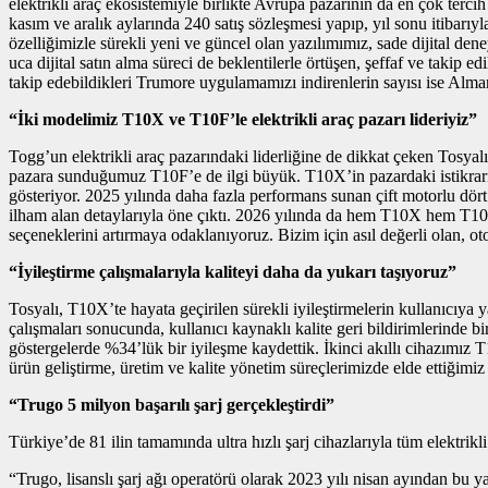
elektrikli araç ekosistemiyle birlikte Avrupa pazarının da en çok terc
kasım ve aralık aylarında 240 satış sözleşmesi yapıp, yıl sonu itibarıy
özelliğimizle sürekli yeni ve güncel olan yazılımımız, sade dijital 
uca dijital satın alma süreci de beklentilerle örtüşen, şeffaf ve takip e
takip edebildikleri Trumore uygulamamızı indirenlerin sayısı ise Alman
“İki modelimiz T10X ve T10F’le elektrikli araç pazarı lideriyiz”
Togg’un elektrikli araç pazarındaki liderliğine de dikkat çeken Tosya
pazara sunduğumuz T10F’e de ilgi büyük. T10X’in pazardaki istikrarı 
gösteriyor. 2025 yılında daha fazla performans sunan çift motorlu dör
ilham alan detaylarıyla öne çıktı. 2026 yılında da hem T10X hem T10F
seçeneklerini artırmaya odaklanıyoruz. Bizim için asıl değerli olan, ot
“İyileştirme çalışmalarıyla kaliteyi daha da yukarı taşıyoruz”
Tosyalı, T10X’te hayata geçirilen sürekli iyileştirmelerin kullanıcıya
çalışmaları sonucunda, kullanıcı kaynaklı kalite geri bildirimlerinde b
göstergelerde %34’lük bir iyileşme kaydettik. İkinci akıllı cihazımız 
ürün geliştirme, üretim ve kalite yönetim süreçlerimizde elde ettiğimi
“Trugo 5 milyon başarılı şarj gerçekleştirdi”
Türkiye’de 81 ilin tamamında ultra hızlı şarj cihazlarıyla tüm elektrik
“Trugo, lisanslı şarj ağı operatörü olarak 2023 yılı nisan ayından bu ya