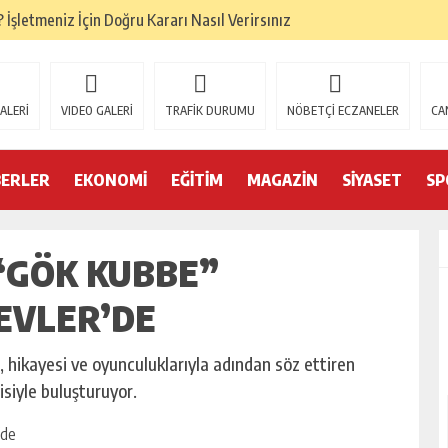
İşletmeniz İçin Doğru Kararı Nasıl Verirsınız
ze Doğru Seçim Nasıl?
ru Denge Nasıl Kurulur?
ALERİ
VIDEO GALERİ
TRAFİK DURUMU
NÖBETÇİ ECZANELER
CA
Başarıyı Nasıl Etkiler?
mamlandı
BERLER
EKONOMİ
EĞİTİM
MAGAZİN
SİYASET
SP
i belgelerini yeniledi
“GÖK KUBBE”
Forklift Seçenekleri Dikkat Çekiyor
eri
EVLER’DE
 Trendleri
, hikayesi ve oyunculuklarıyla adından söz ettiren
siyle buluşturuyor.