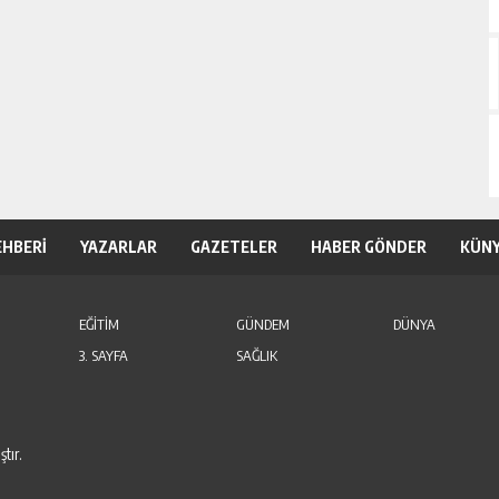
EHBERİ
YAZARLAR
GAZETELER
HABER GÖNDER
KÜN
EĞİTİM
GÜNDEM
DÜNYA
3. SAYFA
SAĞLIK
tır.