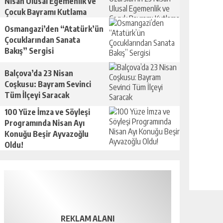
Nisan Ulusal Egemenlik ve
Çocuk Bayramı Kutlama
Mesajı
Osmangazi’den “Atatürk’ün
Çocuklarından Sanata
Bakış” Sergisi
Balçova’da 23 Nisan
Coşkusu: Bayram Sevinci
Tüm İlçeyi Saracak
100 Yüze İmza ve Söyleşi
Programında Nisan Ayı
Konuğu Beşir Ayvazoğlu
Oldu!
REKLAM ALANI