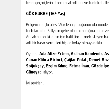
kendi geçmişlerini, toplumsal rollerini ve kadınlık hall
GÖK KUBBE (16+ Yaş)
Bölgenin güçlü ailesi Wax’lerin çocuğunun ölümünden
kurtulacaktır. Sally’nin gebe olup olmadığına karar ver
Ancak bu on iki kadın için katili linç etmek isteyen kal
adil bir karar vermeleri hiç de kolay olmayacaktır.
Oyunda
Ada Alize Ertem, Aslıhan Kandemir, As
Canan Kübra Birinci, Çağlar Polat, Demet Bozk
Soğukçay, Ezgim Kılınç, Fatma İnan, Gözde İpe
Güney
rol alıyor.
İyi seyirler…