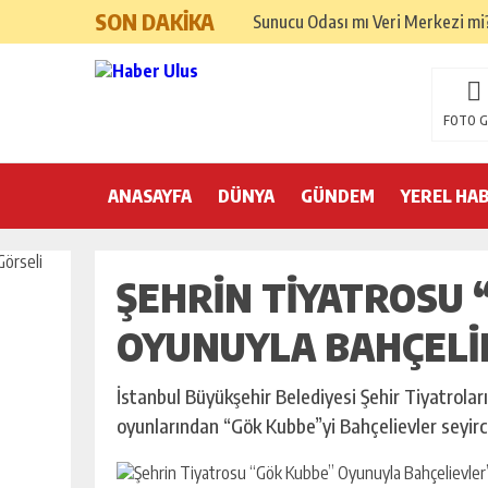
SON DAKİKA
Sunucu Odası mı Veri Merkezi mi? 
Kocaeli Tabela Seçimi: İşletmeni
Google Ads ve SEO Arasında Doğ
FOTO G
Hızlı Okuma Alışkanlığı Akademik 
ANASAYFA
DÜNYA
Kemer’de yılbaşı hazırlıkları ta
GÜNDEM
YEREL HA
Nilüfer Belediyesi yönetim sistem
ŞEHRIN TIYATROSU 
25 Aralık’ta A101’de Endüstriyel 
Yeni Yıla Pozitif Başlama Yönteml
OYUNUYLA BAHÇELI
Yılbaşı İçin İç Mekan Dekorasyon
İstanbul Büyükşehir Belediyesi Şehir Tiyatroları
Yılbaşı Sofrası Sunum Önerileri
oyunlarından “Gök Kubbe”yi Bahçelievler seyirci