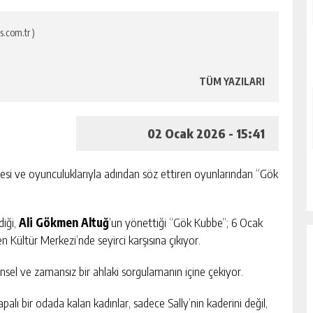
s.com.tr )
TÜM YAZILARI
02 Ocak 2026 - 15:41
ayesi ve oyunculuklarıyla adından söz ettiren oyunlarından “Gök
diği,
Ali Gökmen Altuğ
’un yönettiği “Gök Kubbe”; 6 Ocak
 Kültür Merkezi’nde seyirci karşısına çıkıyor.
rensel ve zamansız bir ahlaki sorgulamanın içine çekiyor.
alı bir odada kalan kadınlar, sadece Sally’nin kaderini değil,