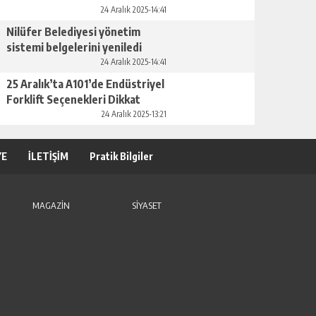
GÜNLÜK HABER AKIŞI
24 Aralık 2025-14:41
Nilüfer Belediyesi yönetim
sistemi belgelerini yeniledi
24 Aralık 2025-14:41
25 Aralık’ta A101’de Endüstriyel
Forklift Seçenekleri Dikkat
Çekiyor
24 Aralık 2025-13:21
ASTROLOJIDE KADER VE SEÇIM İLIŞKISI
YE
İLETİŞİM
Pratik Bilgiler
GÜNLÜK HABER AKIŞI
MAGAZİN
SİYASET