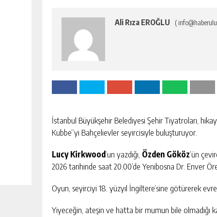
Ali Rıza EROĞLU
( info@haberulu
İstanbul Büyükşehir Belediyesi Şehir Tiyatroları, hik
Kubbe”yi Bahçelievler seyircisiyle buluşturuyor.
Lucy Kirkwood
’un yazdığı,
Özden Gököz
’ün çevir
2026 tarihinde saat 20.00’de Yenibosna Dr. Enver Ören
Oyun, seyirciyi 18. yüzyıl İngiltere’sine götürerek ev
Yiyeceğin, ateşin ve hatta bir mumun bile olmadığı kap