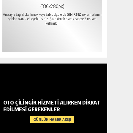
(336x280px)
Anasayfa Sağ Bloka Esnek veya Sabit ölçülerde
SINIRSIZ
reklam alanını
şablon olarak ekleyebilirsiniz. Şuan örnek olarak sadece 2 reklam
kullanıldı.
OTO ÇILINGIR HIZMETI ALIRKEN DIKKAT
EDILMESI GEREKENLER
GÜNLÜK HABER AKIŞI