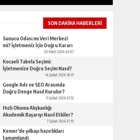
SON DAKİKA HABERLERİ
Sunucu Odası mı Veri Merkezi
mi? İşletmeniz İçin Doğru Kararı
RÜYADA KONUŞMAK NEYE
Nasıl Verirsınız
YORUMLANIR?
20 Mart 2026-03:07
Kocaeli Tabela Seçimi:
GÜNLÜK HABER AKIŞI
İşletmenize Doğru Seçim Nasıl?
14 Şubat 2026-18:37
Google Ads ve SEO Arasında
Doğru Denge Nasıl Kurulur?
11 Şubat 2026-13:52
Hızlı Okuma Alışkanlığı
Akademik Başarıyı Nasıl Etkiler?
7 Şubat 2026-21:19
KARMIK ASTROLOJI ILE İÇSEL YOL
Kemer’de yılbaşı hazırlıkları
tamamlandı