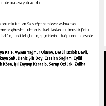
erini de masaya yatıracaklar.
 sorumlu tutulan Sally eğer hamileyse asılmaktan
mekle görevlendirilenler ise kadınlardan kurulmuş bir jüridir.
abalığın, kendi telaşlarının, geçmişlerinin, bağlarının gölgesinde
ya Kale, Ayşem Yağmur Ulusoy, Betül Kızılok Bavli,
aya Şalt, Deniz Şiir Boy, Eraslan Sağlam, Eylül
k Köse, Işıl Zeynep Karaalp, Serap Öztürk, Zeliha