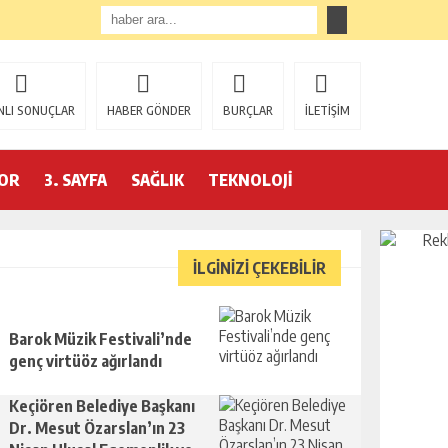
NLI SONUÇLAR
HABER GÖNDER
BURÇLAR
İLETİŞİM
OR
3. SAYFA
SAĞLIK
TEKNOLOJİ
İLGİNİZİ ÇEKEBİLİR
Barok Müzik Festivali’nde
genç virtüöz ağırlandı
Keçiören Belediye Başkanı
Dr. Mesut Özarslan’ın 23