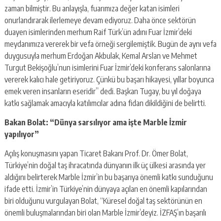
zaman bilmiştir. Bu anlayışla, fuarımıza değer katan isimleri
onurlandırarak ilerlemeye devam ediyoruz. Daha önce sektörün
duayen isimlerinden merhum Raif Türk’ün adını Fuar İzmir’deki
meydanımıza vererek bir vefa örneği sergilemiştik. Bugün de aynı vefa
duygusuyla merhum Erdoğan Akbulak, Kemal Arslan ve Mehmet
Turgut Bekişoğlu’nun isimlerini Fuar İzmir’deki konferans salonlarına
vererek kalıcı hale getiriyoruz. Çünkü bu başarı hikayesi, yıllar boyunca
emek veren insanların eseridir” dedi. Başkan Tugay, bu yıl doğaya
katkı sağlamak amacıyla katılımcılar adına fidan dikildiğini de belirtti.
Bakan Bolat: “Dünya sarsılıyor ama işte Marble İzmir
yapılıyor”
Açılış konuşmasını yapan Ticaret Bakanı Prof. Dr. Ömer Bolat,
Türkiye’nin doğal taş ihracatında dünyanın ilk üç ülkesi arasında yer
aldığını belirterek Marble İzmir’in bu başarıya önemli katkı sunduğunu
ifade etti. İzmir’in Türkiye’nin dünyaya açılan en önemli kapılarından
biri olduğunu vurgulayan Bolat, “Küresel doğal taş sektörünün en
önemli buluşmalarından biri olan Marble İzmir’deyiz. İZFAŞ’ın başarılı