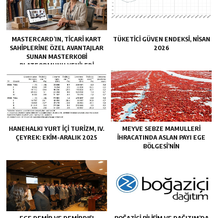
MASTERCARD’IN, TICARI KART
TÜKETICI GÜVEN ENDEKSI, NISAN
SAHIPLERINE ÖZEL AVANTAJLAR
2026
SUNAN MASTERKOBİ
PLATFORMUNU YENILEDI
HANEHALKI YURT İÇI TURIZM, IV.
MEYVE SEBZE MAMULLERI
ÇEYREK: EKIM-ARALIK 2025
IHRACATINDA ASLAN PAYI EGE
BÖLGESI’NIN
EGE DEMIR VE DEMIRDIŞI
BOĞAZIÇI BILIŞIM VE DAĞITIM’DA