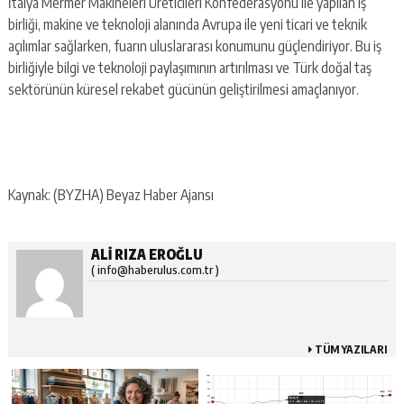
İtalya Mermer Makineleri Üreticileri Konfederasyonu ile yapılan iş
birliği, makine ve teknoloji alanında Avrupa ile yeni ticari ve teknik
açılımlar sağlarken, fuarın uluslararası konumunu güçlendiriyor. Bu iş
birliğiyle bilgi ve teknoloji paylaşımının artırılması ve Türk doğal taş
sektörünün küresel rekabet gücünün geliştirilmesi amaçlanıyor.
Kaynak: (BYZHA) Beyaz Haber Ajansı
ALI RIZA EROĞLU
( info@haberulus.com.tr )
TÜM YAZILARI