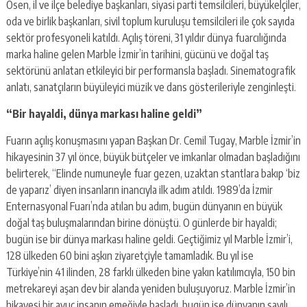
Ösen, il ve ilçe belediye başkanları, siyasi parti temsilcileri, büyükelçiler,
oda ve birlik başkanları, sivil toplum kuruluşu temsilcileri ile çok sayıda
sektör profesyoneli katıldı. Açılış töreni, 31 yıldır dünya fuarcılığında
marka haline gelen Marble İzmir’in tarihini, gücünü ve doğal taş
sektörünü anlatan etkileyici bir performansla başladı. Sinematografik
anlatı, sanatçıların büyüleyici müzik ve dans gösterileriyle zenginleşti.
“Bir hayaldi, dünya markası haline geldi”
Fuarın açılış konuşmasını yapan Başkan Dr. Cemil Tugay, Marble İzmir’in
hikayesinin 37 yıl önce, büyük bütçeler ve imkanlar olmadan başladığını
belirterek, “Elinde numuneyle fuar gezen, uzaktan stantlara bakıp ‘biz
de yaparız’ diyen insanların inancıyla ilk adım atıldı. 1989’da İzmir
Enternasyonal Fuarı’nda atılan bu adım, bugün dünyanın en büyük
doğal taş buluşmalarından birine dönüştü. O günlerde bir hayaldi;
bugün ise bir dünya markası haline geldi. Geçtiğimiz yıl Marble İzmir’i,
128 ülkeden 60 bini aşkın ziyaretçiyle tamamladık. Bu yıl ise
Türkiye’nin 41 ilinden, 28 farklı ülkeden bine yakın katılımcıyla, 150 bin
metrekareyi aşan dev bir alanda yeniden buluşuyoruz. Marble İzmir’in
hikayesi bir avuç insanın emeğiyle başladı, bugün ise dünyanın sayılı