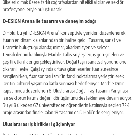
ülkeleri olmak üzere farklı coğrafyalardan nitelikli alıcılar ve sektör
profesyonelleriyle buluşturacak.
D-ESIGN Arena ile tasarım ve deneyim odağı
D Holü, bu yıl “D-ESIGN Arena” konseptiyle yeniden düzenlenerek
fuarın en dinamik alanlarından biri haline geldi. Tasarım, sanat ve
ticaretin buluştuğu alanda; mimar, akademisyen ve sektör
temsilcilerinin katılımıyla Marble Talks söyleşileri, iş görüşmeleri ve
çeşitli etkinlikler gerçekleştiriliyor. Doğal taşın sanatsal yönünü öne
çıkaran Heykel Çalıştayı’nda ortaya çıkan eserler fuar süresince
sergilenirken, fuar sonrası İzmir’in farklı noktalarına yerleştirilerek
kentin kültürel yaşamına katkı sunması hedefleniyor. Marble İzmir
kapsamında düzenlenen 8. Uluslararası Doğal Taş Tasarım Yarışması
ise sektörün katma değerli dönüşümünü desteklemeye devam ediyor.
Bu yıl 8 ülkeden 67 üniversiteden öğrencilerin katılımıyla seçilen 724
proje arasından finale kalan 19 tasarım da D Holü’nde sergileniyor.
Uluslararası iş birlikleri güçleniyor