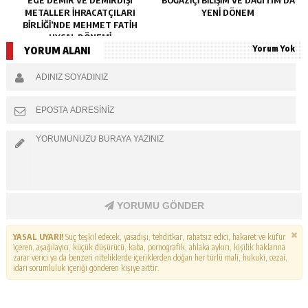
METALLER İHRACATÇILARI
YENI DÖNEM
BIRLIĞI’NDE MEHMET FATIH
UYSAL DÖNEMI
Yorum Yok
YORUM ALANI
YORUMU GÖNDER
YASAL UYARI!
Suç teşkil edecek, yasadışı, tehditkar, rahatsız edici, hakaret ve küfür
içeren, aşağılayıcı, küçük düşürücü, kaba, pornografik, ahlaka aykırı, kişilik haklarına
zarar verici ya da benzeri niteliklerde içeriklerden doğan her türlü mali, hukuki, cezai,
idari sorumluluk içeriği gönderen kişiye aittir.