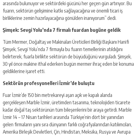
arasında bulunuyor ve sektördeki gücünü her geçen gün artırıyor. Bu
fuarın, sektörün gelişimine katkı sağlayacağına ve önemli ticari iş
birliklerine zemin hazırlayacağına gönülden inanıyorum” dedi.
Şimşek: Sevgi Yolu’nda 7 firmalı fuardan bugüne geldik
Tüm Mermer, Doğaltaş ve Makinaları Üreticileri Birliği Başkanı Hanifi
Şimşek, Sevgi Yolu’nda 7 firmayla bu fuarın temellerinin atıldığını
belirterek, fuarla birlikte sektörün de büyüdüğünü vurguladı. Şimşek,
30 yıl önce makine ithal ederken bugün mermer ihraç eden bir konuma
geldiklerine işaret etti.
Sektörün profesyonelleri İzmir’de buluştu
Fuar İzmir’de 150 bin metrekareyi aşan açık ve kapalı alanda
gerçekleşen Marble İzmir, üretimden tasarıma, teknolojiden ticarete
kadar doğal taş sektörünün tüm bileşenlerini bir araya getirdi. Marble
İzmir 14 – 17 Nisan tarihleri arasında Türkiye’nin dört bir yanından
gelen firmaların yanı sıra dünyanın farklı coğrafyalarından katılımcıları,
Amerika Birleşik Devletleri, Çin, Hindistan, Meksika, Rusya ve Avrupa