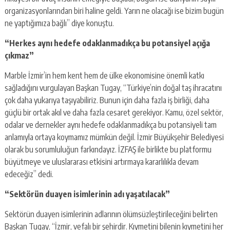
organizasyonlarından biri haline geldi. Yarın ne olacağı ise bizim bugün
ne yaptığımıza bağlı” diye konuştu.
“Herkes aynı hedefe odaklanmadıkça bu potansiyel açığa
çıkmaz”
Marble İzmir’in hem kent hem de ülke ekonomisine önemli katkı
sağladığını vurgulayan Başkan Tugay, “Türkiye’nin doğal taş ihracatını
çok daha yukarıya taşıyabiliriz. Bunun için daha fazla iş birliği, daha
güçlü bir ortak akıl ve daha fazla cesaret gerekiyor. Kamu, özel sektör,
odalar ve dernekler aynı hedefe odaklanmadıkça bu potansiyeli tam
anlamıyla ortaya koymamız mümkün değil. İzmir Büyükşehir Belediyesi
olarak bu sorumluluğun farkındayız. İZFAŞ ile birlikte bu platformu
büyütmeye ve uluslararası etkisini artırmaya kararlılıkla devam
edeceğiz” dedi.
“Sektörün duayen isimlerinin adı yaşatılacak”
Sektörün duayen isimlerinin adlarının ölümsüzleştirileceğini belirten
Başkan Tugay, “İzmir, vefalı bir şehirdir. Kıymetini bilenin kıymetini her