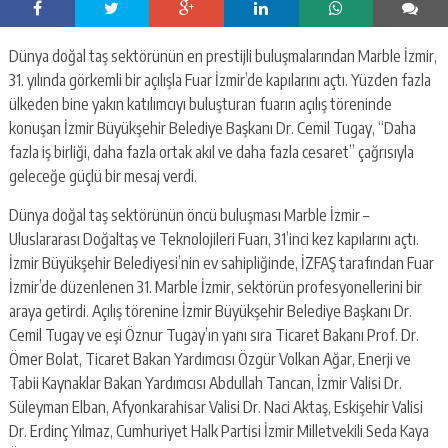
Dünya doğal taş sektörünün en prestijli buluşmalarından Marble İzmir,
31. yılında görkemli bir açılışla Fuar İzmir’de kapılarını açtı. Yüzden fazla
ülkeden bine yakın katılımcıyı buluşturan fuarın açılış töreninde
konuşan İzmir Büyükşehir Belediye Başkanı Dr. Cemil Tugay, “Daha
fazla iş birliği, daha fazla ortak akıl ve daha fazla cesaret” çağrısıyla
geleceğe güçlü bir mesaj verdi.
Dünya doğal taş sektörünün öncü buluşması Marble İzmir –
Uluslararası Doğaltaş ve Teknolojileri Fuarı, 31’inci kez kapılarını açtı.
İzmir Büyükşehir Belediyesi’nin ev sahipliğinde, İZFAŞ tarafından Fuar
İzmir’de düzenlenen 31. Marble İzmir, sektörün profesyonellerini bir
araya getirdi. Açılış törenine İzmir Büyükşehir Belediye Başkanı Dr.
Cemil Tugay ve eşi Öznur Tugay’ın yanı sıra Ticaret Bakanı Prof. Dr.
Ömer Bolat, Ticaret Bakan Yardımcısı Özgür Volkan Ağar, Enerji ve
Tabii Kaynaklar Bakan Yardımcısı Abdullah Tancan, İzmir Valisi Dr.
Süleyman Elban, Afyonkarahisar Valisi Dr. Naci Aktaş, Eskişehir Valisi
Dr. Erdinç Yılmaz, Cumhuriyet Halk Partisi İzmir Milletvekili Seda Kaya