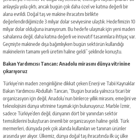
anlayışla yola çıktı, ancak bugün çok daha özel ve katma değerli bir
alana evrildi. Doğal taş ve makine ihracatını birlikte
değerlendirdiğimizde 3 milyar dolar seviyesine ulaştık. Hedefimizin 10
milyar dolar olduğuna inanıyorum. Bu hedefe ulaşmak için yeni maden
sahalarına değil, daha katma değerli ve inovatif tasarımlara ihtiyaç var.
Geçmişte makinede dışa bağımlıyken bugün sektörün kullandığı
makinelerin tamamı yerli üretim haline geldi” şeklinde konuştu.
Bakan Yardımcısı Tancan: Anadolu mirasını dünya vitrinine
çıkarıyoruz
Türkiye’nin maden zenginliğine dikkat çeken Enerji ve Tabii Kaynaklar
Bakan Yardımcısı Abdullah Tancan, “Bugün burada yalnızca ticari bir
organizasyon için değil, Anadolu’nun binlerce yıllık mirasını, emeğini ve
teknolojisini dünya vitrinine taşımak için bulunuyoruz. Marble İzmir,
sadece Türkiye’den değil, dünyanın dört bir yanından sektör
temsilcilerini buluşturan önemli bir organizasyon haline geldi. Türk
mermerleri, dünyada pek çok alanda kullanılan ve tanınan ürünler
arasında yer alıyor. Ülkemiz, dünya doğal taş ihracatında ilk üç ülke