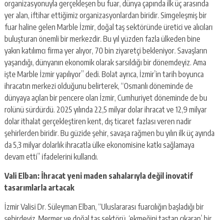
organizasyonuyla gerçekleşen bu fuar, dünya çapında ilk üç arasında
yer alan, iftihar ettiğimiz organizasyonlardan biridir. Simgeleşmiş bir
fuar haline gelen Marble İzmir, doğal taş sektöründe üretici ve alıcıları
buluşturan önemli bir merkezdir. Bu yıl yüzden fazla ülkeden bine
yakın katılımcı firma yer alıyor, 70 bin ziyaretçi bekleniyor. Savaşların
yaşandığı, dünyanın ekonomik olarak sarsıldığı bir dönemdeyiz. Ama
işte Marble İzmir yapılıyor” dedi. Bolat ayrıca, İzmir’in tarih boyunca
ihracatın merkezi olduğunu belirterek, “Osmanlı döneminde de
dünyaya açılan bir pencere olan İzmir, Cumhuriyet döneminde de bu
rolünü sürdürdü. 2025 yılında 22,5 milyar dolar ihracat ve 12,9 milyar
dolar ithalat gerçekleştiren kent, dış ticaret fazlası veren nadir
şehirlerden biridir. Bu güzide şehir, savaşa rağmen bu yılın ilk üç ayında
da 5,3 milyar dolarlık ihracatla ülke ekonomisine katkı sağlamaya
devam etti” ifadelerini kullandı.
Vali Elban: İhracat yeni maden sahalarıyla değil inovatif
tasarımlarla artacak
İzmir Valisi Dr. Süleyman Elban, “Uluslararası fuarcılığın başladığı bir
şehirdeyiz. Mermer ve doğal taş sektörü, ‘ekmeğini taştan çıkaran’ bir