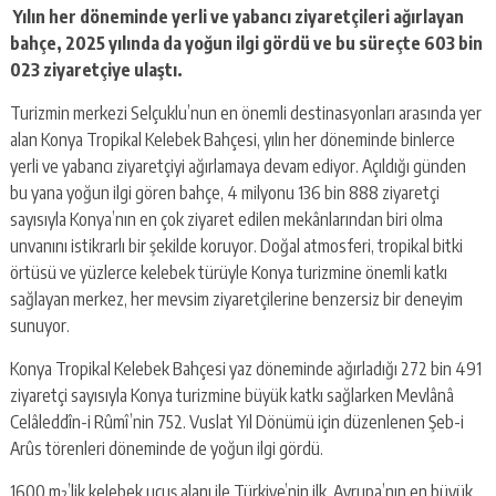
Yılın her döneminde yerli ve yabancı ziyaretçileri ağırlayan
bahçe, 2025 yılında da yoğun ilgi gördü ve bu süreçte 603 bin
023 ziyaretçiye ulaştı.
Turizmin merkezi Selçuklu’nun en önemli destinasyonları arasında yer
alan Konya Tropikal Kelebek Bahçesi, yılın her döneminde binlerce
yerli ve yabancı ziyaretçiyi ağırlamaya devam ediyor. Açıldığı günden
bu yana yoğun ilgi gören bahçe, 4 milyonu 136 bin 888 ziyaretçi
sayısıyla Konya’nın en çok ziyaret edilen mekânlarından biri olma
unvanını istikrarlı bir şekilde koruyor. Doğal atmosferi, tropikal bitki
örtüsü ve yüzlerce kelebek türüyle Konya turizmine önemli katkı
sağlayan merkez, her mevsim ziyaretçilerine benzersiz bir deneyim
sunuyor.
Konya Tropikal Kelebek Bahçesi yaz döneminde ağırladığı 272 bin 491
ziyaretçi sayısıyla Konya turizmine büyük katkı sağlarken
Mevlânâ
Celâleddîn-i Rûmî’nin 752. Vuslat Yıl Dönümü için düzenlenen Şeb-i
Arûs törenleri döneminde de yoğun ilgi gördü.
1600 m²’lik kelebek uçuş alanı ile Türkiye’nin ilk, Avrupa’nın en büyük