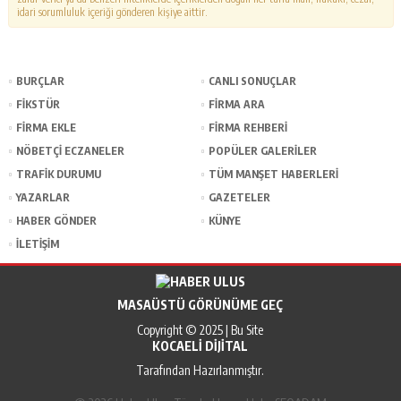
idari sorumluluk içeriği gönderen kişiye aittir.
BURÇLAR
CANLI SONUÇLAR
FİKSTÜR
FİRMA ARA
FİRMA EKLE
FİRMA REHBERİ
NÖBETÇİ ECZANELER
POPÜLER GALERİLER
TRAFİK DURUMU
TÜM MANŞET HABERLERİ
YAZARLAR
GAZETELER
HABER GÖNDER
KÜNYE
İLETİŞİM
MASAÜSTÜ GÖRÜNÜME GEÇ
Copyright © 2025 | Bu Site
KOCAELI DIJITAL
Tarafından Hazırlanmıştır.