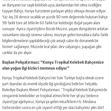
ve dünyanın ise sayılı kelebek uçuş alanlarından biri olma özelliğini
taşıyan Bahçe, Konya turizminin parlayan yıldızı olmaya devam ediyor.
Yaz-kış 28 derece sıcaklık ve yüzde 80 nem değerinde bulunan bahçe
98 farklı türe ait bitki ile 60 farklı tür kelebeğe doğal yaşam alanı
sunuyor. Ayrıca ziyaretçilere Böcek Müzesi, yaşam döngülerini anlatan
sunumların olacağı sinema salonu, müzeye gelen konuklara daha farklı
bilgilendirmelerin yapılabileceği çok amaçlı salon ile donanımlı bir
hizmet sağlanıyor. Müzede kral yılan, dev salyangoz, papağan gibi
canlılar da yer alıyor.
Başkan Pekyatırmacı: “Konya Tropikal Kelebek Bahçemize
olan yoğun ilgi bizleri memnun ediyor”
Konya Tropikal Kelebek Bahçesi’nin tüm Türkiye başta olmak üzere
yurt dışından da önemli ölçüde ilgi gördüğünü belirten Selçuklu
Belediye Başkanı Ahmet Pekyatırmacı: “Tropikal Kelebek Bahçemizde
rengarenk kelebekler ve tropikal atmosferle her yıl yüz binlerce
ziyaretçiyi ağırlıyoruz. Konya’ya gelen misafirlerin Hz. Mevlana
türbesinden sonra en çok ziyaret ettiği yer olan bahçemiz yılın dört