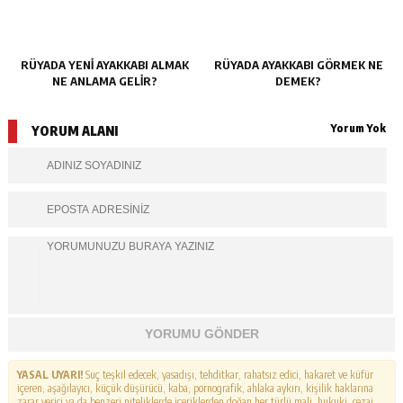
RÜYADA YENI AYAKKABI ALMAK
RÜYADA AYAKKABI GÖRMEK NE
NE ANLAMA GELIR?
DEMEK?
Yorum Yok
YORUM ALANI
YORUMU GÖNDER
YASAL UYARI!
Suç teşkil edecek, yasadışı, tehditkar, rahatsız edici, hakaret ve küfür
içeren, aşağılayıcı, küçük düşürücü, kaba, pornografik, ahlaka aykırı, kişilik haklarına
zarar verici ya da benzeri niteliklerde içeriklerden doğan her türlü mali, hukuki, cezai,