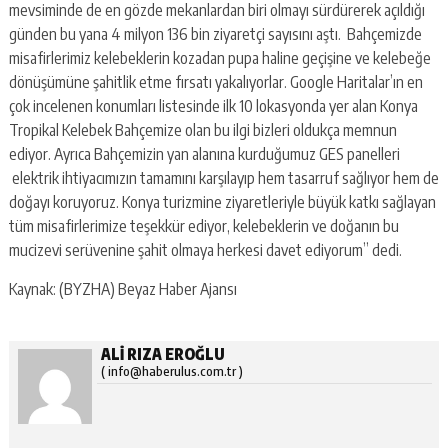
mevsiminde de en gözde mekanlardan biri olmayı sürdürerek açıldığı
günden bu yana 4 milyon 136 bin ziyaretçi sayısını aştı. Bahçemizde
misafirlerimiz kelebeklerin kozadan pupa haline geçişine ve kelebeğe
dönüşümüne şahitlik etme fırsatı yakalıyorlar. Google Haritalar’ın en
çok incelenen konumları listesinde ilk 10 lokasyonda yer alan Konya
Tropikal Kelebek Bahçemize olan bu ilgi bizleri oldukça memnun
ediyor. Ayrıca Bahçemizin yan alanına kurduğumuz GES panelleri
elektrik ihtiyacımızın tamamını karşılayıp hem tasarruf sağlıyor hem de
doğayı koruyoruz. Konya turizmine ziyaretleriyle büyük katkı sağlayan
tüm misafirlerimize teşekkür ediyor, kelebeklerin ve doğanın bu
mucizevi serüvenine şahit olmaya herkesi davet ediyorum” dedi.
Kaynak: (BYZHA) Beyaz Haber Ajansı
ALI RIZA EROĞLU
( info@haberulus.com.tr )